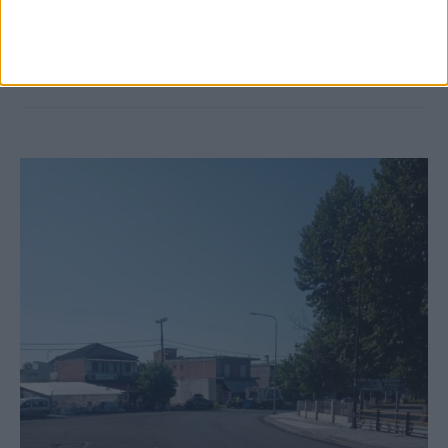
Ξεκινά η κατεδάφιση ετοιμόρροπων
κτιρίων σε Αγναντερό και Ριζοβούνι
ΚΑΡΔΙΤΣΑ