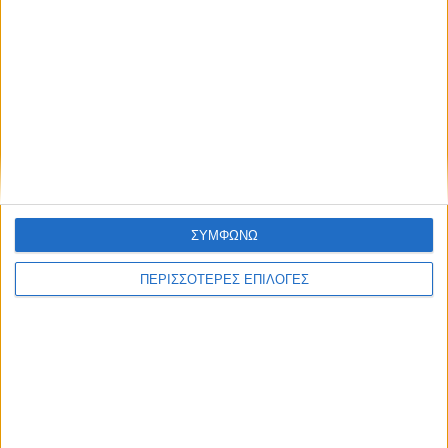
ΚΑΡΔΙΤΣΑ
Κρούσμα του ιού του Δυτικού Νείλου στην
Κυψέλη του Δήμου Σοφάδων - έκτακτοι
ψεκασμοί
ΣΥΜΦΩΝΩ
ΠΕΡΙΣΣΟΤΕΡΕΣ ΕΠΙΛΟΓΕΣ