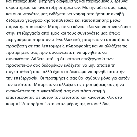
λόγω αργίας να χαλαρώσουν στα
και περιεχόμενο, μέτρηση διαφήμισης και περιεχομένου, έρευνα
ακροατηρίου και ανάπτυξη υπηρεσιών.
Με την άδειά σας, εμείς
καταστήματα εστίασης με θέα τη Λίμνη, να
και οι συνεργάτες μας ενδέχεται να χρησιμοποιήσουμε ακριβή
απαθανατίσουν στιγμές με το φακό μιας
δεδομένα γεωγραφικής τοποθεσίας και ταυτοποίησης μέσω
φωτογραφικής μηχανής και τα παιδιά να
σάρωσης συσκευών. Μπορείτε να κάνετε κλικ για να συναινέσετε
στην επεξεργασία από εμάς και τους συνεργάτες μας όπως
παίξουν για ώρες στα λιβάδια. Να
περιγράφεται παραπάνω. Εναλλακτικά, μπορείτε να αποκτήσετε
σημειωθεί μάλιστα ότι η
πρόσβαση σε πιο λεπτομερείς πληροφορίες και να αλλάξετε τις
προσέλευση του κόσμου στα γύρω χωριά,
προτιμήσεις σας πριν συναινέσετε ή να αρνηθείτε να
μετέτρεψε τις πλατείες σε κύρια κέντρα
συναινέσετε.
Λάβετε υπόψη ότι κάποια επεξεργασία των
προσωπικών σας δεδομένων ενδέχεται να μην απαιτεί τη
συνάντησης ντόπιων και επισκεπτών υπό
συγκατάθεσή σας, αλλά έχετε το δικαίωμα να αρνηθείτε αυτήν
τον ήχο των μουσικών οργάνων των χορών
την επεξεργασία. Οι προτιμήσεις σας θα ισχύουν μόνο για αυτόν
που διαρκούν μέχρι πρωίας, ενώ ας
τον ιστότοπο. Μπορείτε να αλλάξετε τις προτιμήσεις σας ή να
ανακαλέσετε τη συγκατάθεσή σας ανά πάσα στιγμή
συμπληρώσουμε ότι οι ζωντανοί ορεινοί
επιστρέφοντας σε αυτόν τον ιστότοπο και κάνοντας κλικ στο
τόποι αναβιώνουν ήθη και έθιμα.
κουμπί "Απορρήτου" στο κάτω μέρος της ιστοσελίδας.
Ζωντανεύουν παραδόσεις που έρχονται στο
προσκήνιο κάθε καλοκαίρι, αλλά και
δραστηριότητες πραγματοποιούνται που
σχετίζονται με την τέχνη, την άθληση και