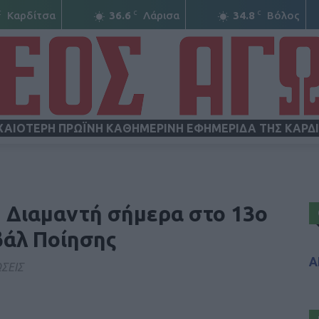
C
C
C
Καρδίτσα
36.6
Λάρισα
34.8
Βόλος
ΧΑΙΟΤΕΡΗ ΠΡΩΪΝΗ ΚΑΘΗΜΕΡΙΝΗ ΕΦΗΜΕΡΙΔΑ ΤΗΣ ΚΑΡΔ
ΝΕΟΣ
υ Διαμαντή σήμερα στο 13ο
βάλ Ποίησης
Α
ΣΕΙΣ
ΑΓΩΝ