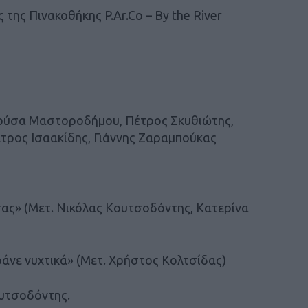
ης Πινακοθήκης P.Ar.Co – By the River
Χρύσα Μαστοροδήμου, Πέτρος Σκυθιώτης,
έτρος Ισαακίδης, Γιάννης Ζαραμπούκας
σας» (Μετ. Νικόλας Κουτσοδόντης, Κατερίνα
οράνε νυχτικά» (Μετ. Χρήστος Κολτσίδας)
ουτσοδόντης.