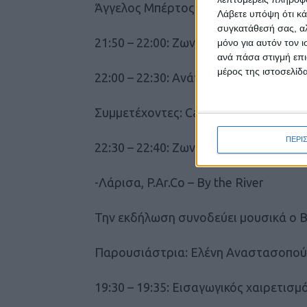
Άγγελος Μπέρτος
Λάβετε υπόψη ότι κά
συγκατάθεσή σας, αλ
21:50 – 22:00: Ζωντανή Μουσική
μόνο για αυτόν τον 
ανά πάσα στιγμή επι
μέρος της ιστοσελίδα
22:00 – 22:30: Ανάγνωση Ποίησης
Συμμετέχοντες: Catrin Menai (Ουαλία
ΠΕΡΙ
22:30 – 22:40: Ζωντανή Μουσική
-Λάρισα, P.Ar.Co – By the River
Την εκδήλωση συνοδεύει μουσικά ο 
Παρουσιάστρια: Ελένη Αναστασοπο
19:30 – 19:35: Eισαγωγικός χαιρετισμ