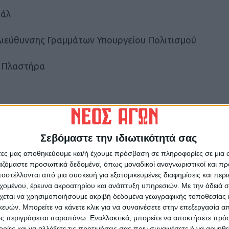
βάλ
ιεύθυνσης Γραμμάτων Υπουργείου Πολιτισμού
ς Πλαστήρα
 Ράνια Ορφανάκου, Παναγιώτης Νάνος, Ηλίας
λέξανδρος Δεδηλιάρης, Γεωργία Γιώτα,
Σεβόμαστε την ιδιωτικότητά σας
, Ηλίας Διαμαντής
άτες μας αποθηκεύουμε και/ή έχουμε πρόσβαση σε πληροφορίες σε μια
ργαζόμαστε προσωπικά δεδομένα, όπως μοναδικοί αναγνωριστικοί και 
στέλλονται από μια συσκευή για εξατομικευμένες διαφημίσεις και περ
εχομένου, έρευνα ακροατηρίου και ανάπτυξη υπηρεσιών.
Με την άδειά σα
χεται να χρησιμοποιήσουμε ακριβή δεδομένα γεωγραφικής τοποθεσίας 
ών. Μπορείτε να κάνετε κλικ για να συναινέσετε στην επεξεργασία απ
ς περιγράφεται παραπάνω. Εναλλακτικά, μπορείτε να αποκτήσετε πρό
/ Ελλάδα), Marija Dejanović (Κροατία/Ελλάδα),
ίες και να αλλάξετε τις προτιμήσεις σας πριν συναινέσετε ή να αρνηθεί