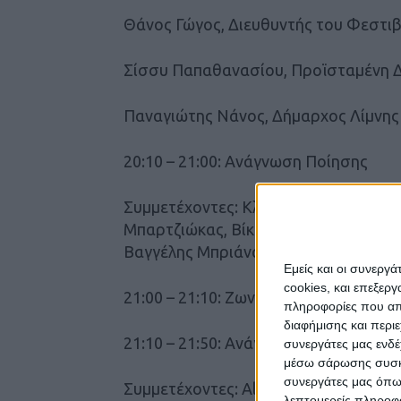
Θάνος Γώγος, Διευθυντής του Φεστι
Σίσσυ Παπαθανασίου, Προϊσταμένη Δ
Παναγιώτης Νάνος, Δήμαρχος Λίμνη
20:10 – 21:00: Ανάγνωση Ποίησης
Συμμετέχοντες: Κλεοπάτρα Λυμπέρη,
Μπαρτζιώκας, Βίκυ Τριανταφύλλου, Α
Βαγγέλης Μπριάνας, Αφροδίτη Τσιώλη
Εμείς και οι συνεργ
cookies, και επεξε
21:00 – 21:10: Ζωντανή Μουσική
πληροφορίες που απο
διαφήμισης και περι
21:10 – 21:50: Ανάγνωση Ποίησης
συνεργάτες μας ενδέ
μέσω σάρωσης συσκευ
συνεργάτες μας όπω
Συμμετέχοντες: Alicia Stallings (ΗΠΑ 
λεπτομερείς πληροφορ