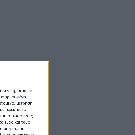
 συσκευή, όπως τα
προσαρμοσμένες
ιεχόμενο, μέτρηση
ς, εμείς και οι
και ταυτοποίησης
ό εμάς και τους
σβαση σε πιο
τε να συναινέσετε.