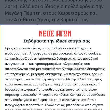
2015), αλλά και ο ίδιος για πολλά χρόνια την
Μεγάλη Πέμπτη, στους Χαιρετισμούς και
τον Ακάθιστο Ύμνο, την Κυριακή των
Μυροφόρων, θα ερμηνεύσει το κορυφαίο
τροπάριο στην κορύφωση του Θείου
Δράματος.
Σεβόμαστε την ιδιωτικότητά σας
Εμείς και οι συνεργάτες μας αποθηκεύουμε και/ή έχουμε
Ο Νίκος Ευθυμιάδης θα ερμηνεύσει με την
πρόσβαση σε πληροφορίες σε μια συσκευή, όπως τα cookies,
40μελή Μικτή Χορωδία Καρδίτσας, από τον
και επεξεργαζόμαστε προσωπικά δεδομένα, όπως μοναδικοί
αναγνωριστικοί και προσαρμοσμένες πληροφορίες που
Γυναικωνίτη την αυθεντική παρτιτούρα του
αποστέλλονται από μια συσκευή για εξατομικευμένες διαφημίσεις
κορυφαίου Έλληνα συνθέτη εκκλησιαστικής
και περιεχόμενο, μέτρηση διαφήμισης και περιεχομένου, έρευνα
μουσικής, Θεμιστοκλή Πολυκράτους.
ακροατηρίου και ανάπτυξη υπηρεσιών.
Με την άδειά σας, εμείς
και οι συνεργάτες μας ενδέχεται να χρησιμοποιήσουμε ακριβή
δεδομένα γεωγραφικής τοποθεσίας και ταυτοποίησης μέσω
Τελευταίες Ειδήσεις Σήμερα
σάρωσης συσκευών. Μπορείτε να κάνετε κλικ για να συναινέσετε
στην επεξεργασία από εμάς και τους συνεργάτες μας όπως
περιγράφεται παραπάνω. Εναλλακτικά, μπορείτε να αποκτήσετε
Ακολούθησε την εφημερίδα ΝΕΟΣ
πρόσβαση σε πιο λεπτομερείς πληροφορίες και να αλλάξετε τις