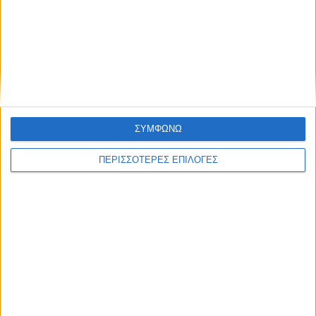
ΠΟΛΙΤΙΣΜΟΣ
Πέθανε ο Λάκης Χαλκιάς σε ηλικία 82
ετών
ΣΥΜΦΩΝΩ
ΠΕΡΙΣΣΟΤΕΡΕΣ ΕΠΙΛΟΓΕΣ
ΘΕΣΣΑΛΙΑ FM
ΑΚΟΥΣΤΕ ΖΩΝΤΑΝΑ