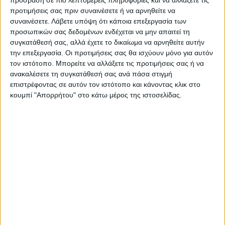
προτιμήσεις σας πριν συναινέσετε ή να αρνηθείτε να
ΑΓΩΝ στο Google News!
συναινέσετε.
Λάβετε υπόψη ότι κάποια επεξεργασία των
Όλες οι εξελίξεις στην περιοχή της
προσωπικών σας δεδομένων ενδέχεται να μην απαιτεί τη
Καρδίτσας και ευρύτερα της Θεσσαλίας
συγκατάθεσή σας, αλλά έχετε το δικαίωμα να αρνηθείτε αυτήν
την επεξεργασία. Οι προτιμήσεις σας θα ισχύουν μόνο για αυτόν
τον ιστότοπο. Μπορείτε να αλλάξετε τις προτιμήσεις σας ή να
ΠΡΟΗΓΟΥΜΕΝΟ ΑΡΘΡΟ
ΕΠΟΜΕΝΟ ΑΡΘΡΟ
ανακαλέσετε τη συγκατάθεσή σας ανά πάσα στιγμή
Πληρώθηκε η πρώτη δόση
«Σήμερον κρεμάται» από τη
επιστρέφοντας σε αυτόν τον ιστότοπο και κάνοντας κλικ στο
του αγροτικού πετρελαίου
χορωδία «Parenthesis» στον
κουμπί "Απορρήτου" στο κάτω μέρος της ιστοσελίδας.
Ι.Ν. Ευαγγελιστρίας
ΝΕΟΣ ΑΓΩΝ
https://neosagon.gr