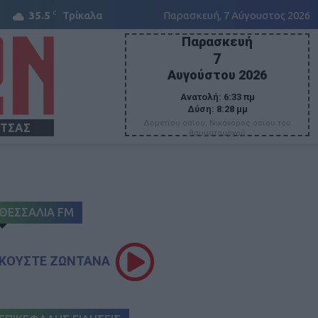
C
35.5
Τρίκαλα
Παρασκευή, 7 Αύγουστος 2026
Παρασκευή
7
Αυγούστου 2026
Ανατολή:
6:33 πμ
Δύση:
8:28 μμ
Δομετίου οσίου, Νικάνορος οσίου του
ΙΤΣΑΣ
θαυματουργού
ΘΕΣΣΑΛΙΑ FM
ΚΟΥΣΤΕ ΖΩΝΤΑΝΑ