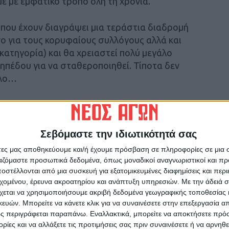
με με εμφατικό τρόπο όλη τη χρονιά.
ς που έχουν διαγράψει μια τεράστια διαδρομή
νο για τους κορυφαίους συλλόγους αλλά και
κατηγορία) και θα χρειαστεί πολύ μεγάλο
ηπέδου για να σταθεροποιηθεί. Τίποτα δεν
ολο…
ΣΜΟΣ
 της πρώτης χρονιάς, στοιχείο που αναμφίβολα
Σεβόμαστε την ιδιωτικότητά σας
άτες μας αποθηκεύουμε και/ή έχουμε πρόσβαση σε πληροφορίες σε μια
άτω και σχεδιάζουν την πορεία της ομάδας όσο
ργαζόμαστε προσωπικά δεδομένα, όπως μοναδικοί αναγνωριστικοί και 
νωτικά στις κινήσεις διάρθρωσης του ρόστερ
στέλλονται από μια συσκευή για εξατομικευμένες διαφημίσεις και περ
ν παίκτες που θα δημιουργήσουν μια δυναμική
εχομένου, έρευνα ακροατηρίου και ανάπτυξη υπηρεσιών.
Με την άδειά σα
χεται να χρησιμοποιήσουμε ακριβή δεδομένα γεωγραφικής τοποθεσίας 
την ομάδα ν’ αντεπεξέλθει σ’ ένα άκρως
ών. Μπορείτε να κάνετε κλικ για να συναινέσετε στην επεξεργασία απ
ς περιγράφεται παραπάνω. Εναλλακτικά, μπορείτε να αποκτήσετε πρό
ίες και να αλλάξετε τις προτιμήσεις σας πριν συναινέσετε ή να αρνηθεί