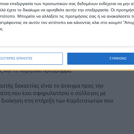
τόσο με την εγχώρια αγορά όσο και με τη
ποια επεξεργασία των προσωπικών σας δεδομένων ενδέχεται να μην απ
ές που θα δέσουν σ’ ένα αρμονικό σύνολο.
λά έχετε το δικαίωμα να αρνηθείτε αυτήν την επεξεργασία. Οι προτιμήσ
ιστότοπο. Μπορείτε να αλλάξετε τις προτιμήσεις σας ή να ανακαλέσετε
στρέφοντας σε αυτόν τον ιστότοπο και κάνοντας κλικ στο κουμπί "Απ
τόχοι έχουν οριοθετηθεί, αλλά είναι νωρίς
ς.
όματα. Εχουμε δρόμο στον ένα και πλέον μήνα
 αγωνιστικής περιόδου.
ΑΣΚ θα “χτίζει” το ρόστερ του θα “τρέχουν”
ΣΣΟΤΕΡΕΣ ΕΠΙΛΟΓΕΣ
ΣΥΜΦΩΝΩ
σχετίζονται άμεσα με την γενικότερη εύρυθμη
ας και το χορηγικό πρόγραμμα.
αυτής δεκαετίας είναι το άνοιγμα προς την
σχέση που έχει σφηρυλατήσει ο σύλλογος με
 η διοίκηση στη στήριξη των Καρδιτσιωτών που
…