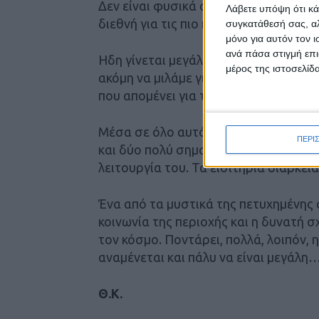
Δεν είναι φυσικά απλά τα πράγματα, 
Λάβετε υπόψη ότι κά
διεθνή για τις πιο κατάλληλες επιλογ
συγκατάθεσή σας, αλ
μόνο για αυτόν τον 
ανά πάσα στιγμή επι
Ηδη γίνεται μεγάλη έρευνα, κάποιοι σ
μέρος της ιστοσελίδα
ακόμη να μιλάμε για συγκεκριμένα ον
που απομένει για την έναρξη της νέας
Μέσα σε όλο αυτό το διάστημα που ο 
ΠΕΡΙ
και δύο πολύ σημαντικοί τομείς που 
λειτουργία του. Τα εισιτήρια διαρκεί
Ένα από τα μυστικά της πετυχημένης 
κοινωνία της περιοχής και η δυνατή 
τον κόσμο. Ποντάρει, πολλά, λοιπόν,
αναμένεται και πάλυ να είναι μεγάλη
Θ.Κ.