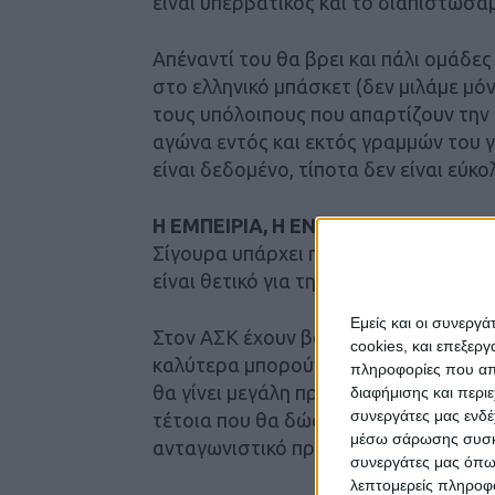
είναι υπερβατικός και το διαπιστώσα
Απέναντί του θα βρει και πάλι ομάδε
στο ελληνικό μπάσκετ (δεν μιλάμε μό
τους υπόλοιπους που απαρτίζουν την 
αγώνα εντός και εκτός γραμμών του γ
είναι δεδομένο, τίποτα δεν είναι εύκ
Η ΕΜΠΕΙΡΙΑ, Η ΕΝΙΣΧΥΣΗ ΚΑΙ Ο ΚΟ
Σίγουρα υπάρχει η πολύτιμη εμπειρία
είναι θετικό για την επόμενη.
Εμείς και οι συνεργ
Στον ΑΣΚ έχουν βάλει τα πράγματα κ
cookies, και επεξε
καλύτερα μπορούν. Πέρα από τα οργα
πληροφορίες που απο
θα γίνει μεγάλη προσπάθεια να έλθου
διαφήμισης και περι
συνεργάτες μας ενδέ
τέτοια που θα δώσει τη δυνατότητα σ
μέσω σάρωσης συσκευ
ανταγωνιστικό πρωτάθλημα.
συνεργάτες μας όπω
λεπτομερείς πληροφορ