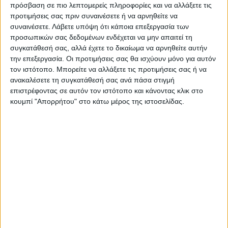
πρόσβαση σε πιο λεπτομερείς πληροφορίες και να αλλάξετε τις
Ακολούθησε την εφημερίδα ΝΕΟΣ
προτιμήσεις σας πριν συναινέσετε ή να αρνηθείτε να
συναινέσετε.
Λάβετε υπόψη ότι κάποια επεξεργασία των
ΑΓΩΝ στο Google News!
προσωπικών σας δεδομένων ενδέχεται να μην απαιτεί τη
Όλες οι εξελίξεις στην περιοχή της
συγκατάθεσή σας, αλλά έχετε το δικαίωμα να αρνηθείτε αυτήν
Καρδίτσας και ευρύτερα της Θεσσαλίας
την επεξεργασία. Οι προτιμήσεις σας θα ισχύουν μόνο για αυτόν
τον ιστότοπο. Μπορείτε να αλλάξετε τις προτιμήσεις σας ή να
ανακαλέσετε τη συγκατάθεσή σας ανά πάσα στιγμή
ΠΡΟΗΓΟΥΜΕΝΟ ΑΡΘΡΟ
ΕΠΟΜΕΝΟ ΑΡΘΡΟ
επιστρέφοντας σε αυτόν τον ιστότοπο και κάνοντας κλικ στο
κουμπί "Απορρήτου" στο κάτω μέρος της ιστοσελίδας.
Η νέα πρόκληση του ΑΣΚ...
Οι τρεις πληγές του πλανήτη
και ο νέος δυστοπικός
κόσμος που ξεπροβάλλει
ΝΕΟΣ ΑΓΩΝ