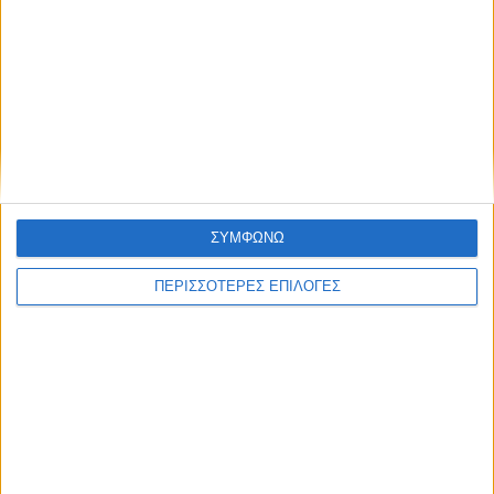
ΚΑΡΔΙΤΣΑ
ΣΥΜΦΩΝΩ
Προσωρινές διακοπές ηλεκτροδότησης
στο Ν. Καρδίτσας
ΠΕΡΙΣΣΟΤΕΡΕΣ ΕΠΙΛΟΓΕΣ