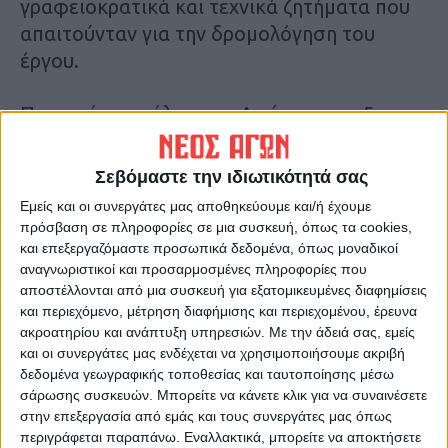
γραφειοκρατικά και τεχνικά ζητήματα που
απαιτούνταν για την δρομολόγηση του
έργου.
Προσφάτως μάλιστα, η Διοίκηση της 5ης
Υγειονομικής Περιφέρειας Θεσσαλίας – Στ.
Ελλάδας ενέκρινε την προμήθεια
Σεβόμαστε την ιδιωτικότητά σας
ιατροτεχνολογικού και λοιπού εξοπλισμοί
Εμείς και οι συνεργάτες μας αποθηκεύουμε και/ή έχουμε
αξίας 480.000 ευρώ όπως μας ενημέρωσε ο
πρόσβαση σε πληροφορίες σε μια συσκευή, όπως τα cookies,
Καρδιτσιώτης Υποδιοικητής της 5ης ΥΠΕ κ.
και επεξεργαζόμαστε προσωπικά δεδομένα, όπως μοναδικοί
αναγνωριστικοί και προσαρμοσμένες πληροφορίες που
Σταύρος Παπαγεωργίου.
αποστέλλονται από μια συσκευή για εξατομικευμένες διαφημίσεις
και περιεχόμενο, μέτρηση διαφήμισης και περιεχομένου, έρευνα
Αναλυτικότερα στην έντυπη έκδοση του «Νέου
ακροατηρίου και ανάπτυξη υπηρεσιών.
Με την άδειά σας, εμείς
Αγώνα»
και οι συνεργάτες μας ενδέχεται να χρησιμοποιήσουμε ακριβή
δεδομένα γεωγραφικής τοποθεσίας και ταυτοποίησης μέσω
σάρωσης συσκευών. Μπορείτε να κάνετε κλικ για να συναινέσετε
Τελευταίες Ειδήσεις Σήμερα
στην επεξεργασία από εμάς και τους συνεργάτες μας όπως
περιγράφεται παραπάνω. Εναλλακτικά, μπορείτε να αποκτήσετε