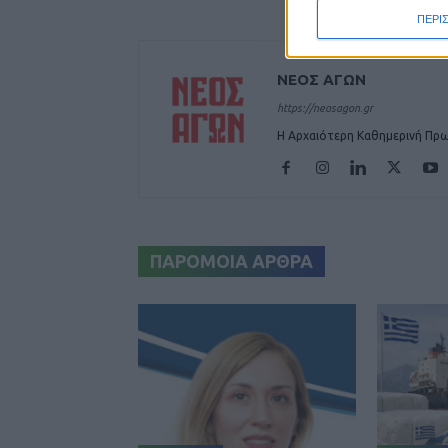
ΠΕΡΙ
ΝΕΟΣ ΑΓΩΝ
https://neosagon.gr
Η Αρχαιότερη Καθημερινή Πρω
ΠΑΡΟΜΟΙΑ ΑΡΘΡΑ