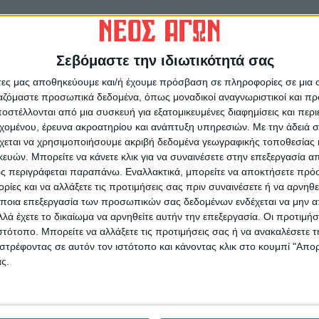
 διαμέρισμα) πρώτη ήταν η Νέα Δημοκρατία με
ΡΙΖΑ με 14,66 και 17 ψήφους, τρίτη η ΝΙΚΗ με
Σεβόμαστε την ιδιωτικότητά σας
ηνική Λύση με 12,07% και 14 ψήφους.
άτες μας αποθηκεύουμε και/ή έχουμε πρόσβαση σε πληροφορίες σε μια
ργαζόμαστε προσωπικά δεδομένα, όπως μοναδικοί αναγνωριστικοί και 
στέλλονται από μια συσκευή για εξατομικευμένες διαφημίσεις και περ
εχομένου, έρευνα ακροατηρίου και ανάπτυξη υπηρεσιών.
Με την άδειά σα
χεται να χρησιμοποιήσουμε ακριβή δεδομένα γεωγραφικής τοποθεσίας 
ών. Μπορείτε να κάνετε κλικ για να συναινέσετε στην επεξεργασία απ
ς περιγράφεται παραπάνω. Εναλλακτικά, μπορείτε να αποκτήσετε πρό
ρίδα ΝΕΟΣ ΑΓΩΝ στο Google News!
ίες και να αλλάξετε τις προτιμήσεις σας πριν συναινέσετε ή να αρνηθεί
ποια επεξεργασία των προσωπικών σας δεδομένων ενδέχεται να μην απ
οχή της Καρδίτσας και ευρύτερα της Θεσσαλίας
λά έχετε το δικαίωμα να αρνηθείτε αυτήν την επεξεργασία. Οι προτιμήσ
ιστότοπο. Μπορείτε να αλλάξετε τις προτιμήσεις σας ή να ανακαλέσετε
στρέφοντας σε αυτόν τον ιστότοπο και κάνοντας κλικ στο κουμπί "Απ
ΕΠΟΜΕΝΟ ΑΡΘΡΟ
ς.
ς
Μεγαλύτερα ποσοστά στο Ν. Καρδίτσας για ΝΔ,
ς
ΠΑΣΟΚ και δεύτερα υψηλότερα για ΚΚΕ