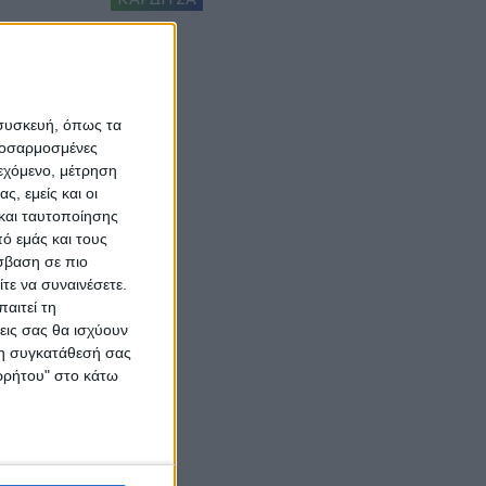
 συσκευή, όπως τα
προσαρμοσμένες
ιεχόμενο, μέτρηση
ς, εμείς και οι
και ταυτοποίησης
ό εμάς και τους
σβαση σε πιο
τε να συναινέσετε.
αιτεί τη
εις σας θα ισχύουν
 τη συγκατάθεσή σας
ορρήτου" στο κάτω