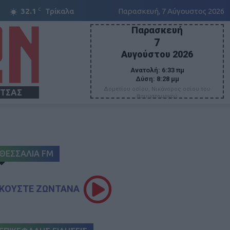
C
32.1
Τρίκαλα
Παρασκευή, 7 Αύγουστος 2026
Παρασκευή
7
Αυγούστου 2026
Ανατολή:
6:33 πμ
Δύση:
8:28 μμ
Δομετίου οσίου, Νικάνορος οσίου του
ΙΤΣΑΣ
θαυματουργού
ΘΕΣΣΑΛΙΑ FM
ΚΟΥΣΤΕ ΖΩΝΤΑΝΑ