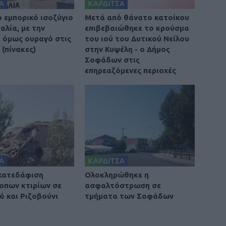
Α
ΚΑΡΔΙΤΣΑ
ο εμπορικό ισοζύγιο
Μετά από θάνατο κατοίκου
αλία, με την
επιβεβαιώθηκε το κρούσμα
 όμως ουραγό στις
του ιού του Δυτικού Νείλου
(πίνακες)
στην Κυψέλη - ο Δήμος
Σοφάδων στις
επηρεαζόμενες περιοχές
Α
ΚΑΡΔΙΤΣΑ
 κατεδάφιση
Ολοκληρώθηκε η
οπων κτιρίων σε
ασφαλτόστρωση σε
ό και Ριζοβούνι
τμήματα των Σοφάδων