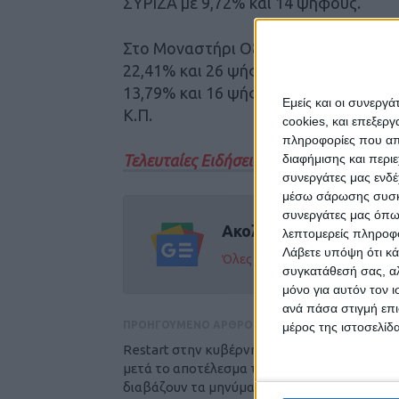
ΣΥΡΙΖΑ με 9,72% και 14 ψήφους.
Στο Μοναστήρι Οξυάς (167ο εκλογικό
22,41% και 26 ψήφους, δεύτερος ο ΣΥ
13,79% και 16 ψήφους, τέταρτη η Ελλ
Εμείς και οι συνεργ
Κ.Π.
cookies, και επεξε
πληροφορίες που απο
Τελευταίες Ειδήσεις Σήμερα
διαφήμισης και περι
συνεργάτες μας ενδέ
μέσω σάρωσης συσκευ
συνεργάτες μας όπω
Ακολούθησε την εφημε
λεπτομερείς πληροφορ
Λάβετε υπόψη ότι κά
Όλες οι εξελίξεις στην περι
συγκατάθεσή σας, αλ
μόνο για αυτόν τον 
ανά πάσα στιγμή επι
ΠΡΟΗΓΟΥΜΕΝΟ ΑΡΘΡΟ
μέρος της ιστοσελίδα
Restart στην κυβέρνηση και ανασχηματισμό
μετά το αποτέλεσμα των ευρωεκλογών -Πώ
διαβάζουν τα μηνύματα της κάλπης