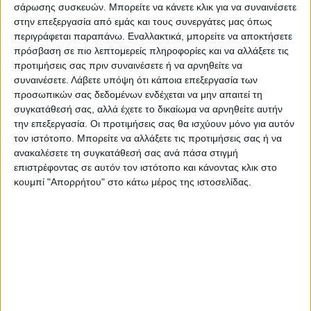
σάρωσης συσκευών. Μπορείτε να κάνετε κλικ για να συναινέσετε
Παπακωνσταντίνου, Νούλη Τσαγγαράκη,
στην επεξεργασία από εμάς και τους συνεργάτες μας όπως
Παναγιώτη Γεωργακόπουλο.
περιγράφεται παραπάνω. Εναλλακτικά, μπορείτε να αποκτήσετε
πρόσβαση σε πιο λεπτομερείς πληροφορίες και να αλλάξετε τις
Χαιρετισμό απηύθυνε η Πρόεδρος Αγγελική
προτιμήσεις σας πριν συναινέσετε ή να αρνηθείτε να
συναινέσετε.
Λάβετε υπόψη ότι κάποια επεξεργασία των
Κωβαίου.
προσωπικών σας δεδομένων ενδέχεται να μην απαιτεί τη
συγκατάθεσή σας, αλλά έχετε το δικαίωμα να αρνηθείτε αυτήν
Στην εκδήλωση παρευρέθηκε ο Βουλευτής
την επεξεργασία. Οι προτιμήσεις σας θα ισχύουν μόνο για αυτόν
τον ιστότοπο. Μπορείτε να αλλάξετε τις προτιμήσεις σας ή να
Καρδίτσας της Νέας Δημοκρατίας
ανακαλέσετε τη συγκατάθεσή σας ανά πάσα στιγμή
Αριστοτέλης Σπάνιας.
επιστρέφοντας σε αυτόν τον ιστότοπο και κάνοντας κλικ στο
κουμπί "Απορρήτου" στο κάτω μέρος της ιστοσελίδας.
Aναλυτικότερα στην εφημερίδα Νέος Αγών
Τελευταίες Ειδήσεις Σήμερα
Ακολούθησε την εφημερίδα ΝΕΟΣ
ΑΓΩΝ στο Google News!