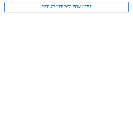
ΠΕΡΙΣΣΟΤΕΡΕΣ ΕΠΙΛΟΓΕΣ
ΠΟΛΙΤΙΣΜΟΣ
Με επιτυχία ολοκληρώθηκε η θερινή
κατασκήνωση του Σώματος Ελληνικού
Οδηγισμού στα Κανάλια
ΘΕΣΣΑΛΙΑ FM
ΑΚΟΥΣΤΕ ΖΩΝΤΑΝΑ