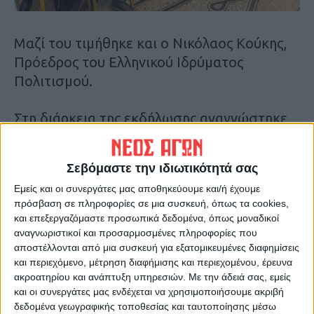
Μαζί του τιμήθηκε και ο Νικόλαος Κούκης,
Πρόεδρος του Ελληνικού Ιδρύματος
Πολιτισμού.
Στη διάρκεια της εκδήλωσης αναγνώστηκε
το βιογραφικό του κ. Ντελή, καθώς έχει
βραβευθεί από την Πανελλήνια Ένωση
Σεβόμαστε την ιδιωτικότητά σας
Λογοτεχνών σε όλα τα είδη λόγου και από
Εμείς και οι συνεργάτες μας αποθηκεύουμε και/ή έχουμε
τον Φιλολογικό Σύλλογο ΠΑΡΝΑΣΣΟΣ
πρόσβαση σε πληροφορίες σε μια συσκευή, όπως τα cookies,
επίσης σε κάθε είδος τέχνης του λόγου.
και επεξεργαζόμαστε προσωπικά δεδομένα, όπως μοναδικοί
αναγνωριστικοί και προσαρμοσμένες πληροφορίες που
Το βιογραφικό του και ποιήματά του
αποστέλλονται από μια συσκευή για εξατομικευμένες διαφημίσεις
και περιεχόμενο, μέτρηση διαφήμισης και περιεχομένου, έρευνα
διαβάστηκαν από τα μέλη του Διοικητικού
ακροατηρίου και ανάπτυξη υπηρεσιών.
Με την άδειά σας, εμείς
Συμβουλίου της Πανελλήνιας Ένωσης
και οι συνεργάτες μας ενδέχεται να χρησιμοποιήσουμε ακριβή
Λογοτεχνών, Δημοσθένη Δέπο, Ηλία
δεδομένα γεωγραφικής τοποθεσίας και ταυτοποίησης μέσω