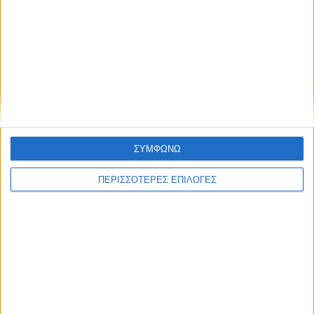
ΚΑΡΔΙΤΣΑ
2,3 εκατ. ευρώ για τη φοιτητική στέγη στο
Πανεπιστήμιο Θεσσαλίας
ΣΥΜΦΩΝΩ
ΠΕΡΙΣΣΟΤΕΡΕΣ ΕΠΙΛΟΓΕΣ
ΘΕΣΣΑΛΙΑ FM
ΑΚΟΥΣΤΕ ΖΩΝΤΑΝΑ