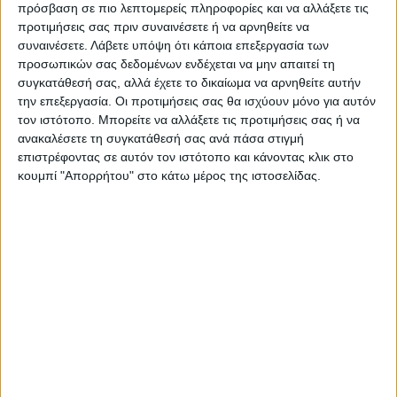
πρόσβαση σε πιο λεπτομερείς πληροφορίες και να αλλάξετε τις
ΑΓΩΝ στο Google News!
προτιμήσεις σας πριν συναινέσετε ή να αρνηθείτε να
Όλες οι εξελίξεις στην περιοχή της
συναινέσετε.
Λάβετε υπόψη ότι κάποια επεξεργασία των
Καρδίτσας και ευρύτερα της Θεσσαλίας
προσωπικών σας δεδομένων ενδέχεται να μην απαιτεί τη
συγκατάθεσή σας, αλλά έχετε το δικαίωμα να αρνηθείτε αυτήν
την επεξεργασία. Οι προτιμήσεις σας θα ισχύουν μόνο για αυτόν
ΠΡΟΗΓΟΥΜΕΝΟ ΑΡΘΡΟ
ΕΠΟΜΕΝΟ ΑΡΘΡΟ
τον ιστότοπο. Μπορείτε να αλλάξετε τις προτιμήσεις σας ή να
Πήρε και το Κύπελλο ο
Κώστας Τσιάρας: Η επένδυση
ανακαλέσετε τη συγκατάθεσή σας ανά πάσα στιγμή
Ολυμπιακός κερδίζοντας τον
στην ποιότητα των
επιστρέφοντας σε αυτόν τον ιστότοπο και κάνοντας κλικ στο
ΟΦΗ (2-0)
ελληνικών προϊόντων είναι
κουμπί "Απορρήτου" στο κάτω μέρος της ιστοσελίδας.
ό,τι πιο σημαντικό για τον
πρωτογενή τομέα
ΝΕΟΣ ΑΓΩΝ