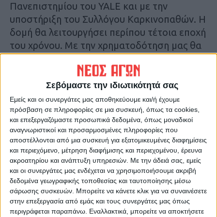
Πανεπιστημίου του ΥΑLE και με την
υποστήριξη του Συλλόγου Καρκινοπαθών. H
δομή θα λειτουργήσει περίπου τέτοια εποχή
του χρόνου. Με την χρηματοδότηση μας θα
εκπαιδευτούν οι ειδικοί γιατροί και το
παραιατρικό προσωπικό, όπως κι άλλες
ειδικότητες ώστε στη συνέχεια να μπορούν
Σεβόμαστε την ιδιωτικότητά σας
να παρέχουν στο σπίτι τις πολύτιμες
Εμείς και οι συνεργάτες μας αποθηκεύουμε και/ή έχουμε
υπηρεσίες στους ασθενείς. Η Δομή θα
πρόσβαση σε πληροφορίες σε μια συσκευή, όπως τα cookies,
και επεξεργαζόμαστε προσωπικά δεδομένα, όπως μοναδικοί
ξεκινήσει πιλοτικά από τη Λάρισα και στη
αναγνωριστικοί και προσαρμοσμένες πληροφορίες που
συνέχεια θα επεκταθεί η λειτουργία της και
αποστέλλονται από μια συσκευή για εξατομικευμένες διαφημίσεις
στους υπόλοιπους νομούς της Θεσσαλίας».
και περιεχόμενο, μέτρηση διαφήμισης και περιεχομένου, έρευνα
ακροατηρίου και ανάπτυξη υπηρεσιών.
Με την άδειά σας, εμείς
και οι συνεργάτες μας ενδέχεται να χρησιμοποιήσουμε ακριβή
Τελευταίες Ειδήσεις Σήμερα
δεδομένα γεωγραφικής τοποθεσίας και ταυτοποίησης μέσω
σάρωσης συσκευών. Μπορείτε να κάνετε κλικ για να συναινέσετε
στην επεξεργασία από εμάς και τους συνεργάτες μας όπως
Ακολούθησε την εφημερίδα ΝΕΟΣ
περιγράφεται παραπάνω. Εναλλακτικά, μπορείτε να αποκτήσετε