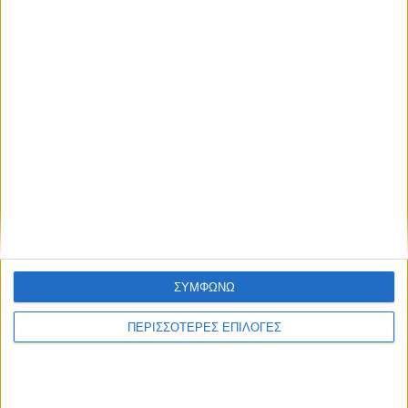
ΚΑΡΔΙΤΣΑ
ΣΥΜΦΩΝΩ
2,3 εκατ. ευρώ για τη φοιτητική στέγη στο
ΠΕΡΙΣΣΟΤΕΡΕΣ ΕΠΙΛΟΓΕΣ
Πανεπιστήμιο Θεσσαλίας