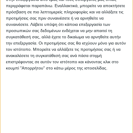
περιγράφεται παραπάνω. Εναλλακτικά, μπορείτε να αποκτήσετε
πρόσβαση σε πιο λεπτομερείς πληροφορίες και να αλλάξετε τις
προτιμήσεις σας πριν συναινέσετε ή να αρνηθείτε να
συναινέσετε.
Λάβετε υπόψη ότι κάποια επεξεργασία των
προσωπικών σας δεδομένων ενδέχεται να μην απαιτεί τη
συγκατάθεσή σας, αλλά έχετε το δικαίωμα να αρνηθείτε αυτήν
την επεξεργασία. Οι προτιμήσεις σας θα ισχύουν μόνο για αυτόν
Τελευταίες Ειδήσεις Σήμερα
τον ιστότοπο. Μπορείτε να αλλάξετε τις προτιμήσεις σας ή να
ανακαλέσετε τη συγκατάθεσή σας ανά πάσα στιγμή
επιστρέφοντας σε αυτόν τον ιστότοπο και κάνοντας κλικ στο
κουμπί "Απορρήτου" στο κάτω μέρος της ιστοσελίδας.
Ακολούθησε την εφημερίδα ΝΕΟΣ
ΑΓΩΝ στο Google News!
Όλες οι εξελίξεις στην περιοχή της
Καρδίτσας και ευρύτερα της Θεσσαλίας
ΠΡΟΗΓΟΥΜΕΝΟ ΑΡΘΡΟ
ΕΠΟΜΕΝΟ ΑΡΘΡΟ
Απίστευτο φινάλε, τεράστια
Η συνέντευξη τύπου μετά το
νίκη για τον ΑΣΚ σε... «νεκρό»
θρίλερ του ΑΣΚ με τον
χρόνο (59-57)!!!
Κολοσσό (video)