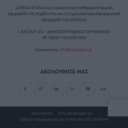
Ο ΝΕΟΣ ΑΓΩΝ είναι η αρχαιότερη καθημερινή πρωινή
εφημερίδα της Καρδίτσας και η 2η μεγαλύτερη περιφερειακή
εφημερίδα της Ελλάδας!
Γ ΑΛΕΞΙΟΥ Α.Ε. - ΔΗΜΟΣΙΟΓΡΑΦΙΚΟΣ ΟΡΓΑΝΙΣΜΟΣ
ΑΡ. ΓΕΜΗ: 19103931000
Επικοινωνία:
info@neosagon.gr
ΑΚΟΛΟΥΘΗΣΕ ΜΑΣ
ΝΑ
Όροι Χρήσης
Πολιτική Απορρήτου
Δήλωση συμμόρφωσης με τη σύσταση (ΕΕ) 2018/334