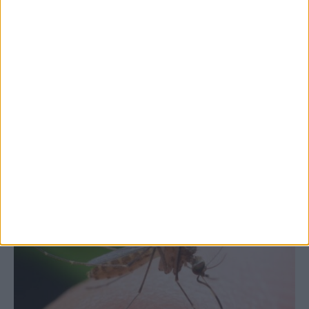
7 Αυγούστου 2026, 10:52 πμ
Θετικό το εμπορικό ισοζύγιο στη
Θεσσαλία, με την Καρδίτσα όμως ουραγό
στις εξαγωγές (πίνακες)
ΚΑΡΔΙΤΣΑ