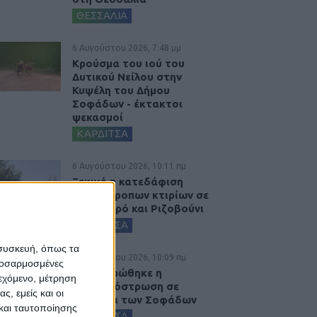
ΘΕΣΣΑΛΙΑ
6 Αυγούστου 2026, 7:48 μμ
Κρούσμα του ιού του
Δυτικού Νείλου στην
Κυψέλη του Δήμου
Σοφάδων - έκτακτοι
ψεκασμοί
ΚΑΡΔΙΤΣΑ
6 Αυγούστου 2026, 10:11 πμ
Ξεκινά η κατεδάφιση
ετοιμόρροπων κτιρίων σε
Αγναντερό και Ριζοβούνι
ΚΑΡΔΙΤΣΑ
 συσκευή, όπως τα
6 Αυγούστου 2026, 10:09 πμ
προσαρμοσμένες
Ολοκληρώθηκε η
ιεχόμενο, μέτρηση
ασφαλτόστρωση σε
ς, εμείς και οι
τμήματα των Σοφάδων
και ταυτοποίησης
ΚΑΡΔΙΤΣΑ