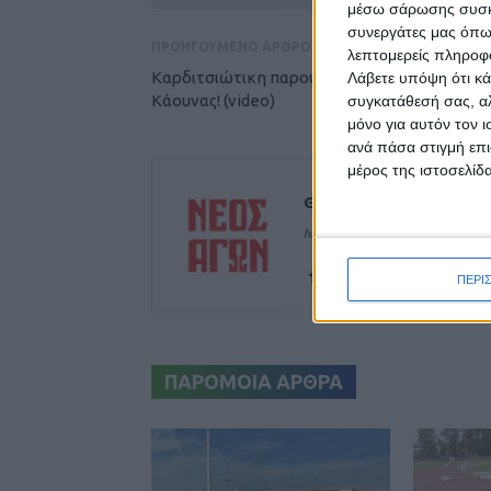
μέσω σάρωσης συσκευ
συνεργάτες μας όπω
ΠΡΟΗΓΟΥΜΕΝΟ ΑΡΘΡΟ
λεπτομερείς πληροφορ
Καρδιτσιώτικη παρουσία στο Final Four στο
Λάβετε υπόψη ότι κά
Κάουνας! (video)
συγκατάθεσή σας, αλ
μόνο για αυτόν τον 
ανά πάσα στιγμή επι
μέρος της ιστοσελίδα
Θεοδόσης Κατσάρας
https://neosagon.gr
ΠΕΡΙ
ΠΑΡΟΜΟΙΑ ΑΡΘΡΑ