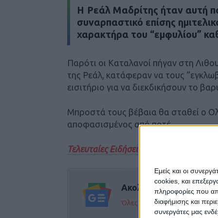
Η Ρεάλ Μαδρίτης ήταν αυτή π
συναρπαστικό επίσης ημιτελικό
χαρακτήρα του “εμφυλίου” κα
Παρότι οι Καταλανοί πήγαν στη Λιθου
της Ρεάλ, κατάφεραν να τους “εγκλωβ
εισιτήριο για να διεκδικήσουν το βαρ
Μπροστά τους βέβαια θα σταθεί ο Ολ
αποφασισμένος από ποτέ.
Τελευταίες Ειδήσεις Σήμερα
Εμείς και οι συνεργ
cookies, και επεξε
Ακολούθησε την εφημε
πληροφορίες που απο
διαφήμισης και περι
Όλες οι εξελίξεις στην περι
συνεργάτες μας ενδέ