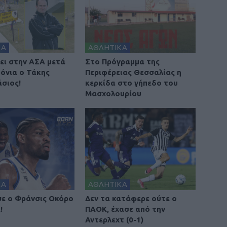
ΚΑ
ΑΘΛΗΤΙΚΑ
ει στην ΑΣΑ μετά
Στο Πρόγραμμα της
ρόνια ο Τάκης
Περιφέρειας Θεσσαλίας η
σιος!
κερκίδα στο γήπεδο του
Μασχολουρίου
ΚΑ
ΑΘΛΗΤΙΚΑ
ε ο Φράνσις Οκόρο
Δεν τα κατάφερε ούτε ο
!
ΠΑΟΚ, έχασε από την
Αντερλεχτ (0-1)