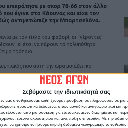
ου επικράτησε με σκορ 78-66 στον άλλο
 που έγινε στο Κάουνας και είχε τον
θώς αντιμετώπιζε την Μπαρτσελόνα.
ανία με τον τίτλο του φαβορί, οι “γέροντες”
ίσουν” κι έτσι να πάρουν το πολυπόθητο
ύτιμο τρόπαιο.
υμπιακός που αυτή την ώρα μοιάζει πιο
Σεβόμαστε την ιδιωτικότητά σας
άτες μας αποθηκεύουμε και/ή έχουμε πρόσβαση σε πληροφορίες σε μια
ργαζόμαστε προσωπικά δεδομένα, όπως μοναδικοί αναγνωριστικοί και 
ρίδα ΝΕΟΣ ΑΓΩΝ στο Google News!
στέλλονται από μια συσκευή για εξατομικευμένες διαφημίσεις και περ
εχομένου, έρευνα ακροατηρίου και ανάπτυξη υπηρεσιών.
Με την άδειά σα
οχή της Καρδίτσας και ευρύτερα της Θεσσαλίας
χεται να χρησιμοποιήσουμε ακριβή δεδομένα γεωγραφικής τοποθεσίας 