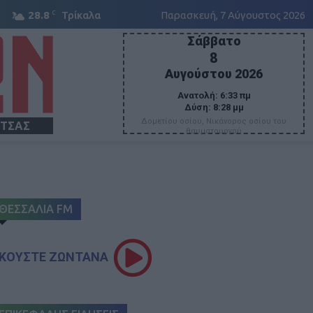
C
28.8
Τρίκαλα
Παρασκευή, 7 Αύγουστος 2026
Σάββατο
8
Αυγούστου 2026
Ανατολή:
6:33 πμ
Δύση:
8:28 μμ
Δομετίου οσίου, Νικάνορος οσίου του
ΙΤΣΑΣ
θαυματουργού
ΘΕΣΣΑΛΙΑ FM
ΚΟΥΣΤΕ ΖΩΝΤΑΝΑ