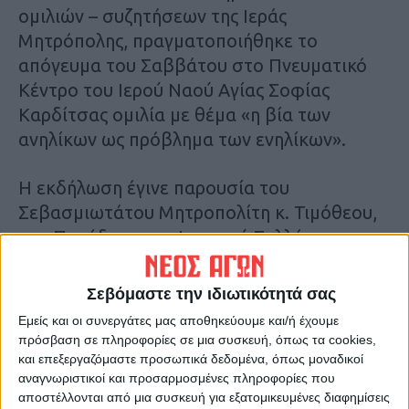
ομιλιών – συζητήσεων της Ιεράς
Μητρόπολης, πραγματοποιήθηκε το
απόγευμα του Σαββάτου στο Πνευματικό
Κέντρο του Ιερού Ναού Αγίας Σοφίας
Καρδίτσας ομιλία με θέμα «η βία των
ανηλίκων ως πρόβλημα των ενηλίκων».
Η εκδήλωση έγινε παρουσία του
Σεβασμιωτάτου Μητροπολίτη κ. Τιμόθεου,
του Προέδρου του Ιατρικού Συλλόγου κ.
Δημήτρη Παπούλια, του Αντιδημάρχου
Καρδίτσας κ. Παναγιώτη Ευθυμίου,
Σεβόμαστε την ιδιωτικότητά σας
κληρικών και κόσμου.
Εμείς και οι συνεργάτες μας αποθηκεύουμε και/ή έχουμε
πρόσβαση σε πληροφορίες σε μια συσκευή, όπως τα cookies,
και επεξεργαζόμαστε προσωπικά δεδομένα, όπως μοναδικοί
αναγνωριστικοί και προσαρμοσμένες πληροφορίες που
αποστέλλονται από μια συσκευή για εξατομικευμένες διαφημίσεις