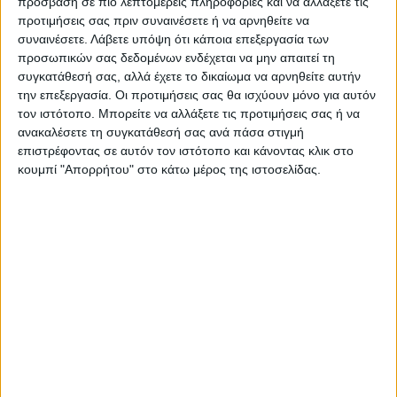
πρόσβαση σε πιο λεπτομερείς πληροφορίες και να αλλάξετε τις
Ακολούθησε την εφημερίδα ΝΕΟΣ
προτιμήσεις σας πριν συναινέσετε ή να αρνηθείτε να
ΑΓΩΝ στο Google News!
συναινέσετε.
Λάβετε υπόψη ότι κάποια επεξεργασία των
προσωπικών σας δεδομένων ενδέχεται να μην απαιτεί τη
Όλες οι εξελίξεις στην περιοχή της
συγκατάθεσή σας, αλλά έχετε το δικαίωμα να αρνηθείτε αυτήν
Καρδίτσας και ευρύτερα της Θεσσαλίας
την επεξεργασία. Οι προτιμήσεις σας θα ισχύουν μόνο για αυτόν
τον ιστότοπο. Μπορείτε να αλλάξετε τις προτιμήσεις σας ή να
ανακαλέσετε τη συγκατάθεσή σας ανά πάσα στιγμή
ΠΡΟΗΓΟΥΜΕΝΟ ΑΡΘΡΟ
ΕΠΟΜΕΝΟ ΑΡΘΡΟ
επιστρέφοντας σε αυτόν τον ιστότοπο και κάνοντας κλικ στο
Ηγεσία ΥππΑΤ από τον ΤΟΕΒ
Οι παρεμβάσεις στην πλατεία
κουμπί "Απορρήτου" στο κάτω μέρος της ιστοσελίδας.
Ταυρωπού: Τέλος του έτους ο
και τον πεζόδρομο,
ανάδοχος για το νέο κλειστό
συζητήθηκαν στο Δημοτικό
δίκτυο, σε λειτουργική
Συμβούλιο Καρδίτσας
ετοιμότητα στα μέσα του
2026 μαζί με το έργο της
Υπέρειας- Ορφανών (φωτο &
βίντεο)