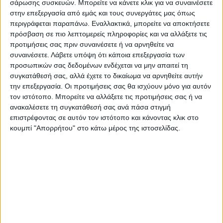
σάρωσης συσκευών. Μπορείτε να κάνετε κλικ για να συναινέσετε
φωτογραφία
. Έπειτα, οι ερευνητές
στην επεξεργασία από εμάς και τους συνεργάτες μας όπως
παρουσιάστηκαν ως δολοφόνοι στην
περιγράφεται παραπάνω. Εναλλακτικά, μπορείτε να αποκτήσετε
πρόσβαση σε πιο λεπτομερείς πληροφορίες και να αλλάξετε τις
18χρονη, η οποία συμφώνησε να πληρώσει
προτιμήσεις σας πριν συναινέσετε ή να αρνηθείτε να
3.000 για την δολοφονία. Τελικά, η
συναινέσετε.
Λάβετε υπόψη ότι κάποια επεξεργασία των
αστυνομία την συνέλαβε.
προσωπικών σας δεδομένων ενδέχεται να μην απαιτεί τη
συγκατάθεσή σας, αλλά έχετε το δικαίωμα να αρνηθείτε αυτήν
την επεξεργασία. Οι προτιμήσεις σας θα ισχύουν μόνο για αυτόν
Το παιδί είναι καλά στην υγεία του
.
τον ιστότοπο. Μπορείτε να αλλάξετε τις προτιμήσεις σας ή να
ανακαλέσετε τη συγκατάθεσή σας ανά πάσα στιγμή
Πηγή: news247
επιστρέφοντας σε αυτόν τον ιστότοπο και κάνοντας κλικ στο
κουμπί "Απορρήτου" στο κάτω μέρος της ιστοσελίδας.
Τελευταίες Ειδήσεις Σήμερα
Ακολούθησε την εφημερίδα ΝΕΟΣ
ΑΓΩΝ στο Google News!
Όλες οι εξελίξεις στην περιοχή της
Καρδίτσας και ευρύτερα της Θεσσαλίας