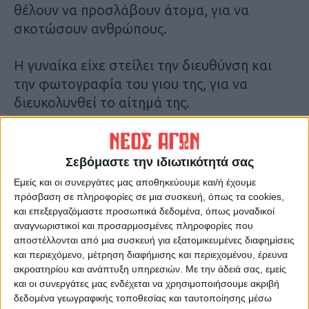
θέλουν να προσλάβουν άτομα, για να
σκοτώσουν ανθρώπους.
Η γυναίκα είχε στείλει την διευθύνση και
την φωτογραφία του γιου της, για να
διευκολυνθεί το αίτημά της.
Η αστυνομία ανέφερε ότι η 18χρονη ήθελε
να δολοφονηθεί το παιδί της μέχρι σήμερα
Σεβόμαστε την ιδιωτικότητά σας
(20/7). Ακόμη, εντόπισε το IP του
Εμείς και οι συνεργάτες μας αποθηκεύουμε και/ή έχουμε
υπολογιστή που χρησιμοποιήθηκε για την
πρόσβαση σε πληροφορίες σε μια συσκευή, όπως τα cookies,
υποβολή του αιτήματος, βρίσκοντας τα
και επεξεργαζόμαστε προσωπικά δεδομένα, όπως μοναδικοί
αναγνωριστικοί και προσαρμοσμένες πληροφορίες που
στοιχεία που είχε στείλει.
αποστέλλονται από μια συσκευή για εξατομικευμένες διαφημίσεις
και περιεχόμενο, μέτρηση διαφήμισης και περιεχομένου, έρευνα
Οι αρχές μεταφέρθηκαν στην διεύθυνση
ακροατηρίου και ανάπτυξη υπηρεσιών.
Με την άδειά σας, εμείς
και οι συνεργάτες μας ενδέχεται να χρησιμοποιήσουμε ακριβή
που έγραφε το αίτημα και βρήκαν τη
γιαγιά
δεδομένα γεωγραφικής τοποθεσίας και ταυτοποίησης μέσω
του αγοριού, η οποία
αναγνώρισε την