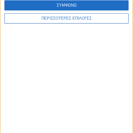
ΣΥΜΦΩΝΩ
ΠΕΡΙΣΣΟΤΕΡΕΣ ΕΠΙΛΟΓΕΣ
ΔΙΕΘΝΗ
O Τραμπ προειδοποιεί ξανά το Ιράν: Θα
χτυπήσουμε πολύ άγρια αν δεν ανοίξουν
πολύ σύντομα τα Στενά του Ορμούζ