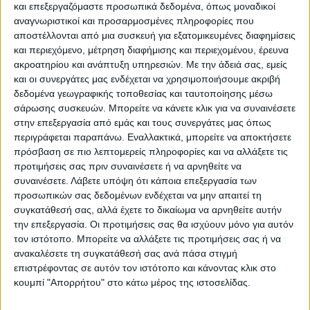
και επεξεργαζόμαστε προσωπικά δεδομένα, όπως μοναδικοί
Elle Ε. Τζιν Κάρολ, η οποία έχει ήδη πετύχει
αναγνωριστικοί και προσαρμοσμένες πληροφορίες που
σε αστικό δικαστήριο την καταδίκη του
αποστέλλονται από μια συσκευή για εξατομικευμένες διαφημίσεις
και περιεχόμενο, μέτρηση διαφήμισης και περιεχομένου, έρευνα
δισεκατομμυριούχου το 2023 και την
ακροατηρίου και ανάπτυξη υπηρεσιών.
Με την άδειά σας, εμείς
επιδίκαση αποζημίωσης ύψους 5
και οι συνεργάτες μας ενδέχεται να χρησιμοποιήσουμε ακριβή
εκατομμυρίων δολαρίων για σεξουαλική
δεδομένα γεωγραφικής τοποθεσίας και ταυτοποίησης μέσω
επίθεση το 1996 και συκοφαντική
σάρωσης συσκευών. Μπορείτε να κάνετε κλικ για να συναινέσετε
στην επεξεργασία από εμάς και τους συνεργάτες μας όπως
δυσφήμιση.
περιγράφεται παραπάνω. Εναλλακτικά, μπορείτε να αποκτήσετε
πρόσβαση σε πιο λεπτομερείς πληροφορίες και να αλλάξετε τις
Σύμφωνα με έναν φωτορεπόρτερ του
προτιμήσεις σας πριν συναινέσετε ή να αρνηθείτε να
συναινέσετε.
Λάβετε υπόψη ότι κάποια επεξεργασία των
Γαλλικού Πρακτορείου, ο Τραμπ αποχώρησε
προσωπικών σας δεδομένων ενδέχεται να μην απαιτεί τη
από την οικία του στον ουρανοξύστη Τραμπ
συγκατάθεσή σας, αλλά έχετε το δικαίωμα να αρνηθείτε αυτήν
τη Δευτέρα (22/1) το πρωί για να μεταβεί
την επεξεργασία. Οι προτιμήσεις σας θα ισχύουν μόνο για αυτόν
στο δικαστήριο του Μανχάταν, όπου
τον ιστότοπο. Μπορείτε να αλλάξετε τις προτιμήσεις σας ή να
ανακαλέσετε τη συγκατάθεσή σας ανά πάσα στιγμή
έφθασε λίγο μετά η αυτοκινητοπομπή του.
επιστρέφοντας σε αυτόν τον ιστότοπο και κάνοντας κλικ στο
κουμπί "Απορρήτου" στο κάτω μέρος της ιστοσελίδας.
O Ντόναλντ Τραμπ έξω από τον Tramp Tower στο Μανχάταν,