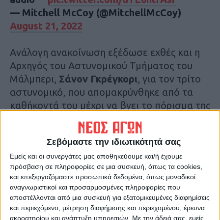
— Mitchell McCoy (@MitchellMcCoy)
August 21, 2022
Ανάλογη ανακοίνωση εξέδωσε εχθές και η
Αρχηγός του Αστυνομικού Τμήματος του
Μάλμπερι,
Σάνον Γκρέγκορι
, για τον τρίτο
αστυνομικό, που απομακρύνθηκε από τα
καθήκοντά του μέχρι να βγει το πόρισμα της
έρευνας.
Σεβόμαστε την ιδιωτικότητά σας
Σύμφωνα με την αστυνομία, υπήρξε μια
καταγγελία ότι ένας άνδρας εκτόξευε
Εμείς και οι συνεργάτες μας αποθηκεύουμε και/ή έχουμε
πρόσβαση σε πληροφορίες σε μια συσκευή, όπως τα cookies,
απειλές εις βάρος ενός υπαλλήλου
και επεξεργαζόμαστε προσωπικά δεδομένα, όπως μοναδικοί
καταστήματος στην περιοχή του Μάλμπερι
αναγνωριστικοί και προσαρμοσμένες πληροφορίες που
το πρωί της Κυριακής. Η έκθεση για το
αποστέλλονται από μια συσκευή για εξατομικευμένες διαφημίσεις
και περιεχόμενο, μέτρηση διαφήμισης και περιεχομένου, έρευνα
συμβάν αναφέρει ότι, όταν οι αστυνομικοί
ακροατηρίου και ανάπτυξη υπηρεσιών.
Με την άδειά σας, εμείς