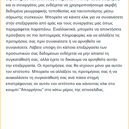
πήγαν να μιλήσουν στον ύποπτο, εκείνος
και οι συνεργάτες μας ενδέχεται να χρησιμοποιήσουμε ακριβή
έσπρωξε τον έναν βοηθό σερίφη στο
δεδομένα γεωγραφικής τοποθεσίας και ταυτοποίησης μέσω
έδαφος και του έριξε μια γροθιά στο πίσω
σάρωσης συσκευών. Μπορείτε να κάνετε κλικ για να συναινέσετε
στην επεξεργασία από εμάς και τους συνεργάτες μας όπως
μέρος του κεφαλιού. Η σύλληψη που
περιγράφεται παραπάνω. Εναλλακτικά, μπορείτε να αποκτήσετε
ακολούθησε ήταν το αποτέλεσμα.
πρόσβαση σε πιο λεπτομερείς πληροφορίες και να αλλάξετε τις
προτιμήσεις σας πριν συναινέσετε ή να αρνηθείτε να
συναινέσετε.
Λάβετε υπόψη ότι κάποια επεξεργασία των
Στο κλιπ που κάνει τον γύρο του διαδικτύου
προσωπικών σας δεδομένων ενδέχεται να μην απαιτεί τη
και έχει προκαλέσει
αποτροπιασμό
,
συγκατάθεσή σας, αλλά έχετε το δικαίωμα να αρνηθείτε αυτήν
εμφανίζονται τρεις αστυνομικοί
την επεξεργασία. Οι προτιμήσεις σας θα ισχύουν μόνο για αυτόν
γονατισμένοι πάνω από τον
τον ιστότοπο. Μπορείτε να αλλάξετε τις προτιμήσεις σας ή να
ανακαλέσετε τη συγκατάθεσή σας ανά πάσα στιγμή
ακινητοποιημένο άνδρα που είναι πεσμένος
επιστρέφοντας σε αυτόν τον ιστότοπο και κάνοντας κλικ στο
στο έδαφος. Ο ένας γρονθοκοπεί τον
κουμπί "Απορρήτου" στο κάτω μέρος της ιστοσελίδας.
ύποπτο στο πρόσωπο, ο άλλος τον
συγκρατεί πιέζοντάς τον στο έδαφος και ο
τρίτος του ρίχνει γονατιές στα πόδια.
Ο συλληφθείς, η ταυτότητα του οποίου