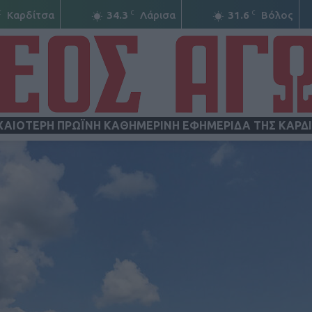
C
C
C
Καρδίτσα
34.3
Λάρισα
31.6
Βόλος
ΧΑΙΟΤΕΡΗ ΠΡΩΪΝΗ ΚΑΘΗΜΕΡΙΝΗ ΕΦΗΜΕΡΙΔΑ ΤΗΣ ΚΑΡΔ
ΝΕΟΣ
ΑΓΩΝ