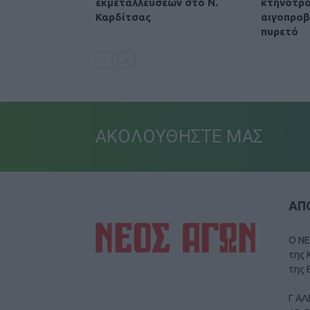
εκμεταλλεύσεων στο Ν.
κτηνοτρό
Καρδίτσας
αιγοπρο
πυρετό
ΑΚΟΛΟΥΘΗΣΤΕ ΜΑΣ
ΑΠΟ
Ο ΝΕ
της 
της 
Γ ΑΛ