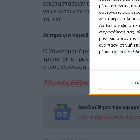
εγκαταστάσεών τους, προκειμένου να
μέσω σάρωσης συσκευ
να μειώσουν το αυξημένο κόστος παρ
συνεργάτες μας όπω
τομέας.
λεπτομερείς πληροφορ
Λάβετε υπόψη ότι κά
συγκατάθεσή σας, αλ
Αίτημα για νομοθετική ρύθμιση
μόνο για αυτόν τον 
ανά πάσα στιγμή επι
Ο Σύνδεσμος ζητά από το ΥΠΕΝ να π
μέρος της ιστοσελίδα
τροποποίηση με εκείνη που εφαρμόστη
στους αγρότες η υποβολή αιτήματος ε
Τελευταίες Ειδήσεις Σήμερα
ΠΕΡΙ
Ακολούθησε την εφημε
Όλες οι εξελίξεις στην περι