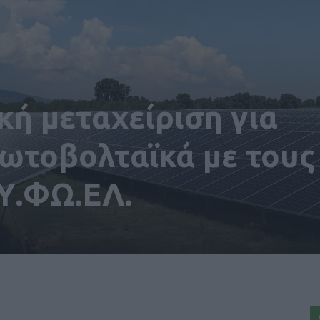
κή μεταχείριση για
ωτοβολταϊκά με τους
Υ.ΦΩ.ΕΛ.