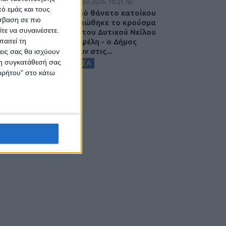
7 Αυγούστου 2026, 10:21 πμ
ό εμάς και τους
Μετά από θάνατο κατοίκου
σβαση σε πιο
επιβεβαιώθηκε το κρούσμα
τε να συναινέσετε.
του ιού του Δυτικού Νείλου
αιτεί τη
στην Κυψέλη - ο Δήμος
Σοφάδων στις...
εις σας θα ισχύουν
 τη συγκατάθεσή σας
ΚΑΡΔΙΤΣΑ
ορρήτου" στο κάτω