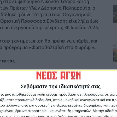
η στον υφυπουργό Νικόλαο Τσάφο και τη
υκτών Πρώτων Υλών Δέσποινα Παληαρούτα, ο
α δόθηκε η δυνατότητα στους Οργανισμούς
 Οριστική Προσφορά Σύνδεσης είχε λήξει έως
τημα ενεργοποίησης μέχρι τις 30 Ιουνίου 2026.
τοιχη αντιμετώπιση θα πρέπει να υπάρξει και
στο πρόγραμμα «Φωτοβολταϊκά στο Χωράφι».
 εκτός
ι για παραγωγούς που έχουν ήδη εγκαταστήσει
ως 50 kW, έχουν καταβάλει τα απαιτούμενα
Σεβόμαστε την ιδιωτικότητά σας
 επενδύσεις τους, ωστόσο για διάφορους
 Προσφοράς Σύνδεσης (μετά την παρέλευση 12
άτες μας αποθηκεύουμε και/ή έχουμε πρόσβαση σε πληροφορίες σε μια
ργαζόμαστε προσωπικά δεδομένα, όπως μοναδικοί αναγνωριστικοί και 
στέλλονται από μια συσκευή για εξατομικευμένες διαφημίσεις και περ
εχομένου, έρευνα ακροατηρίου και ανάπτυξη υπηρεσιών.
Με την άδειά σα
ν την ενεργοποίηση και σύνδεση των
χεται να χρησιμοποιήσουμε ακριβή δεδομένα γεωγραφικής τοποθεσίας 