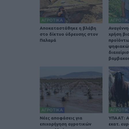
ΑΓΡΟΤΙΚΑ
ΑΓΡΟΤΙΚ
Αποκαταστάθηκε η βλάβη
Αναγέννη
στο δίκτυο ύδρευσης στον
χρήση βι
Παλαμά
προϊόντω
ψηφιακών
διαχείρισ
βαμβακοκ
ΑΓΡΟΤΙΚΑ
ΑΓΡΟΤΙΚ
Nέες αποφάσεις για
ΥΠΑΑΤ: Α
επιχορήγηση αγροτικών
εκατ. ευ