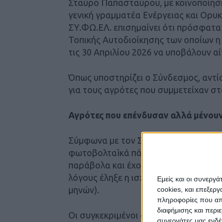
Σταύρο Παπασταύρου, με κοινοποίησ
γενική γραμματέα Ενέργειας και Ορ
ΣΥ.ΦΩ.ΕΛ. επισημαίνει ότι πρόσφατ
Τοπικής Αυτοδιοίκησης των οποίων η
τις 30 Απριλίου 2026 να υποβάλουν αί
Όπως υποστηρίζει ο Σύνδεσμος, αντίσ
για τους αγρότες που συμμετείχαν 
Αγρότες που επένδυσαν αλλά μένουν
Σύμφωνα με τον ΣΥ.ΦΩ.ΕΛ., πρόκειτα
φωτοβολταϊκά πάρκα ισχύος από 10 έ
παράβολα και έχουν ολοκληρώσει τις
λόγους έληξε η ισχύς της Οριστικής
Εμείς και οι συνεργ
μηνών).
cookies, και επεξε
πληροφορίες που απο
διαφήμισης και περι
Οι συγκεκριμένοι αγρότες επιδιώκου
συνεργάτες μας ενδέ