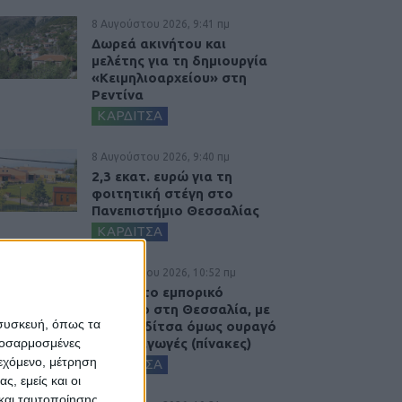
8 Αυγούστου 2026, 9:41 πμ
Δωρεά ακινήτου και
μελέτης για τη δημιουργία
«Κειμηλιοαρχείου» στη
Ρεντίνα
ΚΑΡΔΙΤΣΑ
8 Αυγούστου 2026, 9:40 πμ
2,3 εκατ. ευρώ για τη
φοιτητική στέγη στο
Πανεπιστήμιο Θεσσαλίας
ΚΑΡΔΙΤΣΑ
7 Αυγούστου 2026, 10:52 πμ
Θετικό το εμπορικό
ισοζύγιο στη Θεσσαλία, με
 συσκευή, όπως τα
την Καρδίτσα όμως ουραγό
στις εξαγωγές (πίνακες)
προσαρμοσμένες
ιεχόμενο, μέτρηση
ΚΑΡΔΙΤΣΑ
ς, εμείς και οι
και ταυτοποίησης