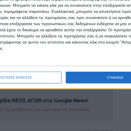
 αξιοποιήσουν την παραγόμενη ενέργεια και
ών. Μπορείτε να κάνετε κλικ για να συναινέσετε στην επεξεργασία απ
αγωγής που αντιμετωπίζει ο πρωτογενής
ς περιγράφεται παραπάνω. Εναλλακτικά, μπορείτε να αποκτήσετε πρό
ίες και να αλλάξετε τις προτιμήσεις σας πριν συναινέσετε ή να αρνηθεί
ποια επεξεργασία των προσωπικών σας δεδομένων ενδέχεται να μην απ
λά έχετε το δικαίωμα να αρνηθείτε αυτήν την επεξεργασία. Οι προτιμήσ
ιστότοπο. Μπορείτε να αλλάξετε τις προτιμήσεις σας ή να ανακαλέσετε
στρέφοντας σε αυτόν τον ιστότοπο και κάνοντας κλικ στο κουμπί "Απ
ροχωρήσει σε αντίστοιχη νομοθετική
ς.
κε για τους ΟΤΑ, ώστε να επιτραπεί και
νεργοποίησης μέχρι το τέλος Ιουνίου 2026.
ΣΣΟΤΕΡΕΣ ΕΠΙΛΟΓΕΣ
ΣΥΜΦΩΝΩ
ρίδα ΝΕΟΣ ΑΓΩΝ στο Google News!
οχή της Καρδίτσας και ευρύτερα της Θεσσαλίας