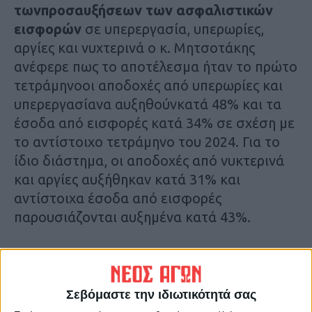
τωνπροσαυξήσεων των ασφαλιστικών
εισφορών
σε υπερεργασία, υπερωρίες,
αργίες και νυχτερινά ο κ. Μητσοτάκης
ανέφερε πως το αποτέλεσμα ήταν το πρώτο
τετράμηνοοι αποδοχές από υπερωρίες και
υπερεργασίανα αυξηθούνκατά 48% και τα
έσοδα από εισφορές κατά 34% σε σχέση με
το αντίστοιχο τετράμηνο του 2024. Για το
ίδιο διάστημα, οι αποδοχές από νυκτερινά
και αργίες αυξήθηκαν κατά 31% και
αντίστοιχα έσοδα από εισφορές
παρουσιάζονται αυξημένα κατά 43%.
Ο πρωθυπουργός σημείωσε την
πετυχημένη45η εκδήλωση «Ημέρες
Καριέρας» της ΔΥΠΑ στην Θεσσαλονίκη, με
Σεβόμαστε την ιδιωτικότητά σας
τη συμμετοχή πάνω από 6.000