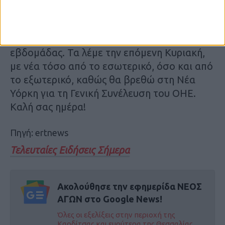
όφελος της πραγματικής οικονομίας.
Με αυτά τα νέα κλείνει η ανασκόπηση της
εβδομάδας. Τα λέμε την επόμενη Κυριακή,
με νέα τόσο από το εσωτερικό, όσο και από
το εξωτερικό, καθώς θα βρεθώ στη Νέα
Υόρκη για τη Γενική Συνέλευση του ΟΗΕ.
Καλή σας ημέρα!
Πηγή: ertnews
Τελευταίες Ειδήσεις Σήμερα
Ακολούθησε την εφημερίδα ΝΕΟΣ
ΑΓΩΝ στο Google News!
Όλες οι εξελίξεις στην περιοχή της
Καρδίτσας και ευρύτερα της Θεσσαλίας