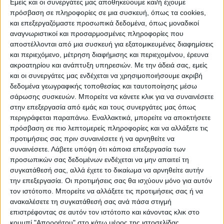
Εμείς και οι συνεργάτες μας αποθηκεύουμε και/ή έχουμε
υποψήφιωνεργαζομένων, ενώ, αναφέρθηκε
πρόσβαση σε πληροφορίες σε μια συσκευή, όπως τα cookies,
και επεξεργαζόμαστε προσωπικά δεδομένα, όπως μοναδικοί
και στην εξέλιξη του ψηφιακού
αναγνωριστικοί και προσαρμοσμένες πληροφορίες που
μετασχηματισμού του ΕΦΚΑ με τη
αποστέλλονται από μια συσκευή για εξατομικευμένες διαφημίσεις
λειτουργία του DASHBOARD-myEFKA και
και περιεχόμενο, μέτρηση διαφήμισης και περιεχομένου, έρευνα
την εφαρμογή myEFKAmobile.
ακροατηρίου και ανάπτυξη υπηρεσιών.
Με την άδειά σας, εμείς
και οι συνεργάτες μας ενδέχεται να χρησιμοποιήσουμε ακριβή
δεδομένα γεωγραφικής τοποθεσίας και ταυτοποίησης μέσω
σάρωσης συσκευών. Μπορείτε να κάνετε κλικ για να συναινέσετε
στην επεξεργασία από εμάς και τους συνεργάτες μας όπως
περιγράφεται παραπάνω. Εναλλακτικά, μπορείτε να αποκτήσετε
πρόσβαση σε πιο λεπτομερείς πληροφορίες και να αλλάξετε τις
προτιμήσεις σας πριν συναινέσετε ή να αρνηθείτε να
συναινέσετε.
Λάβετε υπόψη ότι κάποια επεξεργασία των
προσωπικών σας δεδομένων ενδέχεται να μην απαιτεί τη
συγκατάθεσή σας, αλλά έχετε το δικαίωμα να αρνηθείτε αυτήν
την επεξεργασία. Οι προτιμήσεις σας θα ισχύουν μόνο για αυτόν
τον ιστότοπο. Μπορείτε να αλλάξετε τις προτιμήσεις σας ή να
ανακαλέσετε τη συγκατάθεσή σας ανά πάσα στιγμή
επιστρέφοντας σε αυτόν τον ιστότοπο και κάνοντας κλικ στο
κουμπί "Απορρήτου" στο κάτω μέρος της ιστοσελίδας.