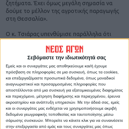
ζητήματα. Έχει όμως μεγάλη σημασία να
δούμε το μέλλον της αγροτικής παραγωγής
στη Θεσσαλία».
Ο κ. Τσιάρας υπενθύμισε παράλληλα ότι
γίνονται συζητήσεις με τη Διεπαγγελματική
Βάμβακος σημειώνοντας ότι αποτελεί ένα
σημαντικό μέτρο ενίσχυσης της
Σεβόμαστε την ιδιωτικότητά σας
βαμβακοκαλλιέργειας και ταυτόχρονα
Εμείς και οι συνεργάτες μας αποθηκεύουμε και/ή έχουμε
ελάττωσης του αποτυπώματος του
πρόσβαση σε πληροφορίες σε μια συσκευή, όπως τα cookies,
και επεξεργαζόμαστε προσωπικά δεδομένα, όπως μοναδικοί
άνθρακα. Έκανε αναφορά στο ειδικό
αναγνωριστικοί και προσαρμοσμένες πληροφορίες που
πρόγραμμα απονιτροποίησης για τη
αποστέλλονται από μια συσκευή για εξατομικευμένες διαφημίσεις
Θεσσαλία και τον Έβρο που εφάρμοσε η
και περιεχόμενο, μέτρηση διαφήμισης και περιεχομένου, έρευνα
ακροατηρίου και ανάπτυξη υπηρεσιών.
Με την άδειά σας, εμείς
κυβέρνηση, με επί πλέον 100 εκατ. ευρώ
και οι συνεργάτες μας ενδέχεται να χρησιμοποιήσουμε ακριβή
στο πρόγραμμα των 50 εκατ. που ήδη
δεδομένα γεωγραφικής τοποθεσίας και ταυτοποίησης μέσω
εφαρμοζόταν και είπε ότι αντίστοιχη λογική
σάρωσης συσκευών. Μπορείτε να κάνετε κλικ για να συναινέσετε
θα υπάρχει και στο μέτρο για τη μείωση του
στην επεξεργασία από εμάς και τους συνεργάτες μας όπως