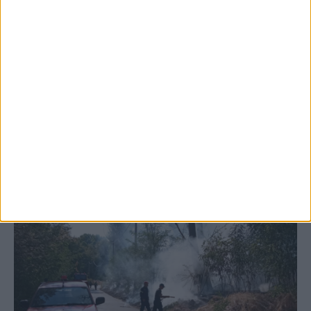
5 Αυγούστου 2026, 6:14 μμ
Παρανάλωμα του πυρός έγινε ΙΧ έξω από
το Μορφοβούνι, έσπευσε η Πυροσβεστική
(ΦΩΤΟ)
ΚΑΡΔΙΤΣΑ