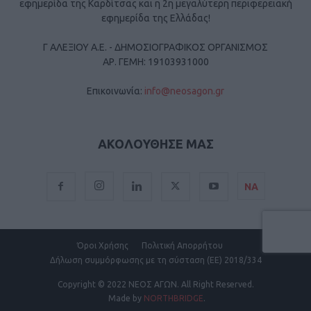
εφημερίδα της Καρδίτσας και η 2η μεγαλύτερη περιφερειακή
εφημερίδα της Ελλάδας!
Γ ΑΛΕΞΙΟΥ Α.Ε. - ΔΗΜΟΣΙΟΓΡΑΦΙΚΟΣ ΟΡΓΑΝΙΣΜΟΣ
ΑΡ. ΓΕΜΗ: 19103931000
Επικοινωνία:
info@neosagon.gr
ΑΚΟΛΟΥΘΗΣΕ ΜΑΣ
ΝΑ
Όροι Χρήσης
Πολιτική Απορρήτου
Δήλωση συμμόρφωσης με τη σύσταση (ΕΕ) 2018/334
Copyright
© 2022 ΝΕΟΣ ΑΓΩΝ.
All Right Reserved.
Made by
NORTHBRIDGE
.