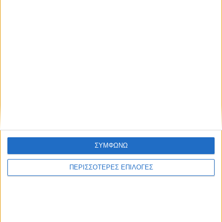
ΣΥΜΦΩΝΩ
ΚΑΡΔΙΤΣΑ
ΠΕΡΙΣΣΟΤΕΡΕΣ ΕΠΙΛΟΓΕΣ
Άρχισε η ιερακοθηρία στο Παυσίλυπο για
τα κορακοειδή (ΒΙΝΤΕΟ)