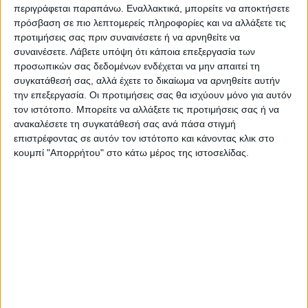
περιγράφεται παραπάνω. Εναλλακτικά, μπορείτε να αποκτήσετε
αποτυπώματος του άνθρακα, υπό την
πρόσβαση σε πιο λεπτομερείς πληροφορίες και να αλλάξετε τις
προϋπόθεση να μη υπάρξει οποιαδήποτε
προτιμήσεις σας πριν συναινέσετε ή να αρνηθείτε να
επιπλοκή με την ευρωπαϊκή νομοθεσία.
συναινέσετε.
Λάβετε υπόψη ότι κάποια επεξεργασία των
προσωπικών σας δεδομένων ενδέχεται να μην απαιτεί τη
συγκατάθεσή σας, αλλά έχετε το δικαίωμα να αρνηθείτε αυτήν
Τελευταίες Ειδήσεις Σήμερα
την επεξεργασία. Οι προτιμήσεις σας θα ισχύουν μόνο για αυτόν
τον ιστότοπο. Μπορείτε να αλλάξετε τις προτιμήσεις σας ή να
ανακαλέσετε τη συγκατάθεσή σας ανά πάσα στιγμή
Ακολούθησε την εφημερίδα ΝΕΟΣ
επιστρέφοντας σε αυτόν τον ιστότοπο και κάνοντας κλικ στο
κουμπί "Απορρήτου" στο κάτω μέρος της ιστοσελίδας.
ΑΓΩΝ στο Google News!
Όλες οι εξελίξεις στην περιοχή της
Καρδίτσας και ευρύτερα της Θεσσαλίας
ΠΡΟΗΓΟΥΜΕΝΟ ΑΡΘΡΟ
ΕΠΟΜΕΝΟ ΑΡΘΡΟ
Μέχρι 1 Νοεμβρίου η
Έτοιμο το δελτίο του Μάριου
τροποποίηση ή ακύρωση
Ζελέκου
των αιτήσεων μεταβίβασης
δικαιωμάτων