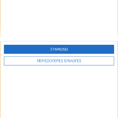
ΑΓΡΟΤΙΚΑ
Nέες αποφάσεις για επιχορήγηση
αγροτικών εκμεταλλεύσεων στο Ν.
Καρδίτσας
ΣΥΜΦΩΝΩ
ΠΕΡΙΣΣΟΤΕΡΕΣ ΕΠΙΛΟΓΕΣ
ΘΕΣΣΑΛΙΑ FM