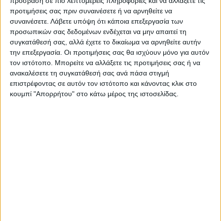
πρόσβαση σε πιο λεπτομερείς πληροφορίες και να αλλάξετε τις
προτιμήσεις σας πριν συναινέσετε ή να αρνηθείτε να
Τα τέσσερα Κύπελλα ΕΠΣΚ
Ενεργοποιήθηκε η
συναινέσετε.
Λάβετε υπόψη ότι κάποια επεξεργασία των
που κατέκτησε η Αναγέννηση
ηλεκτρονική υπηρεσία
προσωπικών σας δεδομένων ενδέχεται να μην απαιτεί τη
έκδοσης βεβαίωσης
συγκατάθεσή σας, αλλά έχετε το δικαίωμα να αρνηθείτε αυτήν
«Επαγγελματία Αγρότη» και
την επεξεργασία. Οι προτιμήσεις σας θα ισχύουν μόνο για αυτόν
«Κατόχου Αγροτικής
τον ιστότοπο. Μπορείτε να αλλάξετε τις προτιμήσεις σας ή να
Εκμετάλλευσης»
ανακαλέσετε τη συγκατάθεσή σας ανά πάσα στιγμή
επιστρέφοντας σε αυτόν τον ιστότοπο και κάνοντας κλικ στο
κουμπί "Απορρήτου" στο κάτω μέρος της ιστοσελίδας.
ΝΕΟΣ ΑΓΩΝ
https://neosagon.gr
Η Αρχαιότερη Καθημερινή Πρωινή Εφημερίδα της Καρδίτσας