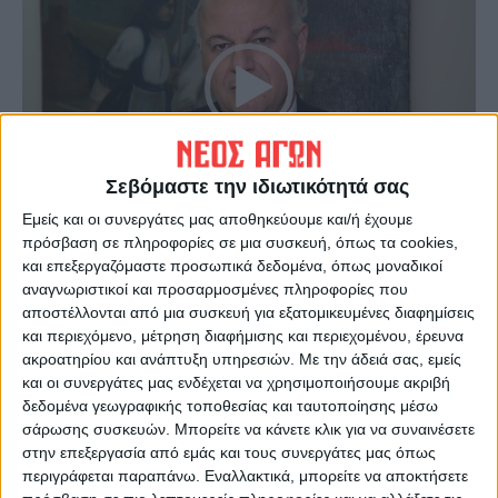
Βίντεο
Σεβόμαστε την ιδιωτικότητά σας
00:00
00:30
Εμείς και οι συνεργάτες μας αποθηκεύουμε και/ή έχουμε
πρόσβαση σε πληροφορίες σε μια συσκευή, όπως τα cookies,
Τελευταίες Ειδήσεις Σήμερα
και επεξεργαζόμαστε προσωπικά δεδομένα, όπως μοναδικοί
αναγνωριστικοί και προσαρμοσμένες πληροφορίες που
αποστέλλονται από μια συσκευή για εξατομικευμένες διαφημίσεις
και περιεχόμενο, μέτρηση διαφήμισης και περιεχομένου, έρευνα
Ακολούθησε την εφημερίδα ΝΕΟΣ
ακροατηρίου και ανάπτυξη υπηρεσιών.
Με την άδειά σας, εμείς
ΑΓΩΝ στο Google News!
και οι συνεργάτες μας ενδέχεται να χρησιμοποιήσουμε ακριβή
Όλες οι εξελίξεις στην περιοχή της
δεδομένα γεωγραφικής τοποθεσίας και ταυτοποίησης μέσω
Καρδίτσας και ευρύτερα της Θεσσαλίας
σάρωσης συσκευών. Μπορείτε να κάνετε κλικ για να συναινέσετε
στην επεξεργασία από εμάς και τους συνεργάτες μας όπως
περιγράφεται παραπάνω. Εναλλακτικά, μπορείτε να αποκτήσετε
ΠΡΟΗΓΟΥΜΕΝΟ ΑΡΘΡΟ
ΕΠΟΜΕΝΟ ΑΡΘΡΟ