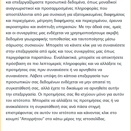
και επεξεργαζόμαστε προσωπικά δεδομένα, όπως μοναδικοί
Η ήττα αυτή ήταν η 13η για την ομάδα της
αναγνωριστικοί και προσαρμοσμένες πληροφορίες που
Καρδίτσας ενώ έχει 6 νίκες. Το Λαύριο
αποστέλλονται από μια συσκευή για εξατομικευμένες διαφημίσεις
απέκτησε προβάδισμα καθώς έκανε την 7η
και περιεχόμενο, μέτρηση διαφήμισης και περιεχομένου, έρευνα
νίκη έναντι 12 χαμένων αγώνων.
ακροατηρίου και ανάπτυξη υπηρεσιών.
Με την άδειά σας, εμείς
και οι συνεργάτες μας ενδέχεται να χρησιμοποιήσουμε ακριβή
δεδομένα γεωγραφικής τοποθεσίας και ταυτοποίησης μέσω
Στο γενικότερο πολύ άσχημο απόγευμα
σάρωσης συσκευών. Μπορείτε να κάνετε κλικ για να συναινέσετε
χάθηκε και η διαφορά από τη νίκη του
στην επεξεργασία από εμάς και τους συνεργάτες μας όπως
περιγράφεται παραπάνω. Εναλλακτικά, μπορείτε να αποκτήσετε
πρώτου αγώνα των 16 πόντων.
πρόσβαση σε πιο λεπτομερείς πληροφορίες και να αλλάξετε τις
προτιμήσεις σας πριν συναινέσετε ή να αρνηθείτε να
Η προσπάθεια συνεχίζεται, όπως έχουμε
συναινέσετε.
Λάβετε υπόψη ότι κάποια επεξεργασία των
γράψει πολλές φορές, τίποτα δεν έχει κριθεί
προσωπικών σας δεδομένων ενδέχεται να μην απαιτεί τη
συγκατάθεσή σας, αλλά έχετε το δικαίωμα να αρνηθείτε αυτήν
και η μάχη για την παραμονή στην
την επεξεργασία. Οι προτιμήσεις σας θα ισχύουν μόνο για αυτόν
κατηγορία θα είναι σκληρή και στη
τον ιστότοπο. Μπορείτε να αλλάξετε τις προτιμήσεις σας ή να
διαδικασία των play out.
ανακαλέσετε τη συγκατάθεσή σας ανά πάσα στιγμή
επιστρέφοντας σε αυτόν τον ιστότοπο και κάνοντας κλικ στο
κουμπί "Απορρήτου" στο κάτω μέρος της ιστοσελίδας.
Στις τρεις τελευταίες αγωνιστικές ο ΑΣΚ
υποδέχεται τον Παναθηναϊκό, παίζει εκτός