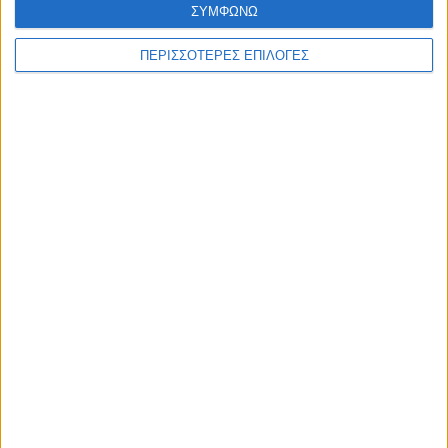
ΣΥΜΦΩΝΩ
ΠΕΡΙΣΣΟΤΕΡΕΣ ΕΠΙΛΟΓΕΣ
ΑΘΛΗΤΙΚΑ
Στο γήπεδο του Μακεδονικού ο αγώνας
ΑΣΑ - Αρης στις 17 Αυγούστου