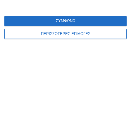
ΣΥΜΦΩΝΩ
ΠΕΡΙΣΣΟΤΕΡΕΣ ΕΠΙΛΟΓΕΣ
ΕΛΛΑΔΑ
Διορισμοί 5.487 εκπαιδευτικών: Πώς
δηλώνονται από σήμερα περιοχές και
σχολεία στο ΟΠΣΥΔ