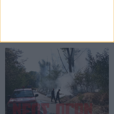
Παρανάλωμα του πυρός έγινε ΙΧ έξω από
το Μορφοβούνι, έσπευσε η Πυροσβεστική
(ΦΩΤΟ)
ΚΑΡΔΙΤΣΑ