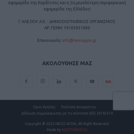
εφημερίδα της Καρδίτσας και η 2η μεγαλύτερη περιφερειακή
εφημερίδα της Ελλάδας!
Γ ΑΛΕΞΙΟΥ Α.Ε. - ΔΗΜΟΣΙΟΓΡΑΦΙΚΟΣ ΟΡΓΑΝΙΣΜΟΣ
ΑΡ. ΓΕΜΗ: 19103931000
Επικοινωνία:
info@neosagon.gr
ΑΚΟΛΟΥΘΗΣΕ ΜΑΣ
ΝΑ
Όροι Χρήσης
Πολιτική Απορρήτου
Δήλωση συμμόρφωσης με τη σύσταση (ΕΕ) 2018/334
Copyright
© 2022 ΝΕΟΣ ΑΓΩΝ.
All Right Reserved.
Made by
NORTHBRIDGE
.