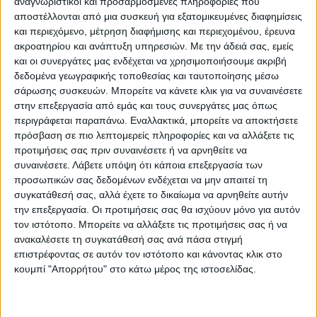
αναγνωριστικοί και προσαρμοσμένες πληροφορίες που
Αποφύγετε τις εργασίες υπαίθρου και
αποστέλλονται από μια συσκευή για εξατομικευμένες διαφημίσεις
και περιεχόμενο, μέτρηση διαφήμισης και περιεχομένου, έρευνα
δραστηριότητες σε θαλάσσιες και παράκτιες
ακροατηρίου και ανάπτυξη υπηρεσιών.
Με την άδειά σας, εμείς
περιοχές κατά τη διάρκεια εκδήλωσης των
και οι συνεργάτες μας ενδέχεται να χρησιμοποιήσουμε ακριβή
έντονων καιρικών φαινομένων (κίνδυνος από
δεδομένα γεωγραφικής τοποθεσίας και ταυτοποίησης μέσω
πτώσεις κεραυνών).
σάρωσης συσκευών. Μπορείτε να κάνετε κλικ για να συναινέσετε
στην επεξεργασία από εμάς και τους συνεργάτες μας όπως
Προφυλαχτείτε αμέσως κατά τη διάρκεια μιας
περιγράφεται παραπάνω. Εναλλακτικά, μπορείτε να αποκτήσετε
χαλαζόπτωσης. Καταφύγετε σε κτίριο ή σε
πρόσβαση σε πιο λεπτομερείς πληροφορίες και να αλλάξετε τις
αυτοκίνητο και μην εγκαταλείπετε τον ασφαλή
προτιμήσεις σας πριν συναινέσετε ή να αρνηθείτε να
χώρο, παρά μόνο όταν βεβαιωθείτε ότι η
συναινέσετε.
Λάβετε υπόψη ότι κάποια επεξεργασία των
προσωπικών σας δεδομένων ενδέχεται να μην απαιτεί τη
καταιγίδα πέρασε. Η χαλαζόπτωση μπορεί να
συγκατάθεσή σας, αλλά έχετε το δικαίωμα να αρνηθείτε αυτήν
είναι πολύ επικίνδυνη και για τα ζώα.
την επεξεργασία. Οι προτιμήσεις σας θα ισχύουν μόνο για αυτόν
Αποφύγετε τη διέλευση κάτω από μεγάλα
τον ιστότοπο. Μπορείτε να αλλάξετε τις προτιμήσεις σας ή να
ανακαλέσετε τη συγκατάθεσή σας ανά πάσα στιγμή
δέντρα, κάτω από αναρτημένες πινακίδες και
επιστρέφοντας σε αυτόν τον ιστότοπο και κάνοντας κλικ στο
γενικά από περιοχές, όπου ελαφρά αντικείμενα
κουμπί "Απορρήτου" στο κάτω μέρος της ιστοσελίδας.
(π.χ. γλάστρες, σπασμένα τζάμια κλπ.) μπορεί
να αποκολληθούν και να πέσουν στο έδαφος
(π.χ. κάτω από μπαλκόνια).