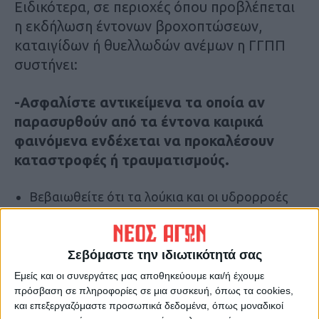
Ειδικότερα, σε περιοχές όπου προβλέπεται
η εκδήλωση έντονων βροχοπτώσεων,
καταιγίδων ή θυελλωδών ανέμων η ΓΓΠΠ
συστήνει:
-Ασφαλίστε αντικείμενα τα οποία αν
παρασυρθούν από τα έντονα καιρικά
φαινόμενα ενδέχεται να προκαλέσουν
καταστροφές ή τραυματισμούς.
Βεβαιωθείτε ότι τα λούκια και οι υδρορροές
των κατοικιών δεν είναι φραγμένα και
λειτουργούν κανονικά.
Σεβόμαστε την ιδιωτικότητά σας
Μην διασχίζετε χειμάρρους και ρέματα, πεζή ή
με όχημα, κατά τη διάρκεια καταιγίδων και
Εμείς και οι συνεργάτες μας αποθηκεύουμε και/ή έχουμε
πρόσβαση σε πληροφορίες σε μια συσκευή, όπως τα cookies,
βροχοπτώσεων, αλλά και για αρκετές ώρες
και επεξεργαζόμαστε προσωπικά δεδομένα, όπως μοναδικοί
μετά το τέλος της εκδήλωσής τους