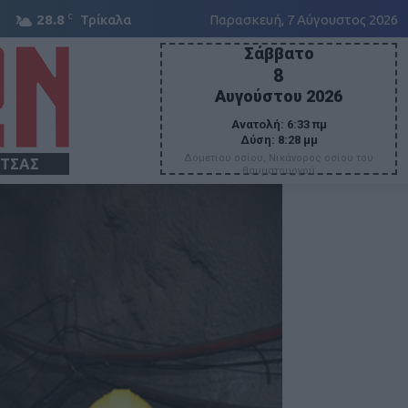
C
28.8
Τρίκαλα
Παρασκευή, 7 Αύγουστος 2026
Σάββατο
8
Αυγούστου 2026
Ανατολή:
6:33 πμ
Δύση:
8:28 μμ
Δομετίου οσίου, Νικάνορος οσίου του
ΙΤΣΑΣ
θαυματουργού