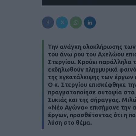
Την ανάγκη ολοκλήρωσης των
του
άνω ρου του Αχελώου
επι
Στεργίου
. Κρούει παράλληλα 
εκδηλωθούν
πλημμυρικά φαιν
της εγκατάλειψης των έργων 
Ο κ. Στεργίου επισκέφθηκε την
πραγματοποίησε αυτοψία στα 
Συκιάς και της σήραγγας. Μιλ
«
Νέο Αγώνα
» επισήμανε την 
έργων, προσθέτοντας ότι η πολ
λύση στο θέμα.