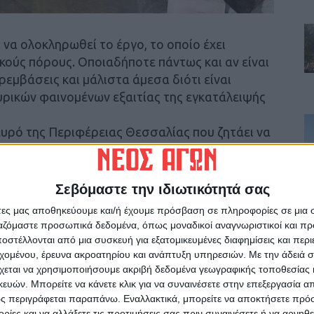
 να ολοκληρωθεί το έργο, το οποίο έχει
κούς πόρους. Οποιαδήποτε πάντως και αν είναι
αρεμβάσεις και μάλιστα άμεσα διότι είναι
ρικών φαινομένων εξαιτίας της εγκατάλειψής
ευρό της Περιφέρειας Θεσσαλίας που ζητάει να
υ, υπογραμμίζοντας πως το ζητούμενο είναι η
περίπτωση να δοθεί μια λύση. Από την αυτοψία
Σεβόμαστε την ιδιωτικότητά σας
κό της σήραγγας διαπιστώσαμε ότι είναι
άτες μας αποθηκεύουμε και/ή έχουμε πρόσβαση σε πληροφορίες σε μια
έτωποι με καταστροφικές πλημμύρες το
ργαζόμαστε προσωπικά δεδομένα, όπως μοναδικοί αναγνωριστικοί και 
αίων καιρικών φαινομένων, όπως έγινε το
στέλλονται από μια συσκευή για εξατομικευμένες διαφημίσεις και περ
πρόσθεσε: «Φοβάμαι ότι θα βρεθούμε
εχομένου, έρευνα ακροατηρίου και ανάπτυξη υπηρεσιών.
Με την άδειά σα
χεται να χρησιμοποιήσουμε ακριβή δεδομένα γεωγραφικής τοποθεσίας 
ότερες καταστάσεις αν δεν ληφθούν μέτρα.
ών. Μπορείτε να κάνετε κλικ για να συναινέσετε στην επεξεργασία απ
 μέχρι τότε, τουλάχιστον να γίνει η
ς περιγράφεται παραπάνω. Εναλλακτικά, μπορείτε να αποκτήσετε πρό
ύν τα απαιτούμενα μέτρα».
ίες και να αλλάξετε τις προτιμήσεις σας πριν συναινέσετε ή να αρνηθεί