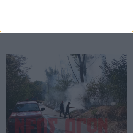
το Μορφοβούνι, έσπευσε η Πυροσβεστική
(ΦΩΤΟ)
ΚΑΡΔΙΤΣΑ