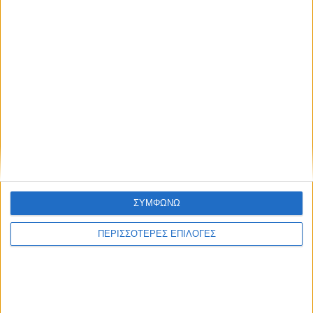
Ακολούθησε την εφημερίδα ΝΕΟΣ
ΑΓΩΝ στο Google News!
Όλες οι εξελίξεις στην περιοχή της
Καρδίτσας και ευρύτερα της Θεσσαλίας
ΠΡΟΗΓΟΥΜΕΝΟ ΑΡΘΡΟ
ΕΠΟΜΕΝΟ ΑΡΘΡΟ
Σε παραλίμνιο δρόμο της Λ.
Καρδίτσα: Σε κλίμα
Πλαστήρα κόλλησε
κατάνυξης η κορύφωση του
τουριστικό λεωφορείο
Θείου δράματος και η
ΣΥΜΦΩΝΩ
(φωτο)
περιφορά των Επιταφίων
ΠΕΡΙΣΣΟΤΕΡΕΣ ΕΠΙΛΟΓΕΣ