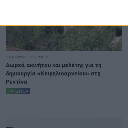
8 Αυγούστου 2026, 9:41 πμ
Δωρεά ακινήτου και μελέτης για τη
δημιουργία «Κειμηλιοαρχείου» στη
Ρεντίνα
ΚΑΡΔΙΤΣΑ