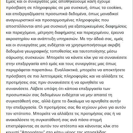
Εμείς και οι συνεργάτες μας αποθηκεύουμε και/ή έχουμε
Στο χώρο της κεντρικής πλατείας
πρόσβαση σε πληροφορίες σε μια συσκευή, όπως τα cookies,
επικράτησε το αδιαχώρητο από πιστούς. Η
και επεξεργαζόμαστε προσωπικά δεδομένα, όπως μοναδικοί
αναγνωριστικοί και προσαρμοσμένες πληροφορίες που
Φιλαρμονική έδωσε τον πένθιμο τόνο για
αποστέλλονται από μια συσκευή για εξατομικευμένες διαφημίσεις
την Ταφή του Κυρίου, ενώ τα κεριά και οι
και περιεχόμενο, μέτρηση διαφήμισης και περιεχομένου, έρευνα
ψαλμωδίες των Εγκωμίων, δημιούργησαν
ακροατηρίου και ανάπτυξη υπηρεσιών.
Με την άδειά σας, εμείς
και οι συνεργάτες μας ενδέχεται να χρησιμοποιήσουμε ακριβή
μια κατανυκτική ατμόσφαιρα, με έντονη την
δεδομένα γεωγραφικής τοποθεσίας και ταυτοποίησης μέσω
ελπίδα στις καρδιές των πιστών για το
σάρωσης συσκευών. Μπορείτε να κάνετε κλικ για να συναινέσετε
χαρμόσυνο άγγελμα της Ανάστασης.
στην επεξεργασία από εμάς και τους συνεργάτες μας όπως
περιγράφεται παραπάνω. Εναλλακτικά, μπορείτε να αποκτήσετε
πρόσβαση σε πιο λεπτομερείς πληροφορίες και να αλλάξετε τις
προτιμήσεις σας πριν συναινέσετε ή να αρνηθείτε να
συναινέσετε.
Λάβετε υπόψη ότι κάποια επεξεργασία των
προσωπικών σας δεδομένων ενδέχεται να μην απαιτεί τη
συγκατάθεσή σας, αλλά έχετε το δικαίωμα να αρνηθείτε αυτήν
την επεξεργασία. Οι προτιμήσεις σας θα ισχύουν μόνο για αυτόν
τον ιστότοπο. Μπορείτε να αλλάξετε τις προτιμήσεις σας ή να
ανακαλέσετε τη συγκατάθεσή σας ανά πάσα στιγμή
επιστρέφοντας σε αυτόν τον ιστότοπο και κάνοντας κλικ στο
κουμπί "Απορρήτου" στο κάτω μέρος της ιστοσελίδας.