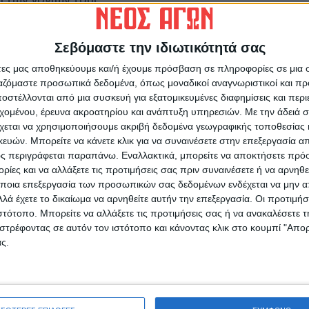
διτσιώτες που απαθανάτιζαν τότε καθημερινές
Σεβόμαστε την ιδιωτικότητά σας
ητοποιούσαν ότι συνέλεγαν ασχολίες που
 γίνονταν οι ίδιοι ένα «παράθυρο» προς το
άτες μας αποθηκεύουμε και/ή έχουμε πρόσβαση σε πληροφορίες σε μια
ργαζόμαστε προσωπικά δεδομένα, όπως μοναδικοί αναγνωριστικοί και 
ι νεότεροι τα παλιότερα στέκια, τα μαγαζιά
στέλλονται από μια συσκευή για εξατομικευμένες διαφημίσεις και περ
άλλες σήμερα επωνυμίες.
εχομένου, έρευνα ακροατηρίου και ανάπτυξη υπηρεσιών.
Με την άδειά σα
χεται να χρησιμοποιήσουμε ακριβή δεδομένα γεωγραφικής τοποθεσίας 
ών. Μπορείτε να κάνετε κλικ για να συναινέσετε στην επεξεργασία απ
ς περιγράφεται παραπάνω. Εναλλακτικά, μπορείτε να αποκτήσετε πρό
ίες και να αλλάξετε τις προτιμήσεις σας πριν συναινέσετε ή να αρνηθεί
ποια επεξεργασία των προσωπικών σας δεδομένων ενδέχεται να μην απ
λά έχετε το δικαίωμα να αρνηθείτε αυτήν την επεξεργασία. Οι προτιμήσ
ιστότοπο. Μπορείτε να αλλάξετε τις προτιμήσεις σας ή να ανακαλέσετε
ρίδα ΝΕΟΣ ΑΓΩΝ στο Google News!
στρέφοντας σε αυτόν τον ιστότοπο και κάνοντας κλικ στο κουμπί "Απ
ς.
οχή της Καρδίτσας και ευρύτερα της Θεσσαλίας
ΕΠΟΜΕΝΟ ΑΡΘΡΟ