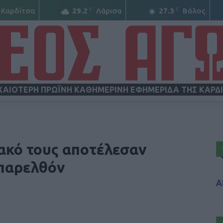
C
C
Καρδίτσα
29.2
Λάρισα
27.3
Βόλος
ΧΑΙΟΤΕΡΗ ΠΡΩΪΝΗ ΚΑΘΗΜΕΡΙΝΗ ΕΦΗΜΕΡΙΔΑ ΤΗΣ ΚΑΡΔ
ΝΕΟΣ
φακό τους αποτέλεσαν
 παρελθόν
Α
ΑΓΩΝ