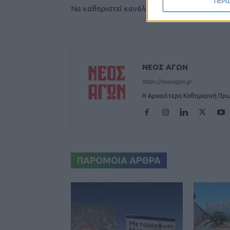
ΠΕΡΙ
Να καθαριστεί κανάλι στο Αγναντερό
ΝΕΟΣ ΑΓΩΝ
https://neosagon.gr
Η Αρχαιότερη Καθημερινή Πρω
ΠΑΡΟΜΟΙΑ ΑΡΘΡΑ