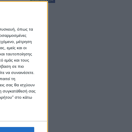
 συσκευή, όπως τα
προσαρμοσμένες
ιεχόμενο, μέτρηση
ς, εμείς και οι
και ταυτοποίησης
ό εμάς και τους
σβαση σε πιο
τε να συναινέσετε.
αιτεί τη
εις σας θα ισχύουν
 τη συγκατάθεσή σας
ορρήτου" στο κάτω