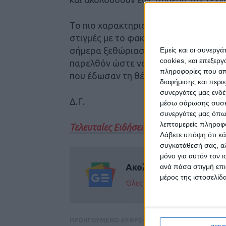
Το πιο χαρακτηριστικό είναι ότι Καρ
στιγμές με το φακό τους, δεν συνειδ
σήμερα ξεθώριασαν παντελώς, πως θα
Εμείς και οι συνεργ
cookies, και επεξε
παρελθόν ώστε να μαθαίνουμε εμείς ο
πληροφορίες που απο
που έδωσαν τη θέση τους έπειτα σε 
διαφήμισης και περι
συνεργάτες μας ενδέ
Δ.Γ.
μέσω σάρωσης συσκευ
συνεργάτες μας όπω
λεπτομερείς πληροφορ
Τελευταίες Ειδήσεις Σήμερα
Λάβετε υπόψη ότι κά
συγκατάθεσή σας, αλ
μόνο για αυτόν τον 
Ακολούθησε την εφημε
ανά πάσα στιγμή επι
μέρος της ιστοσελίδα
Όλες οι εξελίξεις στην περι
ΠΡΟΗΓΟΥΜΕΝΟ ΑΡΘΡΟ