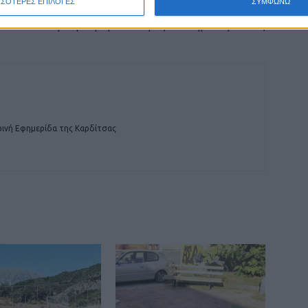
ΣΣΟΤΕΡΕΣ ΕΠΙΛΟΓΕΣ
ΣΥΜΦΩΝΩ
Μέχρι τέλος Ιανουαρίου η προθεσμία για
ρύθμιση οφειλών προς τον Δήμο Καρδίτσας
ινή Εφημερίδα της Καρδίτσας