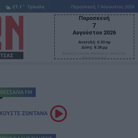
C
27.1
Τρίκαλα
Παρασκευή, 7 Αύγουστος 2026
Παρασκευή
7
Αυγούστου 2026
Ανατολή:
6:33 πμ
Δύση:
8:28 μμ
Δομετίου οσίου, Νικάνορος οσίου του
ΙΤΣΑΣ
θαυματουργού
ΘΕΣΣΑΛΙΑ FM
ΚΟΥΣΤΕ ΖΩΝΤΑΝΑ