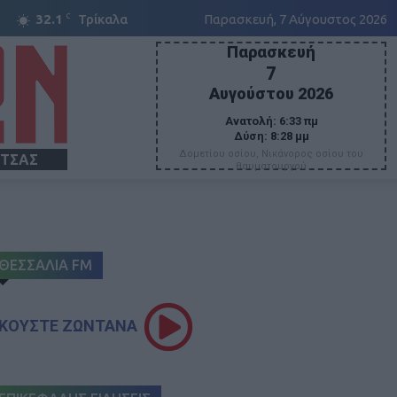
C
32.1
Τρίκαλα
Παρασκευή, 7 Αύγουστος 2026
Παρασκευή
7
Αυγούστου 2026
Ανατολή:
6:33 πμ
Δύση:
8:28 μμ
Δομετίου οσίου, Νικάνορος οσίου του
ΙΤΣΑΣ
θαυματουργού
ΘΕΣΣΑΛΙΑ FM
ΚΟΥΣΤΕ ΖΩΝΤΑΝΑ