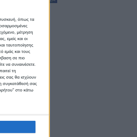
 συσκευή, όπως τα
προσαρμοσμένες
ιεχόμενο, μέτρηση
ς, εμείς και οι
και ταυτοποίησης
ό εμάς και τους
σβαση σε πιο
τε να συναινέσετε.
αιτεί τη
εις σας θα ισχύουν
 τη συγκατάθεσή σας
ορρήτου" στο κάτω