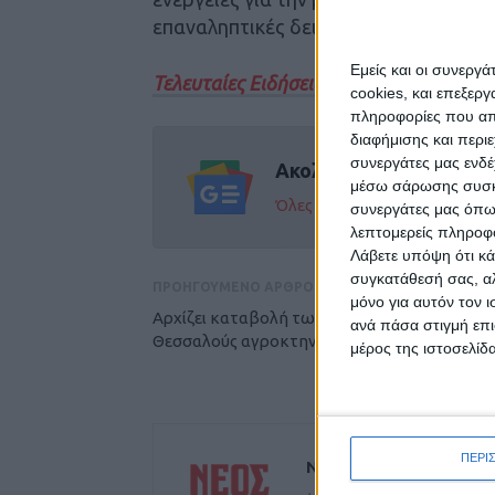
επαναληπτικές δειγματοληψίες εντός
Εμείς και οι συνεργ
Τελευταίες Ειδήσεις Σήμερα
cookies, και επεξε
πληροφορίες που απο
διαφήμισης και περι
συνεργάτες μας ενδέ
Ακολούθησε την εφημε
μέσω σάρωσης συσκευ
Όλες οι εξελίξεις στην περι
συνεργάτες μας όπω
λεπτομερείς πληροφορ
Λάβετε υπόψη ότι κά
συγκατάθεσή σας, αλ
ΠΡΟΗΓΟΥΜΕΝΟ ΑΡΘΡΟ
μόνο για αυτόν τον 
Αρχίζει καταβολή των αποζημιώσεων στους
ανά πάσα στιγμή επι
Θεσσαλούς αγροκτηνοτρόφους
μέρος της ιστοσελίδα
ΠΕΡΙ
ΝΕΟΣ ΑΓΩΝ