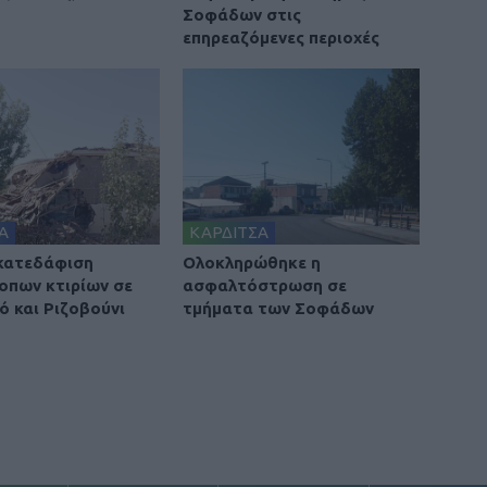
Σοφάδων στις
επηρεαζόμενες περιοχές
Α
ΚΑΡΔΙΤΣΑ
 κατεδάφιση
Ολοκληρώθηκε η
οπων κτιρίων σε
ασφαλτόστρωση σε
ό και Ριζοβούνι
τμήματα των Σοφάδων