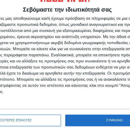
 της εβδομάδας.
Σεβόμαστε την ιδιωτικότητά σας
άτες μας αποθηκεύουμε και/ή έχουμε πρόσβαση σε πληροφορίες σε μια
ργαζόμαστε προσωπικά δεδομένα, όπως μοναδικοί αναγνωριστικοί και 
στέλλονται από μια συσκευή για εξατομικευμένες διαφημίσεις και περ
εχομένου, έρευνα ακροατηρίου και ανάπτυξη υπηρεσιών.
Με την άδειά σα
χεται να χρησιμοποιήσουμε ακριβή δεδομένα γεωγραφικής τοποθεσίας 
ρίδα ΝΕΟΣ ΑΓΩΝ στο Google News!
ών. Μπορείτε να κάνετε κλικ για να συναινέσετε στην επεξεργασία απ
οχή της Καρδίτσας και ευρύτερα της Θεσσαλίας
ς περιγράφεται παραπάνω. Εναλλακτικά, μπορείτε να αποκτήσετε πρό
ίες και να αλλάξετε τις προτιμήσεις σας πριν συναινέσετε ή να αρνηθεί
ποια επεξεργασία των προσωπικών σας δεδομένων ενδέχεται να μην απ
λά έχετε το δικαίωμα να αρνηθείτε αυτήν την επεξεργασία. Οι προτιμήσ
ΕΠΟΜΕΝΟ ΑΡΘΡΟ
ιστότοπο. Μπορείτε να αλλάξετε τις προτιμήσεις σας ή να ανακαλέσετε
Μητσοτάκης στο Politico: Η Ελλάδα θα
στρέφοντας σε αυτόν τον ιστότοπο και κάνοντας κλικ στο κουμπί "Απ
συμμετάσχει σε έναν ασφαλή διάδρομο δια
ς.
θαλάσσης στη Γάζα
ΣΣΟΤΕΡΕΣ ΕΠΙΛΟΓΕΣ
ΣΥΜΦΩΝΩ