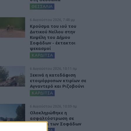
ΘΕΣΣΑΛΙΑ
6 Αυγούστου 2026, 7:48 μμ
Κρούσμα του ιού του
Δυτικού Νείλου στην
Κυψέλη του Δήμου
Σοφάδων - έκτακτοι
ψεκασμοί
ΚΑΡΔΙΤΣΑ
6 Αυγούστου 2026, 10:11 πμ
Ξεκινά η κατεδάφιση
ετοιμόρροπων κτιρίων σε
Αγναντερό και Ριζοβούνι
ΚΑΡΔΙΤΣΑ
6 Αυγούστου 2026, 10:09 πμ
Ολοκληρώθηκε η
ασφαλτόστρωση σε
τμήματα των Σοφάδων
ΚΑΡΔΙΤΣΑ