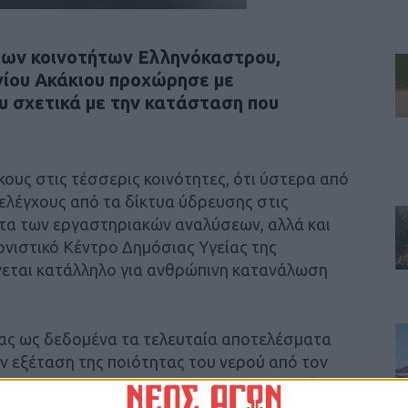
των κοινοτήτων Ελληνόκαστρου,
γίου Ακάκιου προχώρησε με
 σχετικά με την κατάσταση που
κους στις τέσσερις κοινότητες, ότι ύστερα από
ελέγχους από τα δίκτυα ύδρευσης στις
τα των εργαστηριακών αναλύσεων, αλλά και
ονιστικό Κέντρο Δημόσιας Υγείας της
νεται κατάλληλο για ανθρώπινη κατανάλωση
τας ως δεδομένα τα τελευταία αποτελέσματα
ν εξέταση της ποιότητας του νερού από τον
λο. Για την τ.κ. Κρυοπηγής, θα συνεχιστούν οι
ίωσης στο δίκτυο, ενώ θα λάβουν χώρα