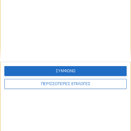
ΚΑΡΔΙΤΣΑ
Κρούσμα του ιού του Δυτικού Νείλου στην
Κυψέλη του Δήμου Σοφάδων - έκτακτοι
ψεκασμοί
ΣΥΜΦΩΝΩ
ΠΕΡΙΣΣΟΤΕΡΕΣ ΕΠΙΛΟΓΕΣ
ΘΕΣΣΑΛΙΑ FM