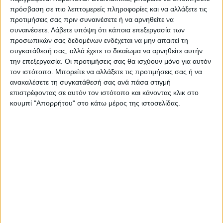
πρόσβαση σε πιο λεπτομερείς πληροφορίες και να αλλάξετε τις
ΠΡΟΗΓΟΥΜΕΝΟ ΑΡΘΡΟ
ΕΠΟΜΕΝΟ ΑΡΘΡΟ
προτιμήσεις σας πριν συναινέσετε ή να αρνηθείτε να
συναινέσετε.
Λάβετε υπόψη ότι κάποια επεξεργασία των
Γκόλ στα ερτζιανά 20/7/2023
Χειροπέδες σε ζευγάρι
προσωπικών σας δεδομένων ενδέχεται να μην απαιτεί τη
Λαρισαίων και το γιό τους για
συγκατάθεσή σας, αλλά έχετε το δικαίωμα να αρνηθείτε αυτήν
τη μεγαλύτερη χασισοφυτεία
την επεξεργασία. Οι προτιμήσεις σας θα ισχύουν μόνο για αυτόν
στο Νομό Λάρισας
τον ιστότοπο. Μπορείτε να αλλάξετε τις προτιμήσεις σας ή να
ανακαλέσετε τη συγκατάθεσή σας ανά πάσα στιγμή
επιστρέφοντας σε αυτόν τον ιστότοπο και κάνοντας κλικ στο
κουμπί "Απορρήτου" στο κάτω μέρος της ιστοσελίδας.
ΝΕΟΣ ΑΓΩΝ
https://neosagon.gr
Η Αρχαιότερη Καθημερινή Πρωινή Εφημερίδα της Καρδίτσας