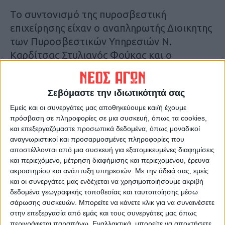
Το συντονισμό της πυροσβεστική
επιχείρησης είχαν ο αναπληρωτής Διοικητης
των Πυροσβεστικών Υπηρεσιών Ν.
Καρδίτσας Στυλιανός Φούκας και ο
Διοικητής της Πυροσβεστικής Υπηρεσίας
Καρδίτσας Κωνσταντίνoς Τσιώλης.
Σεβόμαστε την ιδιωτικότητά σας
Προανάκριση για τα αίτια της φωτιάς
Εμείς και οι συνεργάτες μας αποθηκεύουμε και/ή έχουμε
διενεργεί το ανακριτικό της Πυροσβεστικής.
πρόσβαση σε πληροφορίες σε μια συσκευή, όπως τα cookies,
και επεξεργαζόμαστε προσωπικά δεδομένα, όπως μοναδικοί
Τελευταίες Ειδήσεις Σήμερα
αναγνωριστικοί και προσαρμοσμένες πληροφορίες που
αποστέλλονται από μια συσκευή για εξατομικευμένες διαφημίσεις
και περιεχόμενο, μέτρηση διαφήμισης και περιεχομένου, έρευνα
ακροατηρίου και ανάπτυξη υπηρεσιών.
Με την άδειά σας, εμείς
Ακολούθησε την εφημερίδα ΝΕΟΣ
και οι συνεργάτες μας ενδέχεται να χρησιμοποιήσουμε ακριβή
ΑΓΩΝ στο Google News!
δεδομένα γεωγραφικής τοποθεσίας και ταυτοποίησης μέσω
Όλες οι εξελίξεις στην περιοχή της
σάρωσης συσκευών. Μπορείτε να κάνετε κλικ για να συναινέσετε
Καρδίτσας και ευρύτερα της Θεσσαλίας
στην επεξεργασία από εμάς και τους συνεργάτες μας όπως
περιγράφεται παραπάνω. Εναλλακτικά, μπορείτε να αποκτήσετε