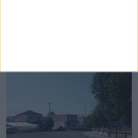
Ξεκινά η κατεδάφιση ετοιμόρροπων
κτιρίων σε Αγναντερό και Ριζοβούνι
ΚΑΡΔΙΤΣΑ