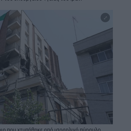
ριο που χτυπήθηκε από ισραηλινό πύραυλο,