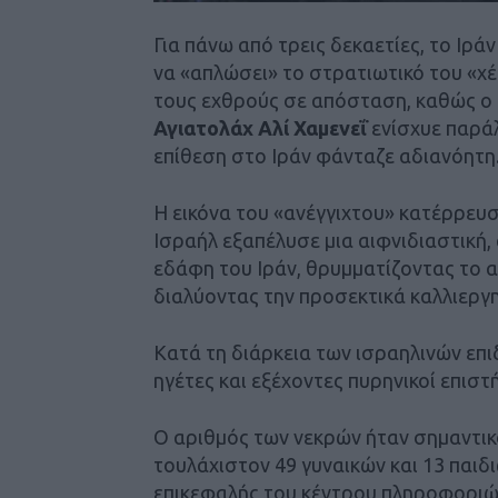
Για πάνω από τρεις δεκαετίες, το Ιράν
να «απλώσει» το στρατιωτικό του «χ
τους εχθρούς σε απόσταση, καθώς ο 
Αγιατολάχ Αλί Χαμενεΐ
ενίσχυε παράλ
επίθεση στο Ιράν φάνταζε αδιανόητη
Η εικόνα του «ανέγγιχτου» κατέρρευσε
Ισραήλ εξαπέλυσε μια αιφνιδιαστική
εδάφη του Ιράν, θρυμματίζοντας το 
διαλύοντας την προσεκτικά καλλιεργη
Κατά τη διάρκεια των ισραηλινών επ
ηγέτες και εξέχοντες πυρηνικοί επιστ
Ο αριθμός των νεκρών ήταν σημαντι
τουλάχιστον 49 γυναικών και 13 παι
επικεφαλής του κέντρου πληροφοριών