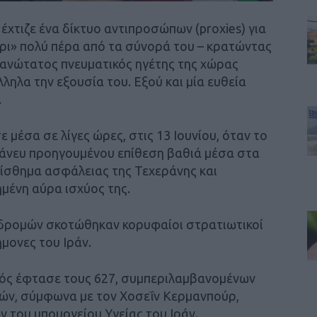
 έχτιζε ένα δίκτυο αντιπροσώπων (proxies) για
έρι» πολύ πέρα από τα σύνορά του – κρατώντας
ανώτατος πνευματικός ηγέτης της χώρας
ληλα την εξουσία του. Εξού και μία ευθεία
.
 μέσα σε λίγες ώρες, στις 13 Ιουνίου, όταν το
, άνευ προηγουμένου επίθεση βαθιά μέσα στα
αίσθημα ασφάλειας της Τεχεράνης και
μένη αύρα ισχύος της.
ιδρομών σκοτώθηκαν κορυφαίοι στρατιωτικοί
ήμονες του Ιράν.
κός έφτασε τους 627, συμπεριλαμβανομένων
διών, σύμφωνα με τον Χοσεΐν Κερμανπούρ,
 του υπουργείου Υγείας του Ιράν.