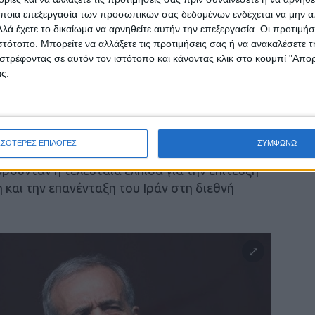
υς στην επίθεση του Ισραήλ.
ποια επεξεργασία των προσωπικών σας δεδομένων ενδέχεται να μην απ
λά έχετε το δικαίωμα να αρνηθείτε αυτήν την επεξεργασία. Οι προτιμήσ
ιστότοπο. Μπορείτε να αλλάξετε τις προτιμήσεις σας ή να ανακαλέσετε
στρέφοντας σε αυτόν τον ιστότοπο και κάνοντας κλικ στο κουμπί "Απ
ς.
ης από μια συντηρητική κυβέρνηση με
ράν εξέλεξε πέρυσι τον μεταρρυθμιστή
ωνιστεί για διάλογο με τους εχθρούς του Ιράν
ώπισης των εσωτερικών ζητημάτων της χώρας.
ΣΣΟΤΕΡΕΣ ΕΠΙΛΟΓΕΣ
ΣΥΜΦΩΝΩ
ρούνταν η τελευταία ελπίδα για την επίτευξη
 και την επανένταξη του Ιράν στη διεθνή