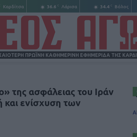
C
C
C
Καρδίτσα
36.6
Λάρισα
34.4
Βόλος
ΧΑΙΟΤΕΡΗ ΠΡΩΪΝΗ ΚΑΘΗΜΕΡΙΝΗ ΕΦΗΜΕΡΙΔΑ ΤΗΣ ΚΑΡΔ
ΝΕΟΣ
» της ασφάλειας του Ιράν
ή και ενίσχυση των
Α
ΑΓΩΝ