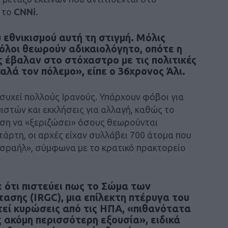
ε το
CNNi.
 εθνικισμού αυτή τη στιγμή. Μόλις
όλοι θεωρούν αδικαιολόγητο, οπότε η
 έβαλαν στο στόχαστρο με τις πολιτικές
καλά τον πόλεμο», είπε ο 36χρονος Άλι.
ησυχεί πολλούς Ιρανούς. Υπάρχουν φόβοι για
στών και εκκλήσεις για αλλαγή, καθώς το
νση να «ξεριζώσει» όσους θεωρούνται
τάρτη, οι αρχές είχαν συλλάβει 700 άτομα που
Ισραήλ», σύμφωνα με το κρατικό πρακτορείο
ε ότι πιστεύει πως το Σώμα των
σης (IRGC), μια επίλεκτη πτέρυγα του
τεί κυρώσεις από τις ΗΠΑ, «πιθανότατα
 ακόμη περισσότερη εξουσία», ειδικά