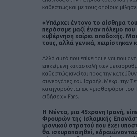
καθεστώς και με τους οποίους μίλησ
«Υπάρχει έντονο το αίσθημα του
περάσαμε μαζί έναν πόλεμο που 
κυβέρνηση χαίρει αποδοχής. Μας
τους, αλλά γενικά, χειρίστηκαν 
Αλλά αυτό που επίκειται είναι που αν
επικείμενη καταστολή των μεταρρυθμι
καθεστώς κινείται προς την κατεύθυ
συνεργάτες του Ισραήλ. Μέχρι την Τε
κατηγορούνται ως «μισθοφόροι του 
ειδήσεων Fars.
Η Νέντα, μια 45χρονη Ιρανή, είπ
Φρουρών της Ισλαμικής Επανάστα
ιρανικού στρατού που έχει υποσ
θα ισχυροποιηθεί, εδραιώνοντας