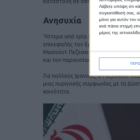
καταστολή σε όσους θεωρεί συνένοχο
Λάβετε υπόψη ότι κά
συγκατάθεσή σας, αλ
Ανησυχία
μόνο για αυτόν τον 
ανά πάσα στιγμή επι
μέρος της ιστοσελίδα
Ύστερα από τρία χρόνια διακυβέρνησ
επικεφαλής τον Εμπραχίμ Ραϊσί, το Ι
Μασούντ Πεζεσκιάν, ο οποίος είχε αγ
και τον παρουσίασε ως μέσο αντιμετ
ΠΕΡΙ
Για πολλούς Ιρανούς, ο Πεζεσκιάν θεω
μιας πυρηνικής συμφωνίας με τη Δύση
κοινότητα.