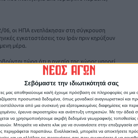
22/06, οι ΗΠΑ ενεπλάκησαν στη σύγκρουση
ηνικές εγκαταστάσεις του Ιράν πριν κηρύξουν
μενη μέρα.
οβούνται τώρα ότι η ηγεσία της χώρας μπορεί
ικό, υιοθετώντας παράλληλα μια πολύ πιο
 όσο και στην εξωτερική πολιτική.
Σεβόμαστε την ιδιωτικότητά σας
ει ότι οι επιθέσεις τους στο Ιράν πιθανόν να
άτες μας αποθηκεύουμε και/ή έχουμε πρόσβαση σε πληροφορίες σε μια
ργαζόμαστε προσωπικά δεδομένα, όπως μοναδικοί αναγνωριστικοί και 
, κάτι που θα είχε ως αποτέλεσμα ένα κράτος
στέλλονται από μια συσκευή για εξατομικευμένες διαφημίσεις και περ
 τέτοιο δεν συνέβη.
εχομένου, έρευνα ακροατηρίου και ανάπτυξη υπηρεσιών.
Με την άδειά σα
χεται να χρησιμοποιήσουμε ακριβή δεδομένα γεωγραφικής τοποθεσίας 
εκτικότητα, αντικαθιστώντας άμεσα όσα ηγετικά
ών. Μπορείτε να κάνετε κλικ για να συναινέσετε στην επεξεργασία απ
ινές επιδρομές και εφαρμόζοντας σκληρή
ς περιγράφεται παραπάνω. Εναλλακτικά, μπορείτε να αποκτήσετε πρό
ίες και να αλλάξετε τις προτιμήσεις σας πριν συναινέσετε ή να αρνηθεί