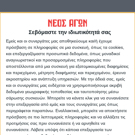
Τελευταίες Ειδήσεις Σήμερα
Σεβόμαστε την ιδιωτικότητά σας
Εμείς και οι συνεργάτες μας αποθηκεύουμε και/ή έχουμε
Ακολούθησε την εφημερίδα ΝΕΟΣ
πρόσβαση σε πληροφορίες σε μια συσκευή, όπως τα cookies,
ΑΓΩΝ στο Google News!
και επεξεργαζόμαστε προσωπικά δεδομένα, όπως μοναδικοί
αναγνωριστικοί και προσαρμοσμένες πληροφορίες που
Όλες οι εξελίξεις στην περιοχή της
αποστέλλονται από μια συσκευή για εξατομικευμένες διαφημίσεις
Καρδίτσας και ευρύτερα της Θεσσαλίας
και περιεχόμενο, μέτρηση διαφήμισης και περιεχομένου, έρευνα
ακροατηρίου και ανάπτυξη υπηρεσιών.
Με την άδειά σας, εμείς
και οι συνεργάτες μας ενδέχεται να χρησιμοποιήσουμε ακριβή
ΠΡΟΗΓΟΥΜΕΝΟ ΑΡΘΡΟ
ΕΠΟΜΕΝΟ ΑΡΘΡΟ
δεδομένα γεωγραφικής τοποθεσίας και ταυτοποίησης μέσω
Και με μνημόνια και με...
Ιδού και το «κατά...
σάρωσης συσκευών. Μπορείτε να κάνετε κλικ για να συναινέσετε
ανάπτυξη τα νοικοκυριά
φαντασίαν» πέναλτι του
στην επεξεργασία από εμάς και τους συνεργάτες μας όπως
κόβουν δαπάνες. Εσείς;
Κόκκινου
περιγράφεται παραπάνω. Εναλλακτικά, μπορείτε να αποκτήσετε
πρόσβαση σε πιο λεπτομερείς πληροφορίες και να αλλάξετε τις
προτιμήσεις σας πριν συναινέσετε ή να αρνηθείτε να
συναινέσετε.
Λάβετε υπόψη ότι κάποια επεξεργασία των