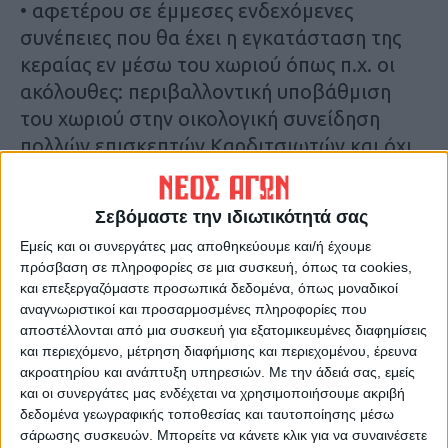
• αφετέρου σε έμμεσες ενδεχόμενες
συνέπειες που θα έχει η εγκατάσταση της
κεραίας εν μέσω του χωριού όπως π.χ. οι
ακόλουθες: περιβαλλοντική υποβάθμιση
του χωριού στην οικολογική συνείδηση
πολλών επισκεπτών Καρδιτσιωτών και όχι
μόνο, αποθάρρυνση προσέλκυσης νέων
μόνιμων κατοίκων / οικογενειών είτε μέσω
Σεβόμαστε την ιδιωτικότητά σας
επενδύσεων αγοράς ή μισθώσεων πρώτης
Εμείς και οι συνεργάτες μας αποθηκεύουμε και/ή έχουμε
κατοικίας, μείωση της αξίας των ακινήτων
πρόσβαση σε πληροφορίες σε μια συσκευή, όπως τα cookies,
περιουσιών του χωριού που γειτνιάζουν με
και επεξεργαζόμαστε προσωπικά δεδομένα, όπως μοναδικοί
την κεραία, πιθανή αναχώρηση από το
αναγνωριστικοί και προσαρμοσμένες πληροφορίες που
αποστέλλονται από μια συσκευή για εξατομικευμένες διαφημίσεις
χωριό ορισμένων υφιστάμενων
και περιεχόμενο, μέτρηση διαφήμισης και περιεχομένου, έρευνα
συγχωριανών μας με τις οικογένειές τους
ακροατηρίου και ανάπτυξη υπηρεσιών.
Με την άδειά σας, εμείς
κ.λπ.)
και οι συνεργάτες μας ενδέχεται να χρησιμοποιήσουμε ακριβή
δεδομένα γεωγραφικής τοποθεσίας και ταυτοποίησης μέσω
σάρωσης συσκευών. Μπορείτε να κάνετε κλικ για να συναινέσετε
Αναλυτικότερα στην εφημερίδα Νέος Αγών