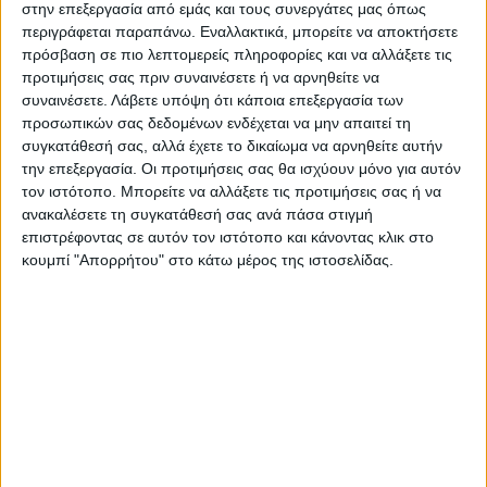
στην επεξεργασία από εμάς και τους συνεργάτες μας όπως
περιγράφεται παραπάνω. Εναλλακτικά, μπορείτε να αποκτήσετε
Τελευταίες Ειδήσεις Σήμερα
πρόσβαση σε πιο λεπτομερείς πληροφορίες και να αλλάξετε τις
προτιμήσεις σας πριν συναινέσετε ή να αρνηθείτε να
συναινέσετε.
Λάβετε υπόψη ότι κάποια επεξεργασία των
προσωπικών σας δεδομένων ενδέχεται να μην απαιτεί τη
Ακολούθησε την εφημερίδα ΝΕΟΣ
συγκατάθεσή σας, αλλά έχετε το δικαίωμα να αρνηθείτε αυτήν
ΑΓΩΝ στο Google News!
την επεξεργασία. Οι προτιμήσεις σας θα ισχύουν μόνο για αυτόν
Όλες οι εξελίξεις στην περιοχή της
τον ιστότοπο. Μπορείτε να αλλάξετε τις προτιμήσεις σας ή να
Καρδίτσας και ευρύτερα της Θεσσαλίας
ανακαλέσετε τη συγκατάθεσή σας ανά πάσα στιγμή
επιστρέφοντας σε αυτόν τον ιστότοπο και κάνοντας κλικ στο
κουμπί "Απορρήτου" στο κάτω μέρος της ιστοσελίδας.
ΠΡΟΗΓΟΥΜΕΝΟ ΑΡΘΡΟ
ΕΠΟΜΕΝΟ ΑΡΘΡΟ
Κων/νος Τσιάρας, Υπουργός
Διαβιβάστηκε νέα
Γεωργίας, και οι
δικογραφία για τα Τέμπη στη
διατελέσαντες στο παρελθόν
Βουλή που στρέφεται κατά
Υπουργοί Γεωργίας
πολιτικών προσώπων
συμπολίτες μας