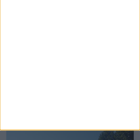
6 Αυγούστου 2026, 10:11 πμ
Ξεκινά η κατεδάφιση ετοιμόρροπων
κτιρίων σε Αγναντερό και Ριζοβούνι
ΚΑΡΔΙΤΣΑ