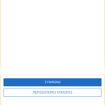
ΣΥΜΦΩΝΩ
ΚΑΡΔΙΤΣΑ
ΠΕΡΙΣΣΟΤΕΡΕΣ ΕΠΙΛΟΓΕΣ
Ξεκινά η κατεδάφιση ετοιμόρροπων