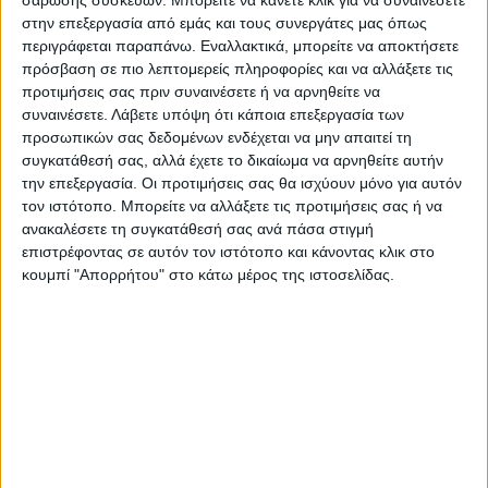
σάρωσης συσκευών. Μπορείτε να κάνετε κλικ για να συναινέσετε
1926).
4) Χρήστος Αλλαμανής
. Υπουργός
στην επεξεργασία από εμάς και τους συνεργάτες μας όπως
Γεωργίας στην Κυβέρνηση του Αλεξάνδρου
περιγράφεται παραπάνω. Εναλλακτικά, μπορείτε να αποκτήσετε
πρόσβαση σε πιο λεπτομερείς πληροφορίες και να αλλάξετε τις
Ζαΐμη (8-2-1928 έως 4-7-1928). Προέκυψε
προτιμήσεις σας πριν συναινέσετε ή να αρνηθείτε να
Υπουργός στις 4 Ιουνίου 1928, έπειτα από
συναινέσετε.
Λάβετε υπόψη ότι κάποια επεξεργασία των
την παραίτηση του Γ. Εξηντάρη στις 31-5-
προσωπικών σας δεδομένων ενδέχεται να μην απαιτεί τη
1928.
5)
Απόστολος Αλεξανδρής.
Υπουργός
συγκατάθεσή σας, αλλά έχετε το δικαίωμα να αρνηθείτε αυτήν
την επεξεργασία. Οι προτιμήσεις σας θα ισχύουν μόνο για αυτόν
Γεωργίας στην Κυβέρνηση Ελευθερίου
τον ιστότοπο. Μπορείτε να αλλάξετε τις προτιμήσεις σας ή να
Βενιζέλου (16-12-1929 έως 26-5-1932).
ανακαλέσετε τη συγκατάθεσή σας ανά πάσα στιγμή
Προέκυψε Υπουργός στις 22 Δεκεμβρίου
επιστρέφοντας σε αυτόν τον ιστότοπο και κάνοντας κλικ στο
κουμπί "Απορρήτου" στο κάτω μέρος της ιστοσελίδας.
1930, έπειτα από την παραίτηση του
Κωνσταντίνου Σπυρίδη την ίδια ημερομηνία.
6) Στυλιανός Αλλαμανής.
Υπουργός
Γεωργίας στην Κυβέρνηση Νικολάου
Πλαστήρα (27-10-1951 έως 11-10-1952).
Παραιτήθηκε στις 11 Οκτωβρίου 1952.
7)
Δημήτριος Θανόπουλος.
Υφυπουργός
Γεωργίας στην Κυβέρνηση Κωνσταντίνου Γ.