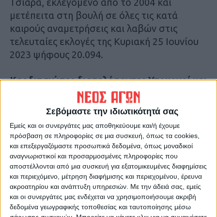
Τσιάρα, εκλεγόμενο από το 2004 και
μετέπειτα στη βουλή σε όλες τις κατά
καιρούς αναμετρήσεις και λαβών στις
τελευταίες εκλογές της Κυριακή 25 Ιουνίου
2023 ψήφους 20.094.
Καρδιτσιώτες διατελέσαντες Υπουργοί και
Υφυπουργοί Γεωργίας
:
1)
Κωνσταντίνος
Τερτίπης.
Διετέλεσε Υπουργός Γεωργίας
Σεβόμαστε την ιδιωτικότητά σας
στην Κυβέρνηση του Δημητρίου Γούναρη
Εμείς και οι συνεργάτες μας αποθηκεύουμε και/ή έχουμε
(26-3-1921 έως 2-3-1922).
2) Γεώργιος
πρόσβαση σε πληροφορίες σε μια συσκευή, όπως τα cookies,
Σίδερης
. Υπουργός Γεωργίας στην
και επεξεργαζόμαστε προσωπικά δεδομένα, όπως μοναδικοί
αναγνωριστικοί και προσαρμοσμένες πληροφορίες που
Κυβέρνηση του Στυλιανού Γονατά (14-11-
αποστέλλονται από μια συσκευή για εξατομικευμένες διαφημίσεις
1922 έως 11-1-1924).
3)
Κωνσταντίνος
και περιεχόμενο, μέτρηση διαφήμισης και περιεχομένου, έρευνα
Σταμούλης
. Υπουργός Γεωργίας και
ακροατηρίου και ανάπτυξη υπηρεσιών.
Με την άδειά σας, εμείς
Προσωρινής Υγιεινής στην Κυβέρνηση του
και οι συνεργάτες μας ενδέχεται να χρησιμοποιήσουμε ακριβή
δεδομένα γεωγραφικής τοποθεσίας και ταυτοποίησης μέσω
Θεόδωρου Πάγκαλου (26-6-1925 έως 19-7-