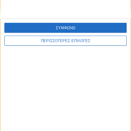
ΣΥΜΦΩΝΩ
ΠΕΡΙΣΣΟΤΕΡΕΣ ΕΠΙΛΟΓΕΣ
ΠΟΛΙΤΙΣΜΟΣ
Προγραμματική σύμβαση για τη γέφυρα
του Κοράκου