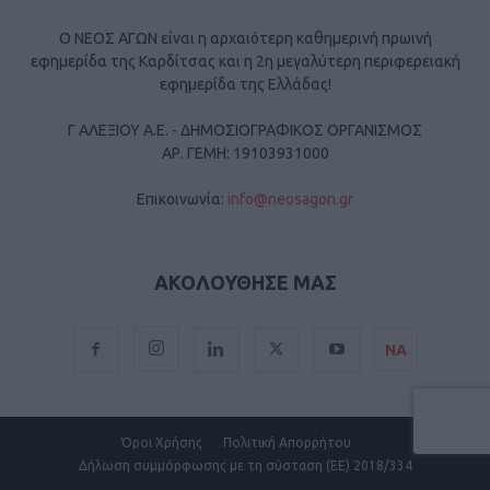
Ο ΝΕΟΣ ΑΓΩΝ είναι η αρχαιότερη καθημερινή πρωινή
εφημερίδα της Καρδίτσας και η 2η μεγαλύτερη περιφερειακή
εφημερίδα της Ελλάδας!
Γ ΑΛΕΞΙΟΥ Α.Ε. - ΔΗΜΟΣΙΟΓΡΑΦΙΚΟΣ ΟΡΓΑΝΙΣΜΟΣ
ΑΡ. ΓΕΜΗ: 19103931000
Επικοινωνία:
info@neosagon.gr
ΑΚΟΛΟΥΘΗΣΕ ΜΑΣ
ΝΑ
Όροι Χρήσης
Πολιτική Απορρήτου
Δήλωση συμμόρφωσης με τη σύσταση (ΕΕ) 2018/334