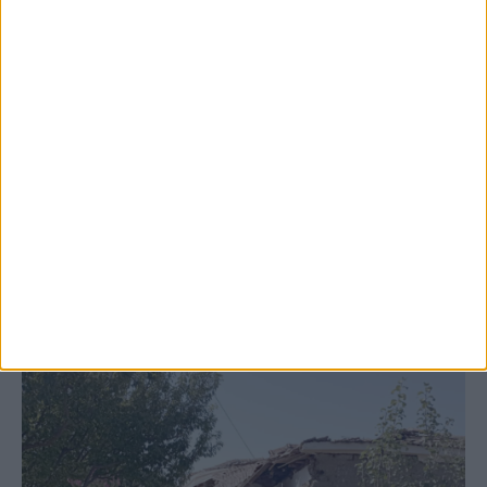
6 Αυγούστου 2026, 7:48 μμ
Κρούσμα του ιού του Δυτικού Νείλου στην
Κυψέλη του Δήμου Σοφάδων - έκτακτοι
ψεκασμοί
ΚΑΡΔΙΤΣΑ