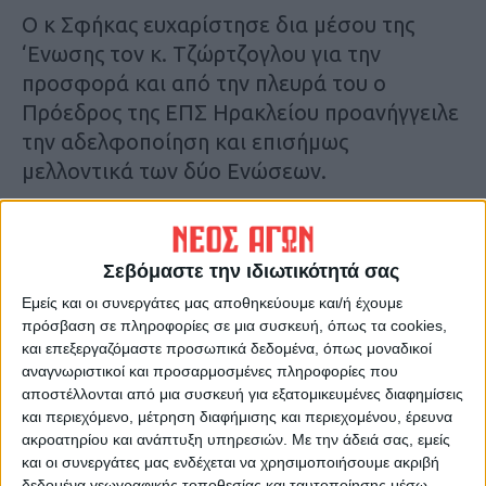
Ο κ Σφήκας ευχαρίστησε δια μέσου της
‘Ενωσης τον κ. Τζώρτζογλου για την
προσφορά και από την πλευρά του ο
Πρόεδρος της ΕΠΣ Ηρακλείου προανήγγειλε
την αδελφοποίηση και επισήμως
μελλοντικά των δύο Ενώσεων.
Ακολούθησαν οι απονομές προς τιμήν των
δύο αξιωματούχων.
Σεβόμαστε την ιδιωτικότητά σας
Εμείς και οι συνεργάτες μας αποθηκεύουμε και/ή έχουμε
Δ.Φ.
πρόσβαση σε πληροφορίες σε μια συσκευή, όπως τα cookies,
και επεξεργαζόμαστε προσωπικά δεδομένα, όπως μοναδικοί
αναγνωριστικοί και προσαρμοσμένες πληροφορίες που
αποστέλλονται από μια συσκευή για εξατομικευμένες διαφημίσεις
και περιεχόμενο, μέτρηση διαφήμισης και περιεχομένου, έρευνα
ακροατηρίου και ανάπτυξη υπηρεσιών.
Με την άδειά σας, εμείς
και οι συνεργάτες μας ενδέχεται να χρησιμοποιήσουμε ακριβή
δεδομένα γεωγραφικής τοποθεσίας και ταυτοποίησης μέσω