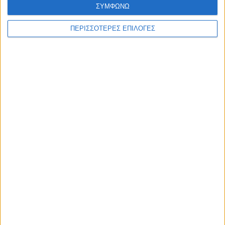
ΣΥΜΦΩΝΩ
ΠΕΡΙΣΣΟΤΕΡΕΣ ΕΠΙΛΟΓΕΣ
ΑΘΛΗΤΙΚΑ
Δεν τα κατάφερε ούτε ο ΠΑΟΚ, έχασε από
την Αντερλεχτ (0-1)
ΘΕΣΣΑΛΙΑ FM