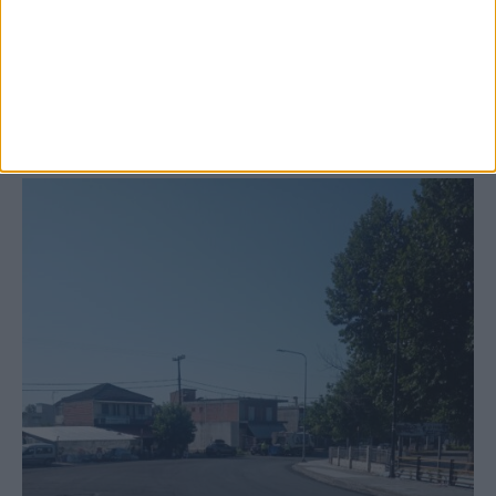
Ξεκινά η κατεδάφιση ετοιμόρροπων
κτιρίων σε Αγναντερό και Ριζοβούνι
ΚΑΡΔΙΤΣΑ