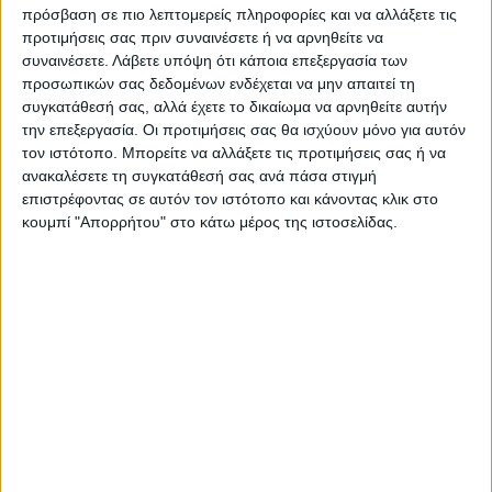
Ακολούθησε την εφημερίδα ΝΕΟΣ
πρόσβαση σε πιο λεπτομερείς πληροφορίες και να αλλάξετε τις
ΑΓΩΝ στο Google News!
προτιμήσεις σας πριν συναινέσετε ή να αρνηθείτε να
συναινέσετε.
Λάβετε υπόψη ότι κάποια επεξεργασία των
Όλες οι εξελίξεις στην περιοχή της
προσωπικών σας δεδομένων ενδέχεται να μην απαιτεί τη
Καρδίτσας και ευρύτερα της Θεσσαλίας
συγκατάθεσή σας, αλλά έχετε το δικαίωμα να αρνηθείτε αυτήν
την επεξεργασία. Οι προτιμήσεις σας θα ισχύουν μόνο για αυτόν
τον ιστότοπο. Μπορείτε να αλλάξετε τις προτιμήσεις σας ή να
ΠΡΟΗΓΟΥΜΕΝΟ ΑΡΘΡΟ
ΕΠΟΜΕΝΟ ΑΡΘΡΟ
ανακαλέσετε τη συγκατάθεσή σας ανά πάσα στιγμή
Στο Καρπενήσι
«Αυλαία» για τις
επιστρέφοντας σε αυτόν τον ιστότοπο και κάνοντας κλικ στο
προετοιμάζεται η Αντιγόνη
πανελλαδικές στα Γενικά
κουμπί "Απορρήτου" στο κάτω μέρος της ιστοσελίδας.
Ντρισμπιώτη με το σπουδαίο
Λύκεια
τιμ της Εθνικής!
ΝΕΟΣ ΑΓΩΝ