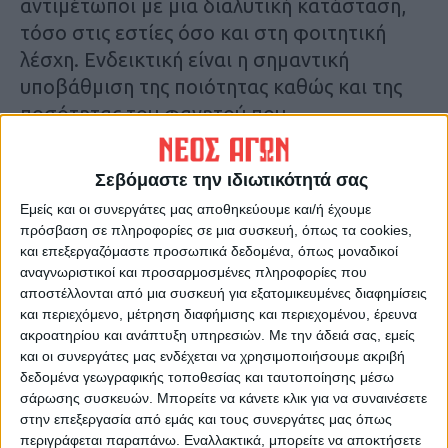
αντιμέτωποι με μια διαλυτική κατάσταση,
τόσο στις εστίες όσο και στη φοιτητική
λέσχη. Ενδεικτική είναι η σημαντική
υποβάθμιση της ποιότητας καθώς και της
ποσότητας του φαγητού που
καταναλώνουμε καθημερινά. Τα δωμάτια
των εστιών δεν επαρκούν ούτε για το 5%
Σεβόμαστε την ιδιωτικότητά σας
των φοιτητών, τη στιγμή που υπάρχει
Εμείς και οι συνεργάτες μας αποθηκεύουμε και/ή έχουμε
ιδιόκτητο οικόπεδο του ΠΘ για την
πρόσβαση σε πληροφορίες σε μια συσκευή, όπως τα cookies,
ανέγερση νέων εστιών».
και επεξεργαζόμαστε προσωπικά δεδομένα, όπως μοναδικοί
αναγνωριστικοί και προσαρμοσμένες πληροφορίες που
αποστέλλονται από μια συσκευή για εξατομικευμένες διαφημίσεις
Αναλυτικότερα στην έντυπη έκδοση του Νέου
και περιεχόμενο, μέτρηση διαφήμισης και περιεχομένου, έρευνα
Αγώνα.
ακροατηρίου και ανάπτυξη υπηρεσιών.
Με την άδειά σας, εμείς
και οι συνεργάτες μας ενδέχεται να χρησιμοποιήσουμε ακριβή
δεδομένα γεωγραφικής τοποθεσίας και ταυτοποίησης μέσω
Τελευταίες Ειδήσεις Σήμερα
σάρωσης συσκευών. Μπορείτε να κάνετε κλικ για να συναινέσετε
στην επεξεργασία από εμάς και τους συνεργάτες μας όπως
περιγράφεται παραπάνω. Εναλλακτικά, μπορείτε να αποκτήσετε