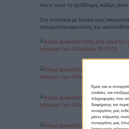
που ε΄χουν το πρόβλημα, καθώς είναι 
Στη συνέχεια με διαφάνειες παρουσί
πραγματογνωμοσύνης και ακολούθησε
Εμείς και οι συνεργ
cookies, και επεξε
πληροφορίες που απο
διαφήμισης και περι
συνεργάτες μας ενδέ
μέσω σάρωσης συσκευ
συνεργάτες μας όπω
λεπτομερείς πληροφορ