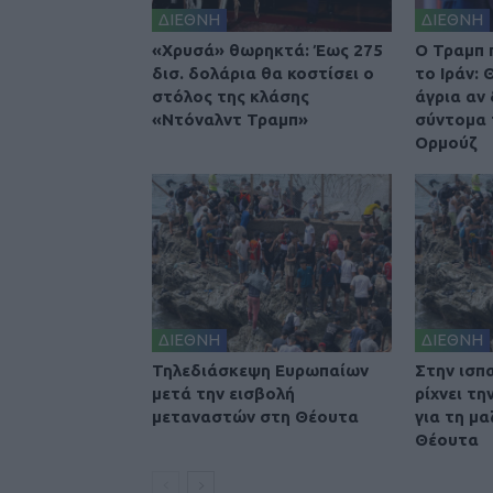
ΔΙΕΘΝΗ
ΔΙΕΘΝΗ
«Χρυσά» θωρηκτά: Έως 275
O Τραμπ 
δισ. δολάρια θα κοστίσει ο
το Ιράν:
στόλος της κλάσης
άγρια αν
«Ντόναλντ Τραμπ»
σύντομα 
Ορμούζ
ΔΙΕΘΝΗ
ΔΙΕΘΝΗ
Τηλεδιάσκεψη Ευρωπαίων
Στην ισπ
μετά την εισβολή
ρίχνει τ
μεταναστών στη Θέουτα
για τη μα
Θέουτα