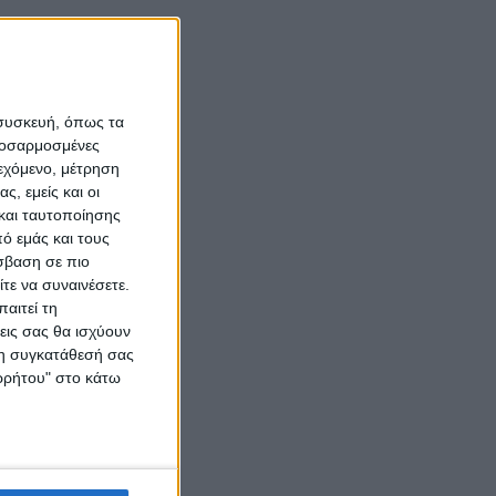
 συσκευή, όπως τα
προσαρμοσμένες
ιεχόμενο, μέτρηση
ς, εμείς και οι
και ταυτοποίησης
ό εμάς και τους
σβαση σε πιο
τε να συναινέσετε.
αιτεί τη
εις σας θα ισχύουν
 τη συγκατάθεσή σας
ορρήτου" στο κάτω