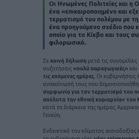
Οι
Ηνωμένες Πολιτείες
και η
Ο
ένα «επικαιροποιημένο και εξε
τερματισμό του πολέμου
με τ
ένα προηγούμενο σχέδιο
που ε
οποίο για το
Κίεβο
και τους σ
φιλορωσικό
.
Σε
κοινή δήλωση
μετά τις συνομιλίες 
συζητήσεις
«πολύ παραγωγικές»
και
τις επόμενες ημέρες
. Οι κυβερνήσεις
ανακοίνωσή τους που δημοσιοποιήθη
συμφωνία για τον τερματισμό του πο
απόλυτα την εθνική κυριαρχία» του 
κατά τη διάρκεια της ημέρας Αμερικα
Γενεύη.
Ενδεικτικό του κλίματος αισιοδοξίας 
το ενδεχόμενο μίας
νέας επίσκεψης 