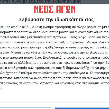
στις συνομιλίες μετά την εκπόνηση μιας
ικού σχεδίου, που αντέτεινε στις
ς για τις ουκρανικές ένοπλες δυνάμεις και
σεις.
Σεβόμαστε την ιδιωτικότητά σας
άτες μας αποθηκεύουμε και/ή έχουμε πρόσβαση σε πληροφορίες σε μια
η Ουκρανία θα διαθέτει μεγαλύτερο στρατό σε
ργαζόμαστε προσωπικά δεδομένα, όπως μοναδικοί αναγνωριστικοί και 
στέλλονται από μια συσκευή για εξατομικευμένες διαφημίσεις και περ
ότι οι συνομιλίες για ανταλλαγές εδαφών θα
εχομένου, έρευνα ακροατηρίου και ανάπτυξη υπηρεσιών.
Με την άδειά σα
υ
αντί από μια προκαθορισμένη άποψη για το
χεται να χρησιμοποιήσουμε ακριβή δεδομένα γεωγραφικής τοποθεσίας 
σικά.
ών. Μπορείτε να κάνετε κλικ για να συναινέσετε στην επεξεργασία απ
ς περιγράφεται παραπάνω. Εναλλακτικά, μπορείτε να αποκτήσετε πρό
όεδρος
Βολοντίμιρ Ζελένσκι έχει περιθώριο
ίες και να αλλάξετε τις προτιμήσεις σας πριν συναινέσετε ή να αρνηθεί
ποια επεξεργασία των προσωπικών σας δεδομένων ενδέχεται να μην απ
ο
, το οποίο καλεί την Ουκρανία να
λά έχετε το δικαίωμα να αρνηθείτε αυτήν την επεξεργασία. Οι προτιμήσ
εριορισμούς στον στρατό της και να
ιστότοπο. Μπορείτε να αλλάξετε τις προτιμήσεις σας ή να ανακαλέσετε
 στο ΝΑΤΟ.
στρέφοντας σε αυτόν τον ιστότοπο και κάνοντας κλικ στο κουμπί "Απ
ς.
βανομένων των στρατιωτών στο μέτωπο, όροι
ράδοση μετά από σχεδόν τέσσερα χρόνια
ρώπης.
Ο Τραμπ έχει διευκρινίσει ότι η