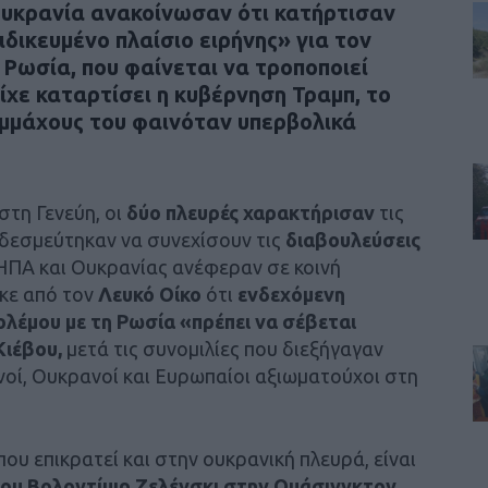
υκρανία ανακοίνωσαν
ότι κατήρτισαν
ιδικευμένο πλαίσιο ειρήνης»
για τον
η
Ρωσία
, που φαίνεται να
τροποποιεί
ίχε καταρτίσει η
κυβέρνηση Τραμπ
, το
υμμάχους του φαινόταν
υπερβολικά
στη Γενεύη, οι
δύο πλευρές χαρακτήρισαν
τις
 δεσμεύτηκαν να συνεχίσουν τις
διαβουλεύσεις
 ΗΠΑ και Ουκρανίας ανέφεραν σε κοινή
κε από τον
Λευκό Οίκο
ότι
ενδεχόμενη
λέμου με τη Ρωσία «πρέπει να σέβεται
Κιέβου,
μετά τις συνομιλίες που διεξήγαγαν
νοί, Ουκρανοί και Ευρωπαίοι αξιωματούχοι στη
που επικρατεί και στην ουκρανική πλευρά, είναι
του Βολοντίμιρ Ζελένσκι στην Ουάσινγκτον,