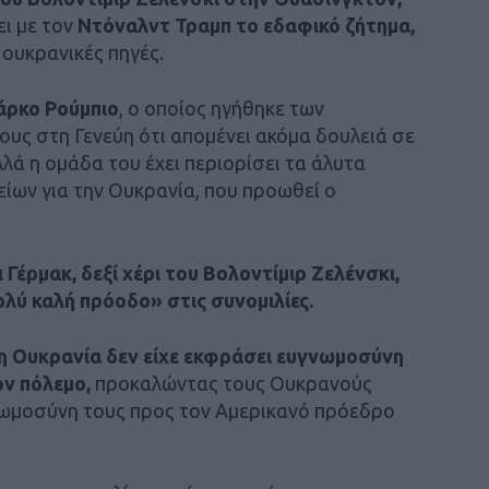
ει με τον
Ντόναλντ Τραμπ το εδαφικό ζήτημα,
ουκρανικές πηγές.
ρκο Ρούμπιο
, ο οποίος ηγήθηκε των
υς στη Γενεύη ότι απομένει ακόμα δουλειά σε
λά η ομάδα του έχει περιορίσει τα άλυτα
είων για την Ουκρανία, που προωθεί ο
Γέρμακ, δεξί χέρι του Βολοντίμιρ Ζελένσκι,
ολύ καλή πρόοδο» στις συνομιλίες.
 η Ουκρανία δεν είχε εκφράσει ευγνωμοσύνη
ον πόλεμο,
προκαλώντας τους Ουκρανούς
νωμοσύνη τους προς τον Αμερικανό πρόεδρο