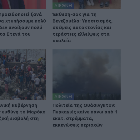
ΔΙΕΘΝΗ
προειδοποιεί ξανά
Έκθεση-σοκ για τη
 Θα χτυπήσουμε πολύ
Βενεζουέλα: Υποσιτισμός,
 δεν ανοίξουν πολύ
σκέψεις αυτοκτονίας και
τα Στενά του
τεράστιες ελλείψεις στα
σχολεία
ΔΙΕΘΝΗ
ανική κυβέρνηση
Πολιτεία της Ουάσινγκτον:
ην ευθύνη το Μαρόκο
Πυρκαγιές καίνε πάνω από 1
ζική εισβολή στη
εκατ. στρέμματα,
εκκενώσεις περιοχών