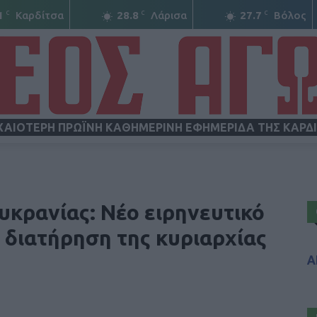
C
C
C
1
Καρδίτσα
28.8
Λάρισα
27.7
Βόλος
ΧΑΙΟΤΕΡΗ ΠΡΩΪΝΗ ΚΑΘΗΜΕΡΙΝΗ ΕΦΗΜΕΡΙΔΑ ΤΗΣ ΚΑΡΔ
ΝΕΟΣ
κρανίας: Νέο ειρηνευτικό
η διατήρηση της κυριαρχίας
Α
ΑΓΩΝ