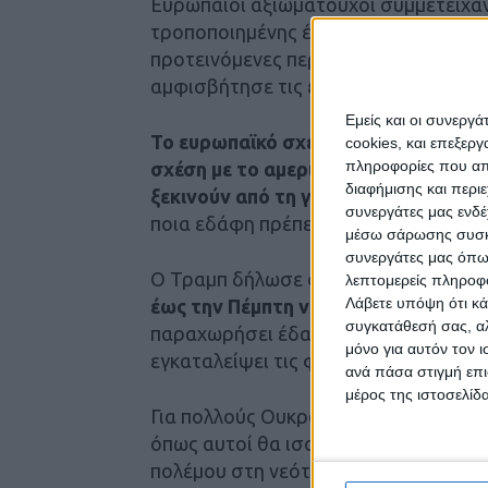
Ευρωπαίοι αξιωματούχοι συμμετείχαν 
τροποποιημένης έκδοσης του αμερικαν
προτεινόμενες περιοριστικές ρυθμίσει
αμφισβήτησε τις εδαφικές παραχωρή
Εμείς και οι συνεργ
Το ευρωπαϊκό σχέδιο προτείνει ότι 
cookies, και επεξε
πληροφορίες που απο
σχέση με το αμερικανικό σχέδιο και 
διαφήμισης και περι
ξεκινούν από τη γραμμή του μετώπο
συνεργάτες μας ενδέ
ποια εδάφη πρέπει να θεωρούνται ρω
μέσω σάρωσης συσκευ
συνεργάτες μας όπω
Ο Τραμπ δήλωσε ότι ο Ουκρανός Πρ
λεπτομερείς πληροφορ
Λάβετε υπόψη ότι κά
έως την Πέμπτη να εγκρίνει το σχέδι
συγκατάθεσή σας, αλ
παραχωρήσει έδαφος, να αποδεχθεί π
μόνο για αυτόν τον 
εγκαταλείψει τις φιλοδοξίες ένταξης
ανά πάσα στιγμή επι
μέρος της ιστοσελίδα
Για πολλούς Ουκρανούς, συμπεριλαμ
όπως αυτοί θα ισοδυναμούσαν με πα
πολέμου στη νεότερη ιστορία της Ευ