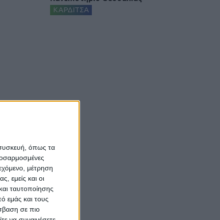
ΚΑΡΔΙΤΣΑ
 συσκευή, όπως τα
προσαρμοσμένες
ιεχόμενο, μέτρηση
ς, εμείς και οι
και ταυτοποίησης
ό εμάς και τους
σβαση σε πιο
τε να συναινέσετε.