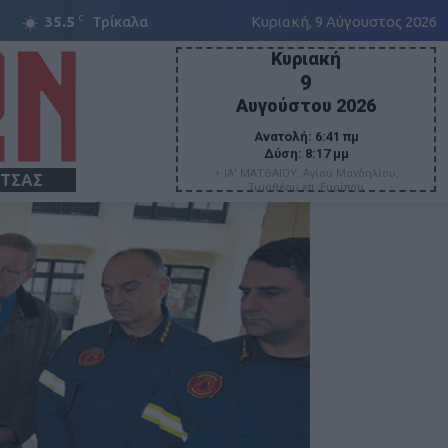
C
35.5
Τρίκαλα
Κυριακή, 9 Αύγουστος 2026
Κυριακή
9
Αυγούστου 2026
Ανατολή:
6:41 πμ
Δύση:
8:17 μμ
+ ΙΑ' ΜΑΤΘΑΙΟΥ. Αγίου Μανδηλίου,
ΙΤΣΑΣ
Τιμοθέου επ. Ευρίπου