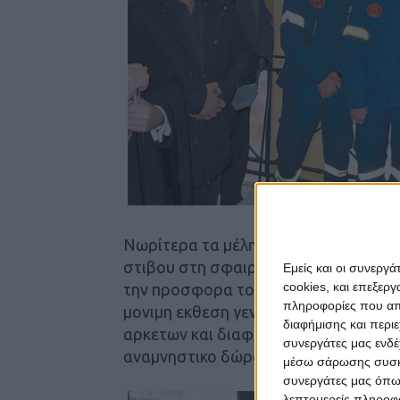
Νωρίτερα τα μέλη του συλλόγου τίμ
στιβου στη σφαιροβολία και δισκοβο
Εμείς και οι συνεργ
cookies, και επεξε
την προσφορα του στον ελληνικό και
πληροφορίες που απο
μονιμη εκθεση γενικων πυροσβεστικω
διαφήμισης και περι
αρκετων και διαφορων μεταλλιων και 
συνεργάτες μας ενδέ
αναμνηστικο δώρο.
μέσω σάρωσης συσκευ
συνεργάτες μας όπω
λεπτομερείς πληροφορ