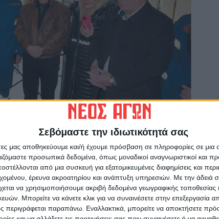
Σεβόμαστε την ιδιωτικότητά σας
ησαν τον βετερανο πρωταθλητη κλειστου
λία κ. Αθανάσιο Κωσταβάρα του Ιωαννου για
άτες μας αποθηκεύουμε και/ή έχουμε πρόσβαση σε πληροφορίες σε μια
ργαζόμαστε προσωπικά δεδομένα, όπως μοναδικοί αναγνωριστικοί και 
 οχι μονο αθλητισμο και την παραχωρηση στη
στέλλονται από μια συσκευή για εξατομικευμένες διαφημίσεις και περ
ν κ.λπ. υλικων Μουσειακου χαρακτηρα
εχομένου, έρευνα ακροατηρίου και ανάπτυξη υπηρεσιών.
Με την άδειά σα
κυπελων του, επιδιδοντας του ενα
χεται να χρησιμοποιήσουμε ακριβή δεδομένα γεωγραφικής τοποθεσίας 
ών. Μπορείτε να κάνετε κλικ για να συναινέσετε στην επεξεργασία απ
ς περιγράφεται παραπάνω. Εναλλακτικά, μπορείτε να αποκτήσετε πρό
ίες και να αλλάξετε τις προτιμήσεις σας πριν συναινέσετε ή να αρνηθεί