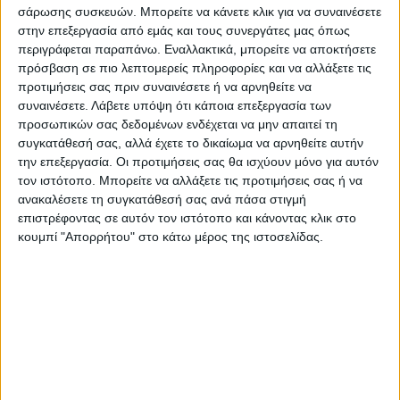
αντιμετωπίζει με αισιοδοξία το μέλλον της
σάρωσης συσκευών. Μπορείτε να κάνετε κλικ για να συναινέσετε
αγροτικής παραγωγής.
στην επεξεργασία από εμάς και τους συνεργάτες μας όπως
Παρόντες στη συνάντηση ήταν ο πρόεδρος
περιγράφεται παραπάνω. Εναλλακτικά, μπορείτε να αποκτήσετε
πρόσβαση σε πιο λεπτομερείς πληροφορίες και να αλλάξετε τις
της ΕΘΕΑΣ, ο Παύλος Σατολιάς, ο γενικός
προτιμήσεις σας πριν συναινέσετε ή να αρνηθείτε να
διευθυντής Μόσχος Κορασίδης, η ταμίας
συναινέσετε.
Λάβετε υπόψη ότι κάποια επεξεργασία των
Διαμάντω Κρητικού, και ο Αθανάσιος
προσωπικών σας δεδομένων ενδέχεται να μην απαιτεί τη
Σωτηρόπουλος, μέλος της Εκτελεστικής
συγκατάθεσή σας, αλλά έχετε το δικαίωμα να αρνηθείτε αυτήν
την επεξεργασία. Οι προτιμήσεις σας θα ισχύουν μόνο για αυτόν
Επιτροπής,.
τον ιστότοπο. Μπορείτε να αλλάξετε τις προτιμήσεις σας ή να
Στη συνάντηση μετείχαν, επίσης, ο γενικός
ανακαλέσετε τη συγκατάθεσή σας ανά πάσα στιγμή
γραμματέας Αγροτικής Ανάπτυξης και
επιστρέφοντας σε αυτόν τον ιστότοπο και κάνοντας κλικ στο
κουμπί "Απορρήτου" στο κάτω μέρος της ιστοσελίδας.
Τροφίμων, Γιώργος Στρατάκος και
Αγροτικής Πολιτικής και Διεθνών Σχέσεων,
Κώστας Μπαγινέτας.
Τελευταίες Ειδήσεις Σήμερα