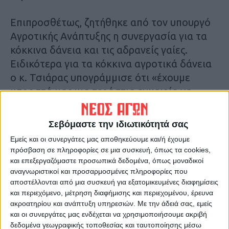
Επιπροσθέτως, ζητήθηκε από τον υπουργό
Αγροτικής Ανάπτυξης η συνεργασία για τα
κόκκινα δάνεια και τις αδρανείς γαίες.
Ειδικότερα για τα κόκκινα αγροτικά δάνεια
ο κ. Τσιάρας υπογράμμισε ότι «έχουμε
μπροστά μας μια τεράστια ευκαιρία να
κλείσει ένα πρόβλημα που έρχεται από το
παρελθόν». Και πρόσθεσε ότι σύντομα θα
Σεβόμαστε την ιδιωτικότητά σας
κατατεθεί στη Βουλή η νομοθετική ρύθμιση
Εμείς και οι συνεργάτες μας αποθηκεύουμε και/ή έχουμε
που πρόσφατα συζητήθηκε στο Υπουργικό
πρόσβαση σε πληροφορίες σε μια συσκευή, όπως τα cookies,
Συμβούλιο.
και επεξεργαζόμαστε προσωπικά δεδομένα, όπως μοναδικοί
αναγνωριστικοί και προσαρμοσμένες πληροφορίες που
Στόχος, όπως υπογράμμισε ο ΥπΑΑΤ, είναι
αποστέλλονται από μια συσκευή για εξατομικευμένες διαφημίσεις
πώς θα στηριχθεί ο κλάδος, με μια συνολική
και περιεχόμενο, μέτρηση διαφήμισης και περιεχομένου, έρευνα
στρατηγική, η οποία θα άρει τις
ακροατηρίου και ανάπτυξη υπηρεσιών.
Με την άδειά σας, εμείς
στρεβλώσεις του παρελθόντος και θα
και οι συνεργάτες μας ενδέχεται να χρησιμοποιήσουμε ακριβή
δεδομένα γεωγραφικής τοποθεσίας και ταυτοποίησης μέσω