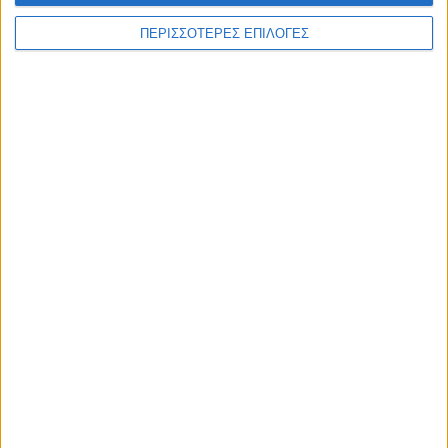
ΠΕΡΙΣΣΟΤΕΡΕΣ ΕΠΙΛΟΓΕΣ
UNCATEGORIZED
Στα 65 τα κρούσματα του Ιού Δυτικού
Νείλου στην Ελλάδα
ΘΕΣΣΑΛΙΑ FM