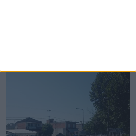
6 Αυγούστου 2026, 10:11 πμ
Ξεκινά η κατεδάφιση ετοιμόρροπων
κτιρίων σε Αγναντερό και Ριζοβούνι
ΚΑΡΔΙΤΣΑ