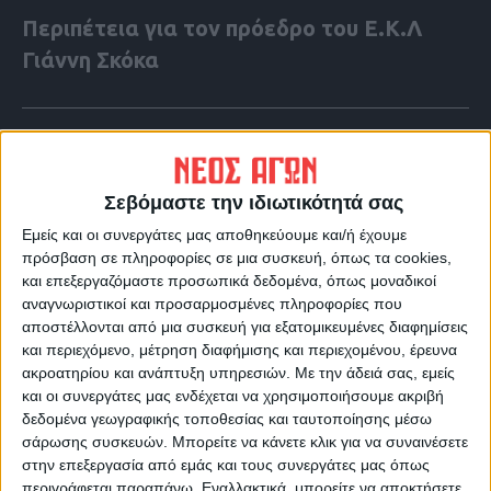
Περιπέτεια για τον πρόεδρο του Ε.Κ.Λ
Γιάννη Σκόκα
Σεβόμαστε την ιδιωτικότητά σας
Εμείς και οι συνεργάτες μας αποθηκεύουμε και/ή έχουμε
πρόσβαση σε πληροφορίες σε μια συσκευή, όπως τα cookies,
και επεξεργαζόμαστε προσωπικά δεδομένα, όπως μοναδικοί
αναγνωριστικοί και προσαρμοσμένες πληροφορίες που
αποστέλλονται από μια συσκευή για εξατομικευμένες διαφημίσεις
και περιεχόμενο, μέτρηση διαφήμισης και περιεχομένου, έρευνα
ακροατηρίου και ανάπτυξη υπηρεσιών.
Με την άδειά σας, εμείς
και οι συνεργάτες μας ενδέχεται να χρησιμοποιήσουμε ακριβή
VIDEO ΤΗΣ ΘΕΣΣΑΛΙΑΣ
δεδομένα γεωγραφικής τοποθεσίας και ταυτοποίησης μέσω
Φοιτητική στέγη
σάρωσης συσκευών. Μπορείτε να κάνετε κλικ για να συναινέσετε
στην επεξεργασία από εμάς και τους συνεργάτες μας όπως
περιγράφεται παραπάνω. Εναλλακτικά, μπορείτε να αποκτήσετε