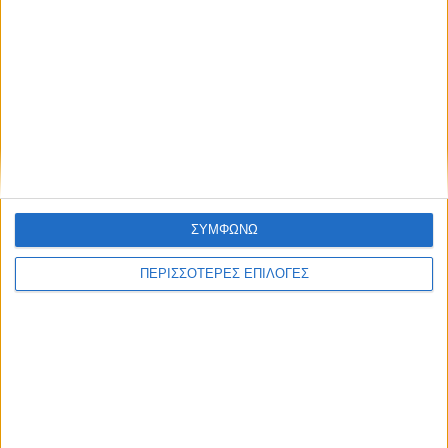
ΝΕΟΣ ΑΓΩΝ
https://neosagon.gr
ΣΥΜΦΩΝΩ
Η Αρχαιότερη Καθημερινή Πρωινή Εφημερίδα της Καρδίτσας
ΠΕΡΙΣΣΟΤΕΡΕΣ ΕΠΙΛΟΓΕΣ
ΘΕΣΣΑΛΙΑ FM