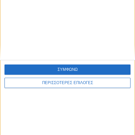
ΑΘΛΗΤΙΚΑ
Τα παιδιά της Καρδίτσας στο
Πανευρωπαϊκό ραντεβού του στίβου
ΣΥΜΦΩΝΩ
ΠΕΡΙΣΣΟΤΕΡΕΣ ΕΠΙΛΟΓΕΣ