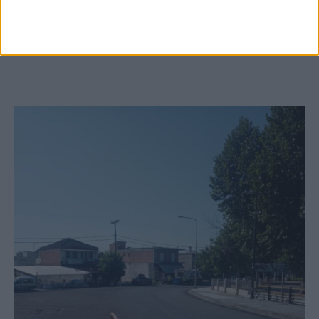
κτιρίων σε Αγναντερό και Ριζοβούνι
ΚΑΡΔΙΤΣΑ