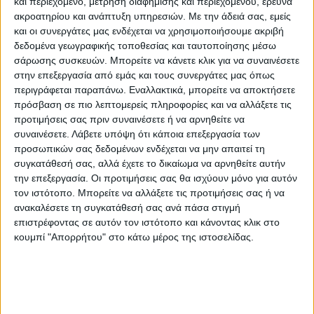
και περιεχόμενο, μέτρηση διαφήμισης και περιεχομένου, έρευνα
τελευταίες θέσεις. Στη μία για ν’
ακροατηρίου και ανάπτυξη υπηρεσιών.
Με την άδειά σας, εμείς
ακριβολογούμε (προτελευταία) καθώς ο
και οι συνεργάτες μας ενδέχεται να χρησιμοποιήσουμε ακριβή
δεδομένα γεωγραφικής τοποθεσίας και ταυτοποίησης μέσω
τελευταίος είναι ο Αλμωπός που
σάρωσης συσκευών. Μπορείτε να κάνετε κλικ για να συναινέσετε
αποβλήθηκε εξ αρχής από το πρωτάθλημα.
στην επεξεργασία από εμάς και τους συνεργάτες μας όπως
περιγράφεται παραπάνω. Εναλλακτικά, μπορείτε να αποκτήσετε
ΕΓΡΗΓΟΡΣΗ, ΣΥΣΠΕΙΡΩΣΗ ΚΑΙ
πρόσβαση σε πιο λεπτομερείς πληροφορίες και να αλλάξετε τις
προτιμήσεις σας πριν συναινέσετε ή να αρνηθείτε να
ΣΤΗΡΙΞΗ…
συναινέσετε.
Λάβετε υπόψη ότι κάποια επεξεργασία των
Τα πράγματα, πλέον, είναι ξεκάθαρα. Η
προσωπικών σας δεδομένων ενδέχεται να μην απαιτεί τη
ομάδα έχει τις αγωνιστικές της αδυναμίες,
συγκατάθεσή σας, αλλά έχετε το δικαίωμα να αρνηθείτε αυτήν
έχει τις δυσκολίες σε ζητήματα οικονομικής
την επεξεργασία. Οι προτιμήσεις σας θα ισχύουν μόνο για αυτόν
τον ιστότοπο. Μπορείτε να αλλάξετε τις προτιμήσεις σας ή να
φύσεως και έχει μπροστά της πολύ δύσκολο
ανακαλέσετε τη συγκατάθεσή σας ανά πάσα στιγμή
έργο.
επιστρέφοντας σε αυτόν τον ιστότοπο και κάνοντας κλικ στο
κουμπί "Απορρήτου" στο κάτω μέρος της ιστοσελίδας.
Το μόνο που δεν χρειάζεται αυτή τη στιγμή
είναι ανάθεμα και γενική αποδόμηση. Μ’
αυτό το ρόστερ θα πορευτεί η Αναγέννηση
στην τελική ευθεία του πρωταθλήματος και