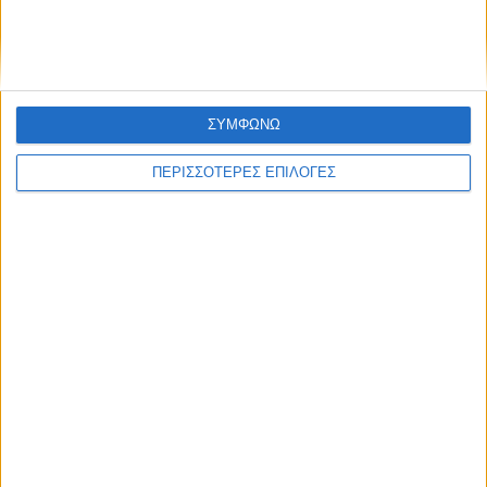
ΣΥΜΦΩΝΩ
ΠΕΡΙΣΣΟΤΕΡΕΣ ΕΠΙΛΟΓΕΣ
ΑΓΡΟΤΙΚΑ
Αποκαταστάθηκε η βλάβη στο δίκτυο
ύδρευσης στον Παλαμά