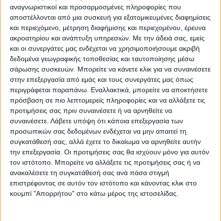
Διαχειριστικών Σχεδίων Βόσκησης, είπε ότι
αναγνωριστικοί και προσαρμοσμένες πληροφορίες που
οι Περιφέρειες δεν ανταποκρίθηκαν στην
αποστέλλονται από μια συσκευή για εξατομικευμένες διαφημίσεις
ευθύνη που είχε μετακυλήσει σε αυτές η
και περιεχόμενο, μέτρηση διαφήμισης και περιεχομένου, έρευνα
ακροατηρίου και ανάπτυξη υπηρεσιών.
Με την άδειά σας, εμείς
κυβέρνηση ΣΥΡΙΖΑ και θύμισε:
και οι συνεργάτες μας ενδέχεται να χρησιμοποιήσουμε ακριβή
«Από τις δεκατρείς περιφέρειες της χώρας,
δεδομένα γεωγραφικής τοποθεσίας και ταυτοποίησης μέσω
μόνο δύο, οι Περιφέρειες Δυτικής
σάρωσης συσκευών. Μπορείτε να κάνετε κλικ για να συναινέσετε
Μακεδονίας και Ηπείρου έχουν προχωρήσει
στην επεξεργασία από εμάς και τους συνεργάτες μας όπως
περιγράφεται παραπάνω. Εναλλακτικά, μπορείτε να αποκτήσετε
στην έκδοση της διακήρυξης του έργου των
πρόσβαση σε πιο λεπτομερείς πληροφορίες και να αλλάξετε τις
διαχειριστικών σχεδίων βόσκησης. Οι
προτιμήσεις σας πριν συναινέσετε ή να αρνηθείτε να
υπόλοιπες Περιφέρειες αρνήθηκαν να τα
συναινέσετε.
Λάβετε υπόψη ότι κάποια επεξεργασία των
προσωπικών σας δεδομένων ενδέχεται να μην απαιτεί τη
εκπονήσουν, επικαλούμενες, η κάθε μία από
συγκατάθεσή σας, αλλά έχετε το δικαίωμα να αρνηθείτε αυτήν
αυτές, ποικίλους λόγους ως προς την μη
την επεξεργασία. Οι προτιμήσεις σας θα ισχύουν μόνο για αυτόν
δυνατότητα υλοποίησης.
τον ιστότοπο. Μπορείτε να αλλάξετε τις προτιμήσεις σας ή να
ανακαλέσετε τη συγκατάθεσή σας ανά πάσα στιγμή
επιστρέφοντας σε αυτόν τον ιστότοπο και κάνοντας κλικ στο
Μάλιστα, οι Περιφέρειες ΚΕΝΤΡΙΚΗΣ
κουμπί "Απορρήτου" στο κάτω μέρος της ιστοσελίδας.
ΜΑΚΕΔΟΝΙΑΣ, ΘΕΣΣΑΛΙΑΣ,
ΠΕΛΟΠΟΝΝΗΣΟΥ, ΑΤΤΙΚΗΣ, ΙΟΝΙΩΝ