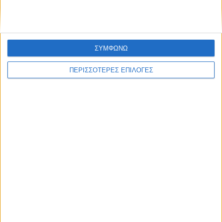
ΣΥΜΦΩΝΩ
ΠΕΡΙΣΣΟΤΕΡΕΣ ΕΠΙΛΟΓΕΣ
ΚΑΡΔΙΤΣΑ
2,3 εκατ. ευρώ για τη φοιτητική στέγη στο
Πανεπιστήμιο Θεσσαλίας