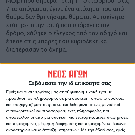
Μέχρι που σήμερα Τρίτη 11 Οκτωβρίου, στις
7 το απόγευμα, έγινε ένα ατύχημα που από
θαύμα δεν θρηνήσαμε θύματα. Αυτοκίνητο
χτύπησε στην τομή που υπάρχει στον
δρόμο, χάθηκε ο έλεγχος από τον οδηγό και
έπεσε στις μπάρες που κυριολεκτικά
διαπέρασαν το όχημα.
Με αυτό ως δεδομένο καταγγέλλουμε τον
Δήμο και την Περιφέρεια για την στάση
τους και υπογραμμίζουμε ότι πρέπει να γίνει
Σεβόμαστε την ιδιωτικότητά σας
άμεσα αποκατάσταση του οδοστρώματος
Εμείς και οι συνεργάτες μας αποθηκεύουμε και/ή έχουμε
και αντικατάσταση των μπαρών που
πρόσβαση σε πληροφορίες σε μια συσκευή, όπως τα cookies,
και επεξεργαζόμαστε προσωπικά δεδομένα, όπως μοναδικοί
καταστράφηκαν. Ξέρουμε ότι η πολιτική
αναγνωριστικοί και προσαρμοσμένες πληροφορίες που
τους και των κομμάτων που ανήκουν δεν
αποστέλλονται από μια συσκευή για εξατομικευμένες διαφημίσεις
περιλαμβάνει την πρόληψη αλλά την εκ των
και περιεχόμενο, μέτρηση διαφήμισης και περιεχομένου, έρευνα
υστέρων παρέμβαση, με τον πολίτη να
ακροατηρίου και ανάπτυξη υπηρεσιών.
Με την άδειά σας, εμείς