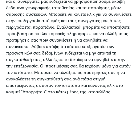
και οι συνεργάτες μας ενδέχεται να χρησιμοποιήσουμε ακριβή
“πληρώνει το μάρμαρο”. Κι αυτό είναι
δεδομένα γεωγραφικής τοποθεσίας και ταυτοποίησης μέσω
ανεπίτρεπτο, επικίνδυνο και πρέπει να
σάρωσης συσκευών. Μπορείτε να κάνετε κλικ για να συναινέσετε
αλλάξει.
στην επεξεργασία από εμάς και τους συνεργάτες μας όπως
περιγράφεται παραπάνω. Εναλλακτικά, μπορείτε να αποκτήσετε
πρόσβαση σε πιο λεπτομερείς πληροφορίες και να αλλάξετε τις
Το χειρότερο είναι ότι όλα αυτά συμβαίνουν
προτιμήσεις σας πριν συναινέσετε ή να αρνηθείτε να
ενώ έχουν διατεθεί χρήματα για
συναινέσετε.
Λάβετε υπόψη ότι κάποια επεξεργασία των
αποκαταστάσεις, έχουν εγκατασταθεί
προσωπικών σας δεδομένων ενδέχεται να μην απαιτεί τη
συγκατάθεσή σας, αλλά έχετε το δικαίωμα να αρνηθείτε αυτήν
εργολάβοι και έχουν παραληφθεί έργα από
την επεξεργασία. Οι προτιμήσεις σας θα ισχύουν μόνο για αυτόν
υπηρεσίες αλλά ημιτελή και κατ’ επιλογή. Ας
τον ιστότοπο. Μπορείτε να αλλάξετε τις προτιμήσεις σας ή να
μας απαντήσουν για το συγκεκριμένο έργο
ανακαλέσετε τη συγκατάθεσή σας ανά πάσα στιγμή
επιστρέφοντας σε αυτόν τον ιστότοπο και κάνοντας κλικ στο
αν παραδόθηκε, αν παραλήφθηκε και αν
κουμπί "Απορρήτου" στο κάτω μέρος της ιστοσελίδας.
πληρώθηκε ο εργολάβος.
Είναι καιρός να αναλάβουν τις ευθύνες τους
για να μην έχουμε ανάλογα προβλήματα με
ακόμα χειρότερες επιπτώσεις.