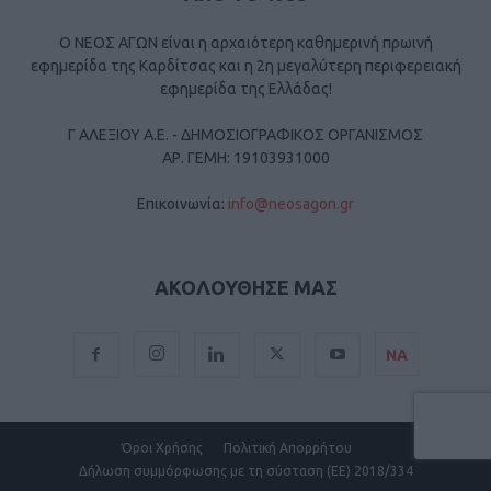
Ο ΝΕΟΣ ΑΓΩΝ είναι η αρχαιότερη καθημερινή πρωινή
εφημερίδα της Καρδίτσας και η 2η μεγαλύτερη περιφερειακή
εφημερίδα της Ελλάδας!
Γ ΑΛΕΞΙΟΥ Α.Ε. - ΔΗΜΟΣΙΟΓΡΑΦΙΚΟΣ ΟΡΓΑΝΙΣΜΟΣ
ΑΡ. ΓΕΜΗ: 19103931000
Επικοινωνία:
info@neosagon.gr
ΑΚΟΛΟΥΘΗΣΕ ΜΑΣ
ΝΑ
Όροι Χρήσης
Πολιτική Απορρήτου
Δήλωση συμμόρφωσης με τη σύσταση (ΕΕ) 2018/334