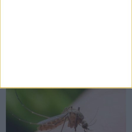
7 Αυγούστου 2026, 10:52 πμ
Θετικό το εμπορικό ισοζύγιο στη
Θεσσαλία, με την Καρδίτσα όμως ουραγό
στις εξαγωγές (πίνακες)
ΚΑΡΔΙΤΣΑ