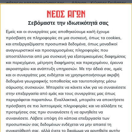
φέτος οι κατασκηνώσεις της
Λάρισα _ Κώστας Γκιάστας
Νεράιδας
Σεβόμαστε την ιδιωτικότητά σας
Εμείς και οι συνεργάτες μας αποθηκεύουμε και/ή έχουμε
πρόσβαση σε πληροφορίες σε μια συσκευή, όπως τα cookies,
και επεξεργαζόμαστε προσωπικά δεδομένα, όπως μοναδικοί
αναγνωριστικοί και προσαρμοσμένες πληροφορίες που
αποστέλλονται από μια συσκευή για εξατομικευμένες διαφημίσεις
και περιεχόμενο, μέτρηση διαφήμισης και περιεχομένου, έρευνα
ΝΕΟΣ ΑΓΩΝ
ακροατηρίου και ανάπτυξη υπηρεσιών.
Με την άδειά σας, εμείς
και οι συνεργάτες μας ενδέχεται να χρησιμοποιήσουμε ακριβή
https://neosagon.gr
δεδομένα γεωγραφικής τοποθεσίας και ταυτοποίησης μέσω
Η Αρχαιότερη Καθημερινή Πρωινή Εφημερίδα της Καρδίτσας
σάρωσης συσκευών. Μπορείτε να κάνετε κλικ για να συναινέσετε
στην επεξεργασία από εμάς και τους συνεργάτες μας όπως
περιγράφεται παραπάνω. Εναλλακτικά, μπορείτε να αποκτήσετε
πρόσβαση σε πιο λεπτομερείς πληροφορίες και να αλλάξετε τις
προτιμήσεις σας πριν συναινέσετε ή να αρνηθείτε να
συναινέσετε.
Λάβετε υπόψη ότι κάποια επεξεργασία των
ΠΑΡΟΜΟΙΑ ΑΡΘΡΑ
προσωπικών σας δεδομένων ενδέχεται να μην απαιτεί τη
συγκατάθεσή σας, αλλά έχετε το δικαίωμα να αρνηθείτε αυτήν