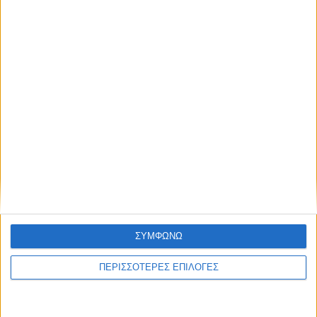
ΚΑΡΔΙΤΣΑΣ: Έκκληση για άμεση ενίσχυση
της Εθελοντικής Αιμοδοσίας
ΘΕΣΣΑΛΙΑ FM
ΑΚΟΥΣΤΕ ΖΩΝΤΑΝΑ
ΣΥΜΦΩΝΩ
ΠΕΡΙΣΣΟΤΕΡΕΣ ΕΠΙΛΟΓΕΣ
ΕΠΙΚΕΦΑΛΗΣ ΕΙΔΗΣΕΙΣ