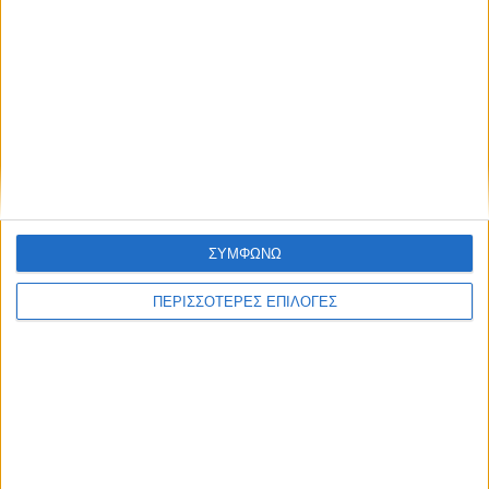
ΝΕΟΣ ΑΓΩΝ
https://neosagon.gr
Η Αρχαιότερη Καθημερινή Πρωινή Εφημερίδα της Καρδίτσας
ΣΥΜΦΩΝΩ
ΠΕΡΙΣΣΟΤΕΡΕΣ ΕΠΙΛΟΓΕΣ
ΘΕΣΣΑΛΙΑ FM