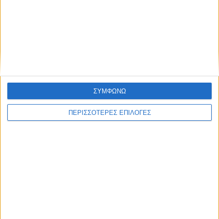
ΘΕΣΣΑΛΙΑ
Σοκ στον Αλμυρό – 41χρονος βίασε την
κόρη της συζύγου του
ΣΥΜΦΩΝΩ
ΠΕΡΙΣΣΟΤΕΡΕΣ ΕΠΙΛΟΓΕΣ