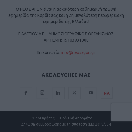
Ο ΝΕΟΣ ΑΓΩΝ είναι η αρχαιότερη καθημερινή πρωινή
εφημερίδα της Καρδίτσας και η 2η μεγαλύτερη περιφερειακή
εφημερίδα της Ελλάδας!
Γ ΑΛΕΞΙΟΥ Α.Ε. - ΔΗΜΟΣΙΟΓΡΑΦΙΚΟΣ ΟΡΓΑΝΙΣΜΟΣ
ΑΡ. ΓΕΜΗ: 19103931000
Επικοινωνία:
info@neosagon.gr
ΑΚΟΛΟΥΘΗΣΕ ΜΑΣ
ΝΑ
Όροι Χρήσης
Πολιτική Απορρήτου
Δήλωση συμμόρφωσης με τη σύσταση (ΕΕ) 2018/334