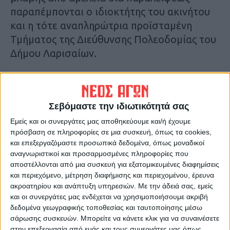
παραπέμπονται ο ιδιοκτήτης του ακινήτου
και η τότε αναπληρώτρια προϊσταμένη
Τμήματος της Διεύθυνσης Πολεοδομίας του
Δήμου Λαρισαίων.
Το δυστύχημα σημειώθηκε σε
εγκαταλειμμένο ακίνητο στη συμβολή των
Σεβόμαστε την ιδιωτικότητά σας
οδών Ασκληπιού και Οικονόμων. Σύμφωνα
με μαρτυρίες φίλων του, ο νεαρός φοιτητής
Εμείς και οι συνεργάτες μας αποθηκεύουμε και/ή έχουμε
πρόσβαση σε πληροφορίες σε μια συσκευή, όπως τα cookies,
κατευθύνθηκε μόνος του προς την παλιά
και επεξεργαζόμαστε προσωπικά δεδομένα, όπως μοναδικοί
κατοικία και, σε μια αυθόρμητη κίνηση,
αναγνωριστικοί και προσαρμοσμένες πληροφορίες που
κλώτσησε τη μεταλλική αυλόπορτα. Από την
αποστέλλονται από μια συσκευή για εξατομικευμένες διαφημίσεις
και περιεχόμενο, μέτρηση διαφήμισης και περιεχομένου, έρευνα
κλωτσιά, κατέρρευσε η πλινθόκτιστη
ακροατηρίου και ανάπτυξη υπηρεσιών.
Με την άδειά σας, εμείς
κολόνα που τη συγκρατούσε, με
και οι συνεργάτες μας ενδέχεται να χρησιμοποιήσουμε ακριβή
αποτέλεσμα να τον καταπλακώσουν τα
δεδομένα γεωγραφικής τοποθεσίας και ταυτοποίησης μέσω
τούβλα και να υποστεί θανατηφόρες
σάρωσης συσκευών. Μπορείτε να κάνετε κλικ για να συναινέσετε
στην επεξεργασία από εμάς και τους συνεργάτες μας όπως