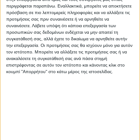
κρανιοεγκεφαλικές κακώσεις.
περιγράφεται παραπάνω. Εναλλακτικά, μπορείτε να αποκτήσετε
πρόσβαση σε πιο λεπτομερείς πληροφορίες και να αλλάξετε τις
Τελευταίες Ειδήσεις Σήμερα
προτιμήσεις σας πριν συναινέσετε ή να αρνηθείτε να
συναινέσετε.
Λάβετε υπόψη ότι κάποια επεξεργασία των
προσωπικών σας δεδομένων ενδέχεται να μην απαιτεί τη
συγκατάθεσή σας, αλλά έχετε το δικαίωμα να αρνηθείτε αυτήν
Ακολούθησε την εφημερίδα ΝΕΟΣ
την επεξεργασία. Οι προτιμήσεις σας θα ισχύουν μόνο για αυτόν
ΑΓΩΝ στο Google News!
τον ιστότοπο. Μπορείτε να αλλάξετε τις προτιμήσεις σας ή να
Όλες οι εξελίξεις στην περιοχή της
ανακαλέσετε τη συγκατάθεσή σας ανά πάσα στιγμή
Καρδίτσας και ευρύτερα της Θεσσαλίας
επιστρέφοντας σε αυτόν τον ιστότοπο και κάνοντας κλικ στο
κουμπί "Απορρήτου" στο κάτω μέρος της ιστοσελίδας.
ΠΡΟΗΓΟΥΜΕΝΟ ΑΡΘΡΟ
ΕΠΟΜΕΝΟ ΑΡΘΡΟ
Θέμα ημέρας : Ποιό έργο θα
Δεν φέρουν ευθύνη οι
βάζατε σε προτεραιότητα για
Περιφέρειες για τη ματαίωση
να ολοκληρωθεί στην
των διαγωνισμών
Καρδίτσα;
προμήθειας τροφίμων