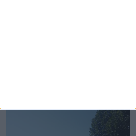
6 Αυγούστου 2026, 10:11 πμ
Ξεκινά η κατεδάφιση ετοιμόρροπων
κτιρίων σε Αγναντερό και Ριζοβούνι
ΚΑΡΔΙΤΣΑ