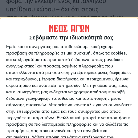
φορά την έλλειψη ενός κατάλληλου
υπαίθριου χώρου – όχι ότι στους
στεγασμένους χώρους η κατάσταση είναι
καλύτερη- εντός της πόλης της Καρδίτσας
για την διοργάνωση τέτοιων πολιτιστικού
Σεβόμαστε την ιδιωτικότητά σας
χαρακτήρα γεγονότων, η οποία μάλλον θα
Εμείς και οι συνεργάτες μας αποθηκεύουμε και/ή έχουμε
αργήσει να καλυφθεί.
πρόσβαση σε πληροφορίες σε μια συσκευή, όπως τα cookies,
Κ.Κ.
και επεξεργαζόμαστε προσωπικά δεδομένα, όπως μοναδικοί
αναγνωριστικοί και προσαρμοσμένες πληροφορίες που
αποστέλλονται από μια συσκευή για εξατομικευμένες διαφημίσεις
Τελευταίες Ειδήσεις Σήμερα
και περιεχόμενο, μέτρηση διαφήμισης και περιεχομένου, έρευνα
ακροατηρίου και ανάπτυξη υπηρεσιών.
Με την άδειά σας, εμείς
και οι συνεργάτες μας ενδέχεται να χρησιμοποιήσουμε ακριβή
Ακολούθησε την εφημερίδα ΝΕΟΣ
δεδομένα γεωγραφικής τοποθεσίας και ταυτοποίησης μέσω
ΑΓΩΝ στο Google News!
σάρωσης συσκευών. Μπορείτε να κάνετε κλικ για να συναινέσετε
στην επεξεργασία από εμάς και τους συνεργάτες μας όπως
Όλες οι εξελίξεις στην περιοχή της
περιγράφεται παραπάνω. Εναλλακτικά, μπορείτε να αποκτήσετε
Καρδίτσας και ευρύτερα της Θεσσαλίας
πρόσβαση σε πιο λεπτομερείς πληροφορίες και να αλλάξετε τις
προτιμήσεις σας πριν συναινέσετε ή να αρνηθείτε να
συναινέσετε.
Λάβετε υπόψη ότι κάποια επεξεργασία των