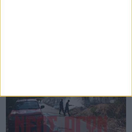
το Μορφοβούνι, έσπευσε η Πυροσβεστική
(ΦΩΤΟ)
ΚΑΡΔΙΤΣΑ