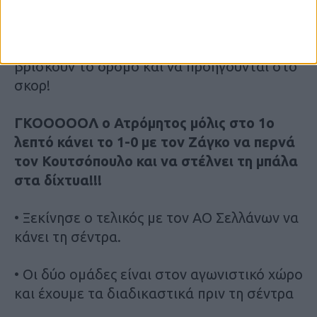
• Τρομερό ξεκίνημα με το “καλημέρα” στο
ντέρμπι με τους “πράσινους” του Παλαμά να
βρίσκουν το δρόμο και να προηγούνται στο
σκορ!
ΓΚΟΟΟΟΟΛ ο Ατρόμητος μόλις στο 1ο
λεπτό κάνει το 1-0 με τον Ζάγκο να περνά
τον Κουτσόπουλο και να στέλνει τη μπάλα
στα δίχτυα!!!
• Ξεκίνησε ο τελικός με τον ΑΟ Σελλάνων να
κάνει τη σέντρα.
• Οι δύο ομάδες είναι στον αγωνιστικό χώρο
και έχουμε τα διαδικαστικά πριν τη σέντρα