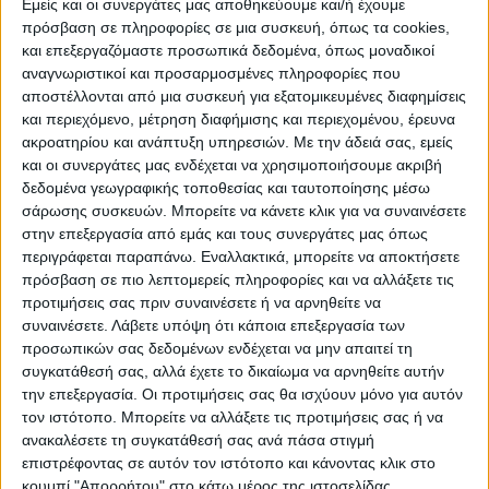
Εμείς και οι συνεργάτες μας αποθηκεύουμε και/ή έχουμε
πρόσβαση σε πληροφορίες σε μια συσκευή, όπως τα cookies,
• Τρομερό σασπένς στον τελικό με πέντε
και επεξεργαζόμαστε προσωπικά δεδομένα, όπως μοναδικοί
αναγνωριστικοί και προσαρμοσμένες πληροφορίες που
γκολ και χορταστικό θέαμα. Αλλαγή για τον
αποστέλλονται από μια συσκευή για εξατομικευμένες διαφημίσεις
ΑΟ Σελλάνων ο Γεωργαντζάς στη θέση του
και περιεχόμενο, μέτρηση διαφήμισης και περιεχομένου, έρευνα
Αντωνάκου. Κίνηση από τον Λάμπρο
ακροατηρίου και ανάπτυξη υπηρεσιών.
Με την άδειά σας, εμείς
και οι συνεργάτες μας ενδέχεται να χρησιμοποιήσουμε ακριβή
Καλογεράκη για να ενισχύσει την επίθεση
δεδομένα γεωγραφικής τοποθεσίας και ταυτοποίησης μέσω
σάρωσης συσκευών. Μπορείτε να κάνετε κλικ για να συναινέσετε
ΓΚΟΟΟΟΟΛ! Ο Ατρόμητος κάνει το 2-3
στην επεξεργασία από εμάς και τους συνεργάτες μας όπως
στο 73′ με κεφαλιά του Λόζου που
περιγράφεται παραπάνω. Εναλλακτικά, μπορείτε να αποκτήσετε
πρόσβαση σε πιο λεπτομερείς πληροφορίες και να αλλάξετε τις
εξελίσσεται σε μεγάλο πρωταγωνιστή!!!
προτιμήσεις σας πριν συναινέσετε ή να αρνηθείτε να
συναινέσετε.
Λάβετε υπόψη ότι κάποια επεξεργασία των
• Ο Ατρόμητος είναι τώρα αυτός που δίνει
προσωπικών σας δεδομένων ενδέχεται να μην απαιτεί τη
συγκατάθεσή σας, αλλά έχετε το δικαίωμα να αρνηθείτε αυτήν
τον ρυθμό
την επεξεργασία. Οι προτιμήσεις σας θα ισχύουν μόνο για αυτόν
τον ιστότοπο. Μπορείτε να αλλάξετε τις προτιμήσεις σας ή να
• Σε λεπτές ισορροπίες πλέον το ντέρμπι με
ανακαλέσετε τη συγκατάθεσή σας ανά πάσα στιγμή
το 2-2 να παραμένει ενώ πάμε για το 70′
επιστρέφοντας σε αυτόν τον ιστότοπο και κάνοντας κλικ στο
κουμπί "Απορρήτου" στο κάτω μέρος της ιστοσελίδας.