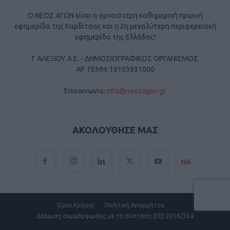
Ο ΝΕΟΣ ΑΓΩΝ είναι η αρχαιότερη καθημερινή πρωινή
εφημερίδα της Καρδίτσας και η 2η μεγαλύτερη περιφερειακή
εφημερίδα της Ελλάδας!
Γ ΑΛΕΞΙΟΥ Α.Ε. - ΔΗΜΟΣΙΟΓΡΑΦΙΚΟΣ ΟΡΓΑΝΙΣΜΟΣ
ΑΡ. ΓΕΜΗ: 19103931000
Επικοινωνία:
info@neosagon.gr
ΑΚΟΛΟΥΘΗΣΕ ΜΑΣ
ΝΑ
Όροι Χρήσης
Πολιτική Απορρήτου
Δήλωση συμμόρφωσης με τη σύσταση (ΕΕ) 2018/334