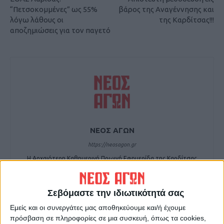
“Πετσοκομμένες” ως 55%
βάρος της Αναγέννησης και
λόγω λάθους οι
της Καρδίτσας!!!
αποζημιώσεις για τον παγετό
ΝΕΟΣ ΑΓΩΝ
https://neosagon.gr
Η Αρχαιότερη Καθημερινή Πρωινή Εφημερίδα της Καρδίτσας
Σεβόμαστε την ιδιωτικότητά σας
Εμείς και οι συνεργάτες μας αποθηκεύουμε και/ή έχουμε
πρόσβαση σε πληροφορίες σε μια συσκευή, όπως τα cookies,
ΠΑΡΟΜΟΙΑ ΑΡΘΡΑ