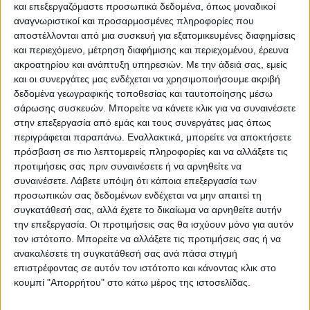
και επεξεργαζόμαστε προσωπικά δεδομένα, όπως μοναδικοί
αναγνωριστικοί και προσαρμοσμένες πληροφορίες που
αποστέλλονται από μια συσκευή για εξατομικευμένες διαφημίσεις
και περιεχόμενο, μέτρηση διαφήμισης και περιεχομένου, έρευνα
ακροατηρίου και ανάπτυξη υπηρεσιών.
Με την άδειά σας, εμείς
και οι συνεργάτες μας ενδέχεται να χρησιμοποιήσουμε ακριβή
δεδομένα γεωγραφικής τοποθεσίας και ταυτοποίησης μέσω
σάρωσης συσκευών. Μπορείτε να κάνετε κλικ για να συναινέσετε
στην επεξεργασία από εμάς και τους συνεργάτες μας όπως
περιγράφεται παραπάνω. Εναλλακτικά, μπορείτε να αποκτήσετε
πρόσβαση σε πιο λεπτομερείς πληροφορίες και να αλλάξετε τις
προτιμήσεις σας πριν συναινέσετε ή να αρνηθείτε να
VIDEO ΤΗΣ ΘΕΣΣΑΛΙΑΣ
συναινέσετε.
Λάβετε υπόψη ότι κάποια επεξεργασία των
προσωπικών σας δεδομένων ενδέχεται να μην απαιτεί τη
Περιπέτεια για τον πρόεδρο του Ε.Κ.Λ
συγκατάθεσή σας, αλλά έχετε το δικαίωμα να αρνηθείτε αυτήν
Γιάννη Σκόκα
την επεξεργασία. Οι προτιμήσεις σας θα ισχύουν μόνο για αυτόν
τον ιστότοπο. Μπορείτε να αλλάξετε τις προτιμήσεις σας ή να
ανακαλέσετε τη συγκατάθεσή σας ανά πάσα στιγμή
επιστρέφοντας σε αυτόν τον ιστότοπο και κάνοντας κλικ στο
κουμπί "Απορρήτου" στο κάτω μέρος της ιστοσελίδας.