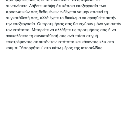
ΠΡΟΗΓΟΥΜΕΝΟ ΑΡΘΡΟ
ΕΠΟΜΕΝΟ ΑΡΘΡΟ
συναινέσετε.
Λάβετε υπόψη ότι κάποια επεξεργασία των
προσωπικών σας δεδομένων ενδέχεται να μην απαιτεί τη
Δήμος Λ. Πλαστήρα: Πρόταση
Το «χρυσό» γκολ του
συγκατάθεσή σας, αλλά έχετε το δικαίωμα να αρνηθείτε αυτήν
χρηματοδότησης για
Ζυγκερίδη (video)
την επεξεργασία. Οι προτιμήσεις σας θα ισχύουν μόνο για αυτόν
αισθητικές αναπλάσεις σε 11
τον ιστότοπο. Μπορείτε να αλλάξετε τις προτιμήσεις σας ή να
οικισμούς
ανακαλέσετε τη συγκατάθεσή σας ανά πάσα στιγμή
επιστρέφοντας σε αυτόν τον ιστότοπο και κάνοντας κλικ στο
κουμπί "Απορρήτου" στο κάτω μέρος της ιστοσελίδας.
Θεοδόσης Κατσάρας
https://neosagon.gr