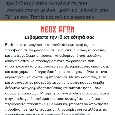
προβάδισμα στην Αναγέννηση που
ισοφαρίστηκε με ένα “ψεύτικο” πέναλτι στο
78’ με τον Τεττέι και τελικά έχασε την
πρόκριση στην ψυχοφθόρα “ρώσικη
ρουλέτα” των πέναλτι.
Σεβόμαστε την ιδιωτικότητά σας
•
Η ΦΩΤΟ από το παιχνίδι της
Εμείς και οι συνεργάτες μας αποθηκεύουμε και/ή έχουμε
πρόσβαση σε πληροφορίες σε μια συσκευή, όπως τα cookies,
Αναγέννησης με την Κηφισιά.
και επεξεργαζόμαστε προσωπικά δεδομένα, όπως μοναδικοί
αναγνωριστικοί και προσαρμοσμένες πληροφορίες που
Τελευταίες Ειδήσεις Σήμερα
αποστέλλονται από μια συσκευή για εξατομικευμένες διαφημίσεις
και περιεχόμενο, μέτρηση διαφήμισης και περιεχομένου, έρευνα
ακροατηρίου και ανάπτυξη υπηρεσιών.
Με την άδειά σας, εμείς
και οι συνεργάτες μας ενδέχεται να χρησιμοποιήσουμε ακριβή
Ακολούθησε την εφημερίδα ΝΕΟΣ
δεδομένα γεωγραφικής τοποθεσίας και ταυτοποίησης μέσω
ΑΓΩΝ στο Google News!
σάρωσης συσκευών. Μπορείτε να κάνετε κλικ για να συναινέσετε
Όλες οι εξελίξεις στην περιοχή της
στην επεξεργασία από εμάς και τους συνεργάτες μας όπως
Καρδίτσας και ευρύτερα της Θεσσαλίας
περιγράφεται παραπάνω. Εναλλακτικά, μπορείτε να αποκτήσετε
πρόσβαση σε πιο λεπτομερείς πληροφορίες και να αλλάξετε τις
προτιμήσεις σας πριν συναινέσετε ή να αρνηθείτε να